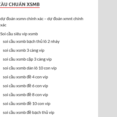
CẦU CHUẨN XSMB
dự đoán xsmn chính xác – dự đoán xmnt chính
xác
Soi cầu siêu víp xsmb
soi cầu xsmb bạch thủ lô 2 nháy
soi cầu xsmb 3 càng víp
soi cầu xsmb cặp 3 càng víp
soi cầu xsmb dàn lô 10 con víp
soi cầu xsmb đề 4 con víp
soi cầu xsmb đề 6 con víp
soi cầu xsmb đề 8 con víp
soi cầu xsmb đề 10 con víp
soi cầu xsmb đề bạch thủ víp