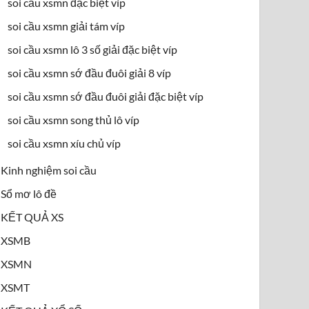
soi cầu xsmn đặc biệt víp
soi cầu xsmn giải tám víp
soi cầu xsmn lô 3 số giải đặc biệt víp
soi cầu xsmn sớ đầu đuôi giải 8 víp
soi cầu xsmn sớ đầu đuôi giải đặc biệt víp
soi cầu xsmn song thủ lô víp
soi cầu xsmn xíu chủ víp
Kinh nghiệm soi cầu
Sổ mơ lô đề
KẾT QUẢ XS
XSMB
XSMN
XSMT