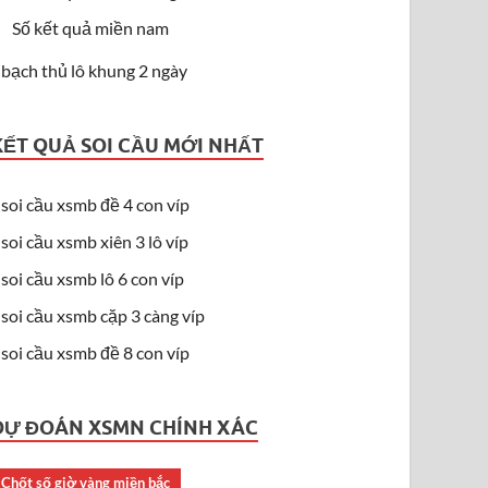
Số kết quả miền nam
bạch thủ lô khung 2 ngày
KẾT QUẢ SOI CẦU MỚI NHẤT
soi cầu xsmb đề 4 con víp
soi cầu xsmb xiên 3 lô víp
soi cầu xsmb lô 6 con víp
soi cầu xsmb cặp 3 càng víp
soi cầu xsmb đề 8 con víp
DỰ ĐOÁN XSMN CHÍNH XÁC
Chốt số giờ vàng miền bắc