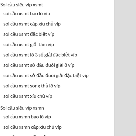
Soi cầu siêu víp xsmt
soi cầu xsmt bao lô víp
soi cầu xsmt cặp xíu chủ víp
soi cầu xsmt đặc biệt víp
soi cầu xsmt giải tám víp
soi cầu xsmt lô 3 số giải đặc biệt víp
soi cầu xsmt sớ đầu đuôi giải 8 víp
soi cầu xsmt sớ đầu đuôi giải đặc biệt víp
soi cầu xsmt song thủ lô víp
soi cầu xsmt xíu chủ víp
Soi cầu siêu víp xsmn
soi cầu xsmn bao lô víp
soi cầu xsmn cặp xíu chủ víp