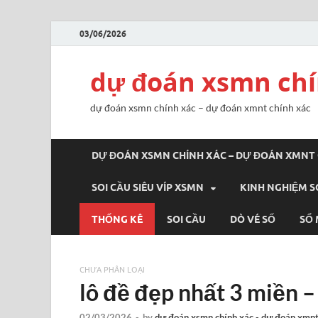
03/06/2026
dự đoán xsmn chí
dự đoán xsmn chính xác – dự đoán xmnt chính xác
DỰ ĐOÁN XSMN CHÍNH XÁC – DỰ ĐOÁN XMNT 
SOI CẦU SIÊU VÍP XSMN
KINH NGHIỆM S
THỐNG KÊ
SOI CẦU
DÒ VÉ SỐ
SỔ
CHƯA PHÂN LOẠI
lô đề đẹp nhất 3 miền –
02/03/2026
-
by
dự đoán xsmn chính xác - dự đoán xmnt