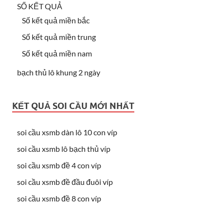
SỐ KẾT QUẢ
Số kết quả miền bắc
Số kết quả miền trung
Số kết quả miền nam
bạch thủ lô khung 2 ngày
KẾT QUẢ SOI CẦU MỚI NHẤT
soi cầu xsmb dàn lô 10 con víp
soi cầu xsmb lô bạch thủ víp
soi cầu xsmb đề 4 con víp
soi cầu xsmb đề đầu đuôi víp
soi cầu xsmb đề 8 con víp