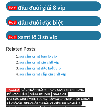
đầu đuôi giải 8 víp
đầu đuôi đặc biệt
xsmt lô 3 số víp
Related Posts:
soi cầu xsmt bao lô víp
soi cầu xsmt xíu chủ víp
soi cầu xsmt đặc biệt víp
soi cầu xsmt cặp xíu chủ víp
TAGGED
CÁCH ĐÁNH LÔ MT
CẦU GIẢI 8 MIỀN TRUNG
ĐỀ MT CHUẨN
GIẢI 8 SIÊU VIP
GIẢI 8 VIP
LẤY CẦU GIẢI 8 MIỀN TRUNG
LẤY SỐ CẦU ĐẸP CHỐT CHUẨN
LẤY SỐ CẦU ĐẸP CHỐT CHUẨN XS MIỀN TRUNG GIẢI 8