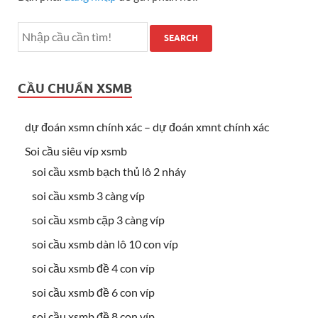
SEARCH
CẦU CHUẨN XSMB
dự đoán xsmn chính xác – dự đoán xmnt chính xác
Soi cầu siêu víp xsmb
soi cầu xsmb bạch thủ lô 2 nháy
soi cầu xsmb 3 càng víp
soi cầu xsmb cặp 3 càng víp
soi cầu xsmb dàn lô 10 con víp
soi cầu xsmb đề 4 con víp
soi cầu xsmb đề 6 con víp
soi cầu xsmb đề 8 con víp