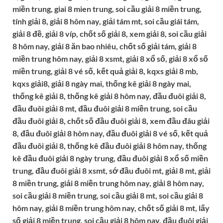
miền trung, giai 8 mien trung, soi cầu giải 8 miền trung,
tính giải 8, giải 8 hôm nay, giải tám mt, soi cầu giái tám,
giải 8 đề, giải 8 víp, chốt số giải 8, xem giải 8, soi cầu giải
8 hôm nay, giải 8 ăn bao nhiêu, chốt số giải tám, giải 8
miền trung hôm nay, giải 8 xsmt, giải 8 xổ số, giải 8 xổ số
miền trung, giải 8 vé số, kết quả giải 8, kqxs giải 8 mb,
kqxs giải8, giải 8 ngày mai, thống kê giải 8 ngày mai,
thống kê giải 8, thống kê giải 8 hôm nay, đầu đuôi giải 8,
đầu đuôi giải 8 mt, đầu đuôi giải 8 miền trung, soi cầu
đầu đuôi giải 8, chốt số đầu đuôi giải 8, xem đầu đâu giải
8, đầu đuôi giải 8 hôm nay, đầu đuôi giải 8 vé số, kết quả
đầu đuôi giải 8, thống kê đầu đuôi giải 8 hôm nay, thống
kê đầu đuôi giải 8 ngày trung, đầu đuôi giải 8 xổ số miền
trung, đầu đuôi giải 8 xsmt, sớ đầu đuôi mt, giải 8 mt, giải
8 miền trung, giải 8 miền trung hôm nay, giải 8 hôm nay,
soi cầu giải 8 miền trung, soi cầu giải 8 mt, soi cầu giải 8
hôm nay, giải 8 miền trung hôm nay, chốt số giải 8 mt, lấy
số giải 8 miền trung, soi cầu giải 8 hôm nay, đầu đuôi giải