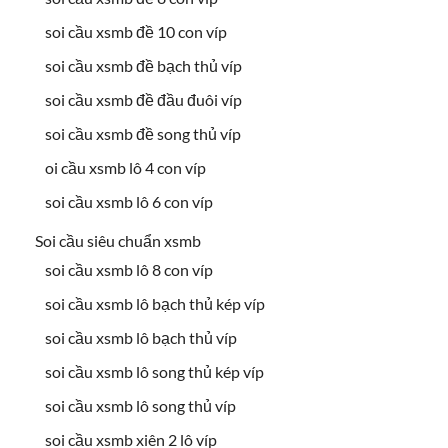
soi cầu xsmb đề 10 con víp
soi cầu xsmb đề bạch thủ víp
soi cầu xsmb đề đầu đuôi víp
soi cầu xsmb đề song thủ víp
oi cầu xsmb lô 4 con víp
soi cầu xsmb lô 6 con víp
Soi cầu siêu chuẩn xsmb
soi cầu xsmb lô 8 con víp
soi cầu xsmb lô bạch thủ kép víp
soi cầu xsmb lô bạch thủ víp
soi cầu xsmb lô song thủ kép víp
soi cầu xsmb lô song thủ víp
soi cầu xsmb xiên 2 lô víp