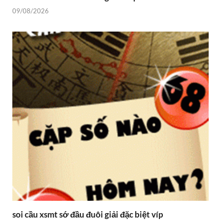
09/08/2026
soi cầu xsmt sớ đầu đuôi giải đặc biệt víp