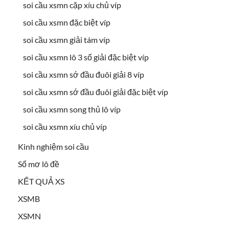
soi cầu xsmn cặp xíu chủ víp
soi cầu xsmn đặc biệt víp
soi cầu xsmn giải tám víp
soi cầu xsmn lô 3 số giải đặc biệt víp
soi cầu xsmn sớ đầu đuôi giải 8 víp
soi cầu xsmn sớ đầu đuôi giải đặc biệt víp
soi cầu xsmn song thủ lô víp
soi cầu xsmn xíu chủ víp
Kinh nghiệm soi cầu
Sổ mơ lô đề
KẾT QUẢ XS
XSMB
XSMN