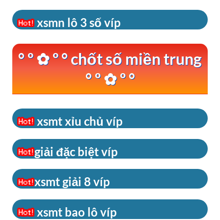
xsmn lô 3 số víp
° º ✿ º ° chốt số miền trung
° º ✿ º °
xsmt xỉu chủ víp
giải đặc biệt víp
xsmt giải 8 víp
xsmt bao lô víp