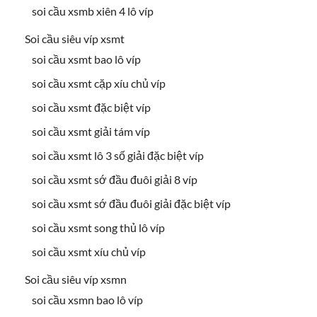
soi cầu xsmb xiên 4 lô víp
Soi cầu siêu víp xsmt
soi cầu xsmt bao lô víp
soi cầu xsmt cặp xíu chủ víp
soi cầu xsmt đặc biệt víp
soi cầu xsmt giải tám víp
soi cầu xsmt lô 3 số giải đặc biệt víp
soi cầu xsmt sớ đầu đuôi giải 8 víp
soi cầu xsmt sớ đầu đuôi giải đặc biệt víp
soi cầu xsmt song thủ lô víp
soi cầu xsmt xíu chủ víp
Soi cầu siêu víp xsmn
soi cầu xsmn bao lô víp