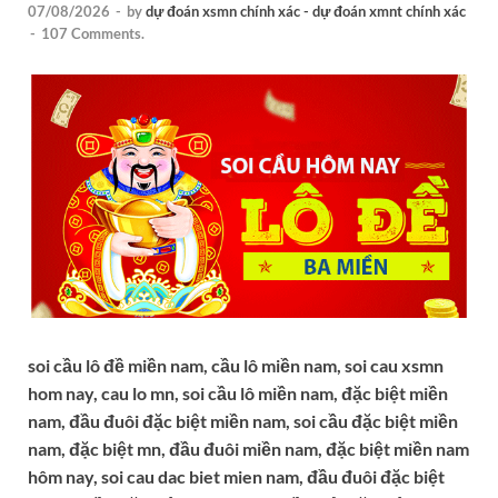
07/08/2026
-
by
dự đoán xsmn chính xác - dự đoán xmnt chính xác
-
107 Comments.
soi cầu lô đề miền nam, cầu lô miền nam, soi cau xsmn
hom nay, cau lo mn, soi cầu lô miền nam, đặc biệt miền
nam, đầu đuôi đặc biệt miền nam, soi cầu đặc biệt miền
nam, đặc biệt mn, đầu đuôi miền nam, đặc biệt miền nam
hôm nay, soi cau dac biet mien nam, đầu đuôi đặc biệt