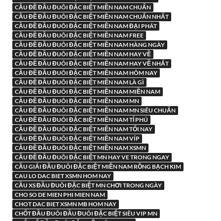
CẦU ĐỀ ĐẦU ĐUÔI ĐẶC BIỆT MIỀN NAM CHUẨN
CẦU ĐỀ ĐẦU ĐUÔI ĐẶC BIỆT MIỀN NAM CHUẨN NHẤT
CẦU ĐỀ ĐẦU ĐUÔI ĐẶC BIỆT MIỀN NAM ĐẠI PHÁT
CẦU ĐỀ ĐẦU ĐUÔI ĐẶC BIỆT MIỀN NAM FREE
CẦU ĐỀ ĐẦU ĐUÔI ĐẶC BIỆT MIỀN NAM HÀNG NGÀY
CẦU ĐỀ ĐẦU ĐUÔI ĐẶC BIỆT MIỀN NAM HAY VỀ
CẦU ĐỀ ĐẦU ĐUÔI ĐẶC BIỆT MIỀN NAM HAY VỀ NHẤT
CẦU ĐỀ ĐẦU ĐUÔI ĐẶC BIỆT MIỀN NAM HÔM NAY
CẦU ĐỀ ĐẦU ĐUÔI ĐẶC BIỆT MIỀN NAM LÀ GÌ
CẦU ĐỀ ĐẦU ĐUÔI ĐẶC BIỆT MIỀN NAM MIỀN NAM
CẦU ĐỀ ĐẦU ĐUÔI ĐẶC BIỆT MIỀN NAM MN
CẦU ĐỀ ĐẦU ĐUÔI ĐẶC BIỆT MIỀN NAM MN SIÊU CHUẨN
CẦU ĐỀ ĐẦU ĐUÔI ĐẶC BIỆT MIỀN NAM TỈ PHÚ
CẦU ĐỀ ĐẦU ĐUÔI ĐẶC BIỆT MIỀN NAM TỐI NAY
CẦU ĐỀ ĐẦU ĐUÔI ĐẶC BIỆT MIỀN NAM VÍP
CẦU ĐỀ ĐẦU ĐUÔI ĐẶC BIỆT MIỀN NAM XSMN
CẦU ĐỀ ĐẦU ĐUÔI ĐẶC BIỆT MN HAY VE TRONG NGAY
CẦU GIẢI ĐẦU ĐUÔI ĐẶC BIỆT MIỀN NAM RỒNG BẠCH KIM
CAU LO DAC BIET XSMN HOM NAY
CẦU XS ĐẦU ĐUÔI ĐẶC BIỆT MN CHƠI TRONG NGÀY
CHO SO DE MIEN PHI MIEN NAM
CHOT DAC BIET XSMN MB HOM NAY
CHỐT ĐẦU ĐUÔI ĐẦU ĐUÔI ĐẶC BIỆT SIÊU VIP MN