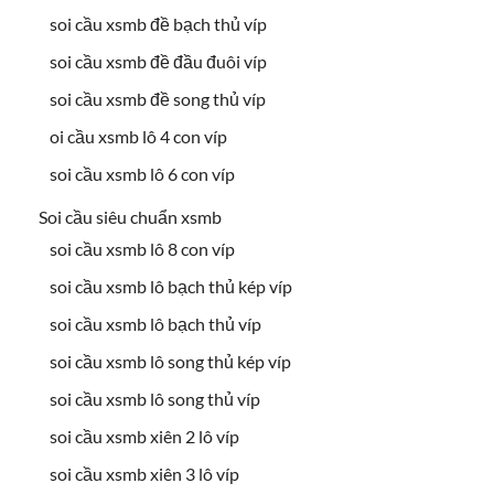
soi cầu xsmb đề bạch thủ víp
soi cầu xsmb đề đầu đuôi víp
soi cầu xsmb đề song thủ víp
oi cầu xsmb lô 4 con víp
soi cầu xsmb lô 6 con víp
Soi cầu siêu chuẩn xsmb
soi cầu xsmb lô 8 con víp
soi cầu xsmb lô bạch thủ kép víp
soi cầu xsmb lô bạch thủ víp
soi cầu xsmb lô song thủ kép víp
soi cầu xsmb lô song thủ víp
soi cầu xsmb xiên 2 lô víp
soi cầu xsmb xiên 3 lô víp