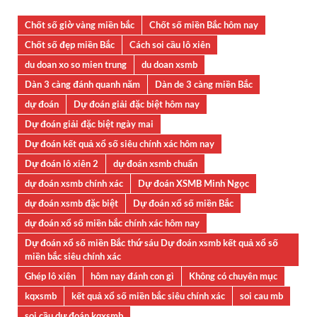
Chốt số giờ vàng miền bắc
Chốt số miền Bắc hôm nay
Chốt số đẹp miền Bắc
Cách soi cầu lô xiên
du doan xo so mien trung
du doan xsmb
Dàn 3 càng đánh quanh năm
Dàn de 3 càng miền Bắc
dự đoán
Dự đoán giải đặc biệt hôm nay
Dự đoán giải đặc biệt ngày mai
Dự đoán kết quả xổ số siêu chính xác hôm nay
Dự đoán lô xiên 2
dự đoán xsmb chuẩn
dự đoán xsmb chính xác
Dự đoán XSMB Minh Ngọc
dự đoán xsmb đặc biệt
Dự đoán xổ số miền Bắc
dự đoán xổ số miền bắc chính xác hôm nay
Dự đoán xổ số miền Bắc thứ sáu Dự đoán xsmb kết quả xổ số
miền bắc siêu chính xác
Ghép lô xiên
hôm nay đánh con gì
Không có chuyên mục
kqxsmb
kết quả xổ số miền bắc siêu chính xác
soi cau mb
soi cầu dự đoán kqxsmb