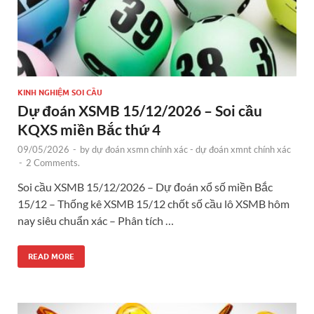
KINH NGHIỆM SOI CẦU
Dự đoán XSMB 15/12/2026 – Soi cầu
KQXS miền Bắc thứ 4
09/05/2026
-
by
dự đoán xsmn chính xác - dự đoán xmnt chính xác
-
2 Comments.
Soi cầu XSMB 15/12/2026 – Dự đoán xổ số miền Bắc
15/12 – Thống kê XSMB 15/12 chốt số cầu lô XSMB hôm
nay siêu chuẩn xác – Phân tích …
READ MORE