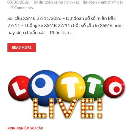
09/05/2026
-
by
dự đoán xsmn chính xác - dự đoán xmnt chính xác
-
2 Comments.
Soi cầu XSMB 27/11/2026 – Dự đoán xổ số miền Bắc
27/11 – Thống kê XSMB 27/11 chốt số cầu lô XSMB hôm
nay siêu chuẩn xác – Phân tích …
READ MORE
KINH NGHIỆM SOI CẦU