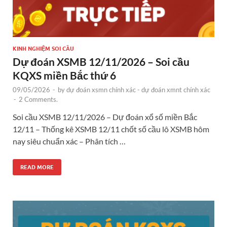
KINH NGHIỆM SOI CẦU
Dự đoán XSMB 12/11/2026 – Soi cầu
KQXS miền Bắc thứ 6
09/05/2026
-
by
dự đoán xsmn chính xác - dự đoán xmnt chính xác
-
2 Comments.
Soi cầu XSMB 12/11/2026 – Dự đoán xổ số miền Bắc
12/11 – Thống kê XSMB 12/11 chốt số cầu lô XSMB hôm
nay siêu chuẩn xác – Phân tích …
READ MORE