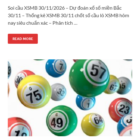
Soi cầu XSMB 30/11/2026 – Dự đoán xổ số miền Bắc
30/11 – Thống kê XSMB 30/11 chốt số cầu lô XSMB hôm
nay siêu chuẩn xác – Phân tích …
READ MORE