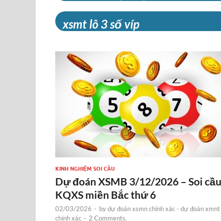
xsmt lô 3 số víp
KINH NGHIỆM SOI CẦU
Dự đoán XSMB 3/12/2026 – Soi cầ
KQXS miền Bắc thứ 6
02/03/2026
-
by
dự đoán xsmn chính xác - dự đoán xmnt
chính xác
-
2 Comments.