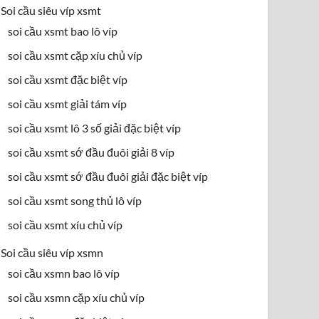
Soi cầu siêu víp xsmt
soi cầu xsmt bao lô víp
soi cầu xsmt cặp xíu chủ víp
soi cầu xsmt đặc biệt víp
soi cầu xsmt giải tám víp
soi cầu xsmt lô 3 số giải đặc biệt víp
soi cầu xsmt sớ đầu đuôi giải 8 víp
soi cầu xsmt sớ đầu đuôi giải đặc biệt víp
soi cầu xsmt song thủ lô víp
soi cầu xsmt xíu chủ víp
Soi cầu siêu víp xsmn
soi cầu xsmn bao lô víp
soi cầu xsmn cặp xíu chủ víp