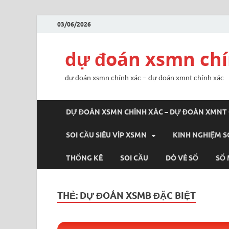
03/06/2026
dự đoán xsmn chí
dự đoán xsmn chính xác – dự đoán xmnt chính xác
DỰ ĐOÁN XSMN CHÍNH XÁC – DỰ ĐOÁN XMNT 
SOI CẦU SIÊU VÍP XSMN
KINH NGHIỆM S
THỐNG KÊ
SOI CẦU
DÒ VÉ SỐ
SỔ
THẺ:
DỰ ĐOÁN XSMB ĐẶC BIỆT