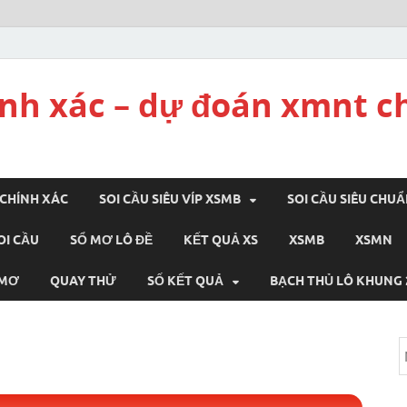
nh xác – dự đoán xmnt c
CHÍNH XÁC
SOI CẦU SIÊU VÍP XSMB
SOI CẦU SIÊU CHU
OI CẦU
SỔ MƠ LÔ ĐỀ
KẾT QUẢ XS
XSMB
XSMN
 MƠ
QUAY THỬ
SỐ KẾT QUẢ
BẠCH THỦ LÔ KHUNG 