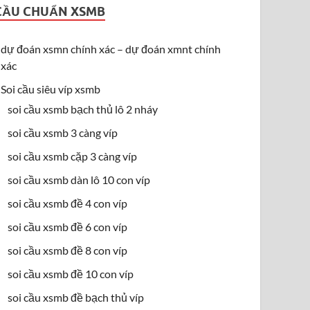
CẦU CHUẨN XSMB
dự đoán xsmn chính xác – dự đoán xmnt chính
xác
Soi cầu siêu víp xsmb
soi cầu xsmb bạch thủ lô 2 nháy
soi cầu xsmb 3 càng víp
soi cầu xsmb cặp 3 càng víp
soi cầu xsmb dàn lô 10 con víp
soi cầu xsmb đề 4 con víp
soi cầu xsmb đề 6 con víp
soi cầu xsmb đề 8 con víp
soi cầu xsmb đề 10 con víp
soi cầu xsmb đề bạch thủ víp