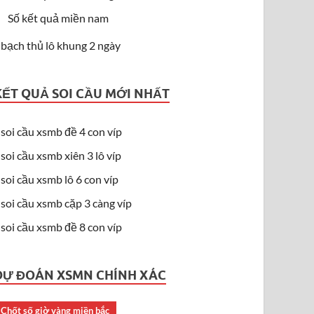
Số kết quả miền nam
bạch thủ lô khung 2 ngày
KẾT QUẢ SOI CẦU MỚI NHẤT
soi cầu xsmb đề 4 con víp
soi cầu xsmb xiên 3 lô víp
soi cầu xsmb lô 6 con víp
soi cầu xsmb cặp 3 càng víp
soi cầu xsmb đề 8 con víp
DỰ ĐOÁN XSMN CHÍNH XÁC
Chốt số giờ vàng miền bắc