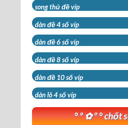
song thủ đề víp
dàn đề 4 số víp
dàn đề 6 số víp
dàn đề 8 số víp
dàn đề 10 số víp
dàn lô 4 số víp
° º ✿ º ° chốt