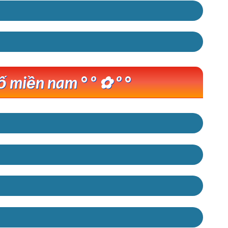
 số miền nam
° º ✿ º °