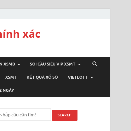
hính xác
ẨN XSMB
SOI CẦU SIÊU VÍP XSMT
XSMT
KẾT QUẢ XỔ SỐ
VIETLOTT
2 NGÀY
SEARCH