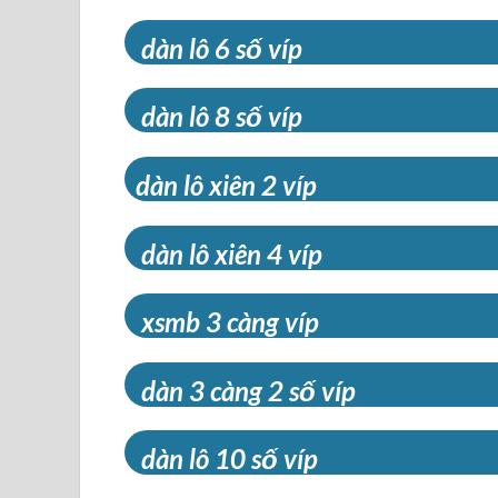
dàn lô 6 số víp
dàn lô 8 số víp
dàn lô xiên 2 víp
dàn lô xiên 4 víp
xsmb 3 càng víp
dàn 3 càng 2 số víp
dàn lô 10 số víp