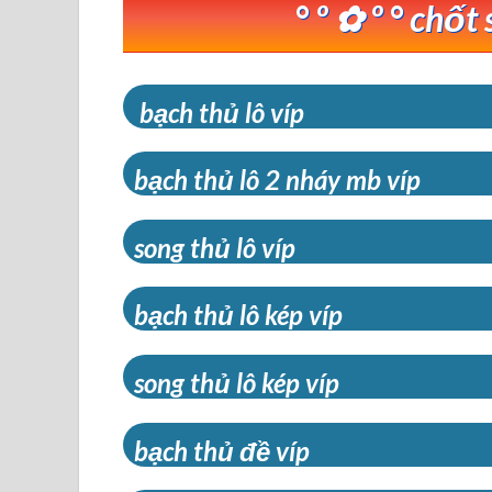
° º ✿ º °
chốt 
bạch thủ lô víp
bạch thủ lô 2 nháy mb víp
song thủ lô víp
bạch thủ lô kép víp
song thủ lô kép víp
bạch thủ đề víp