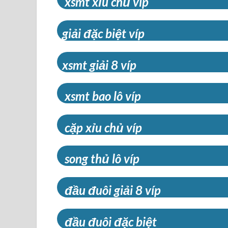
xsmt xỉu chủ víp
giải đặc biệt víp
xsmt giải 8 víp
xsmt bao lô víp
cặp xỉu chủ víp
song thủ lô víp
đầu đuôi giải 8 víp
đầu đuôi đặc biệt