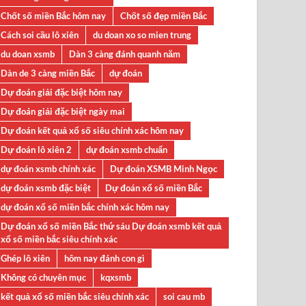
Chốt số miền Bắc hôm nay
Chốt số đẹp miền Bắc
Cách soi cầu lô xiên
du doan xo so mien trung
du doan xsmb
Dàn 3 càng đánh quanh năm
Dàn de 3 càng miền Bắc
dự đoán
Dự đoán giải đặc biệt hôm nay
Dự đoán giải đặc biệt ngày mai
Dự đoán kết quả xổ số siêu chính xác hôm nay
Dự đoán lô xiên 2
dự đoán xsmb chuẩn
dự đoán xsmb chính xác
Dự đoán XSMB Minh Ngọc
dự đoán xsmb đặc biệt
Dự đoán xổ số miền Bắc
dự đoán xổ số miền bắc chính xác hôm nay
Dự đoán xổ số miền Bắc thứ sáu Dự đoán xsmb kết quả
xổ số miền bắc siêu chính xác
Ghép lô xiên
hôm nay đánh con gì
Không có chuyên mục
kqxsmb
kết quả xổ số miền bắc siêu chính xác
soi cau mb