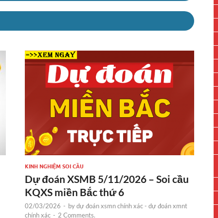
KINH NGHIỆM SOI CẦU
u
Dự đoán XSMB 5/11/2026 – Soi cầu
KQXS miền Bắc thứ 6
02/03/2026
-
by
dự đoán xsmn chính xác - dự đoán xmnt
chính xác
-
2 Comments.