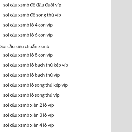
soi cầu xsmb đề đầu đuôi víp
soi cầu xsmb đề song thủ víp
soi cầu xsmb lô 4 con víp
soi cầu xsmb lô 6 con víp
Soi cầu siêu chuẩn xsmb
soi cầu xsmb lô 8 con víp
soi cầu xsmb lô bạch thủ kép víp
soi cầu xsmb lô bạch thủ víp
soi cầu xsmb lô song thủ kép víp
soi cầu xsmb lô song thủ víp
soi cầu xsmb xiên 2 lô víp
soi cầu xsmb xiên 3 lô víp
soi cầu xsmb xiên 4 lô víp