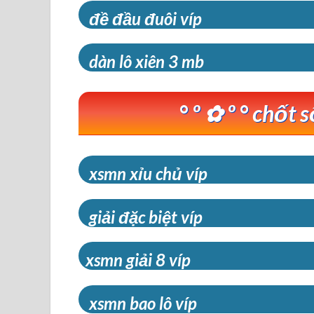
đề đầu đuôi víp
dàn lô xiên 3 mb
° º ✿ º ° chốt
xsmn xỉu chủ víp
giải đặc biệt víp
xsmn giải 8 víp
xsmn bao lô víp