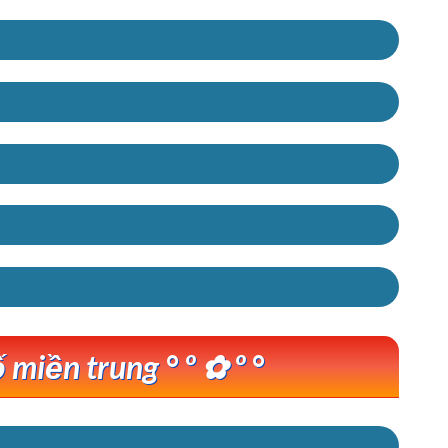
số miền trung
° º ✿ º °