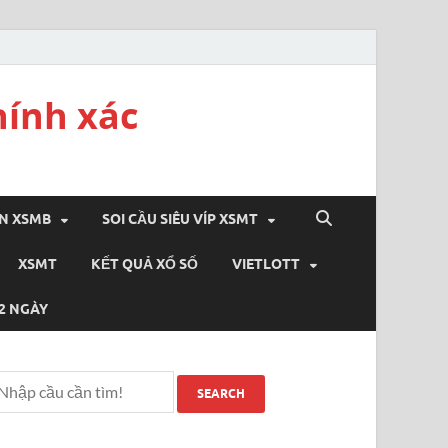
hính xác
ẨN XSMB
SOI CẦU SIÊU VÍP XSMT
XSMT
KẾT QUẢ XỔ SỐ
VIETLOTT
2 NGÀY
SEARCH