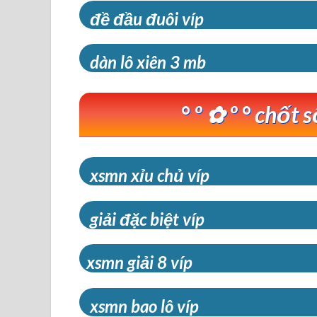
đề đầu đuôi víp
dàn lô xiên 3 mb
° º ✿ º ° chốt
xsmn xỉu chủ víp
giải đặc biệt víp
xsmn giải 8 víp
xsmn bao lô víp