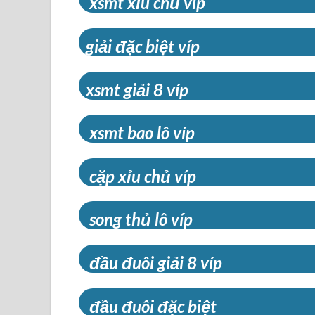
xsmt xỉu chủ víp
giải đặc biệt víp
xsmt giải 8 víp
xsmt bao lô víp
cặp xỉu chủ víp
song thủ lô víp
đầu đuôi giải 8 víp
đầu đuôi đặc biệt