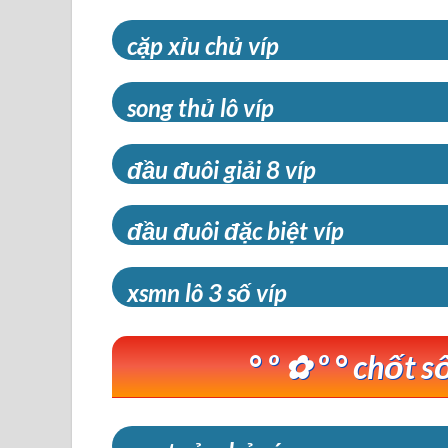
cặp xỉu chủ víp
song thủ lô víp
đầu đuôi giải 8 víp
đầu đuôi đặc biệt víp
xsmn lô 3 số víp
° º ✿ º ° chốt 