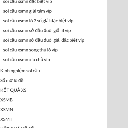
soi cầu xsmn đặc biệt víp
soi cầu xsmn giải tám víp
soi cầu xsmn lô 3 số giải đặc biệt víp
soi cầu xsmn sớ đầu đuôi giải 8 víp
soi cầu xsmn sớ đầu đuôi giải đặc biệt víp
soi cầu xsmn song thủ lô víp
soi cầu xsmn xíu chủ víp
Kinh nghiệm soi cầu
Sổ mơ lô đề
KẾT QUẢ XS
XSMB
XSMN
XSMT