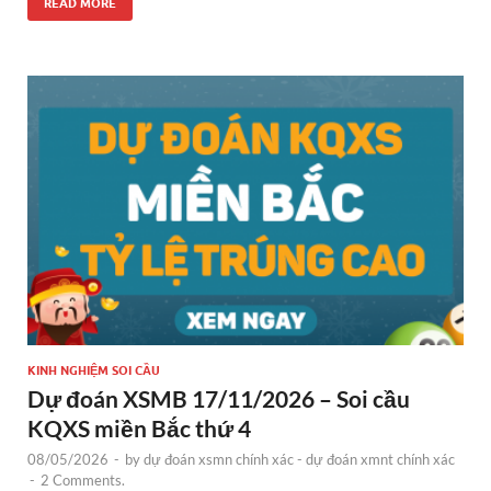
READ MORE
KINH NGHIỆM SOI CẦU
Dự đoán XSMB 17/11/2026 – Soi cầu
KQXS miền Bắc thứ 4
08/05/2026
-
by
dự đoán xsmn chính xác - dự đoán xmnt chính xác
-
2 Comments.