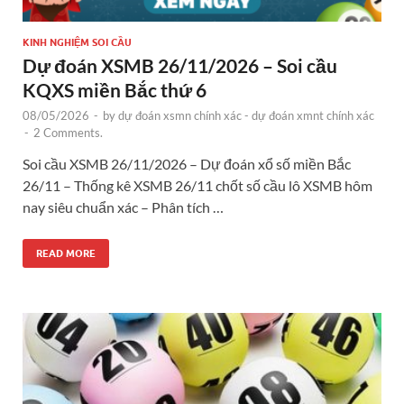
KINH NGHIỆM SOI CẦU
Dự đoán XSMB 26/11/2026 – Soi cầu
KQXS miền Bắc thứ 6
08/05/2026
-
by
dự đoán xsmn chính xác - dự đoán xmnt chính xác
-
2 Comments.
Soi cầu XSMB 26/11/2026 – Dự đoán xổ số miền Bắc
26/11 – Thống kê XSMB 26/11 chốt số cầu lô XSMB hôm
nay siêu chuẩn xác – Phân tích …
READ MORE