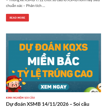
chuẩn xác – Phân tích …
READ MORE
KINH NGHIỆM SOI CẦU
Dự đoán XSMB 14/11/2026 – Soi cầu