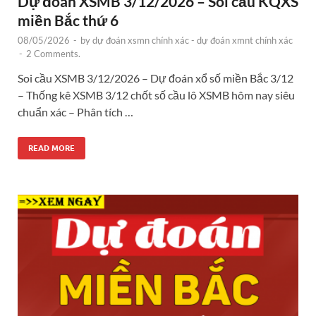
Dự đoán XSMB 3/12/2026 – Soi cầu KQXS
miền Bắc thứ 6
08/05/2026
-
by
dự đoán xsmn chính xác - dự đoán xmnt chính xác
-
2 Comments.
Soi cầu XSMB 3/12/2026 – Dự đoán xổ số miền Bắc 3/12
– Thống kê XSMB 3/12 chốt số cầu lô XSMB hôm nay siêu
chuẩn xác – Phân tích …
READ MORE