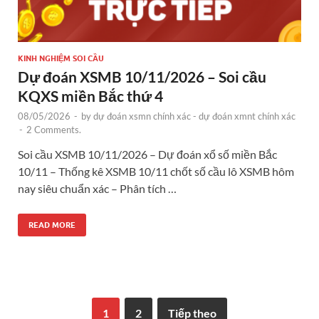
KINH NGHIỆM SOI CẦU
Dự đoán XSMB 10/11/2026 – Soi cầu
KQXS miền Bắc thứ 4
08/05/2026
-
by
dự đoán xsmn chính xác - dự đoán xmnt chính xác
-
2 Comments.
Soi cầu XSMB 10/11/2026 – Dự đoán xổ số miền Bắc
10/11 – Thống kê XSMB 10/11 chốt số cầu lô XSMB hôm
nay siêu chuẩn xác – Phân tích …
READ MORE
1
2
Tiếp theo