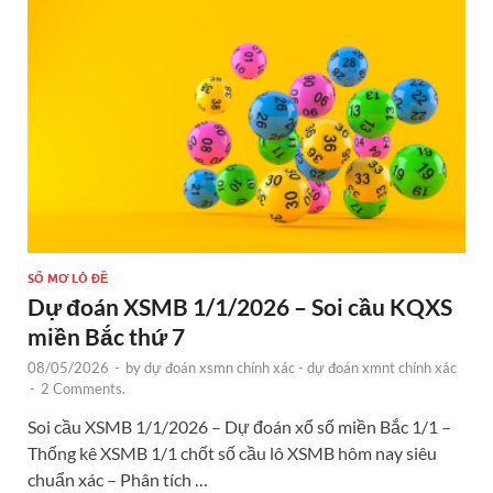
SỔ MƠ LÔ ĐỀ
Dự đoán XSMB 1/1/2026 – Soi cầu KQXS
miền Bắc thứ 7
08/05/2026
-
by
dự đoán xsmn chính xác - dự đoán xmnt chính xác
-
2 Comments.
Soi cầu XSMB 1/1/2026 – Dự đoán xổ số miền Bắc 1/1 –
Thống kê XSMB 1/1 chốt số cầu lô XSMB hôm nay siêu
chuẩn xác – Phân tích …