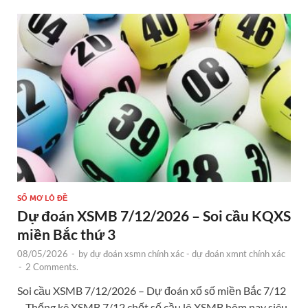
SỔ MƠ LÔ ĐỀ
Dự đoán XSMB 7/12/2026 – Soi cầu KQXS
miền Bắc thứ 3
08/05/2026
-
by
dự đoán xsmn chính xác - dự đoán xmnt chính xác
-
2 Comments.
Soi cầu XSMB 7/12/2026 – Dự đoán xổ số miền Bắc 7/12
– Thống kê XSMB 7/12 chốt số cầu lô XSMB hôm nay siêu