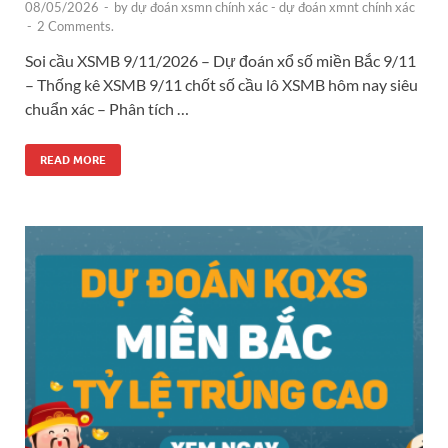
08/05/2026
-
by
dự đoán xsmn chính xác - dự đoán xmnt chính xác
-
2 Comments.
Soi cầu XSMB 9/11/2026 – Dự đoán xổ số miền Bắc 9/11
– Thống kê XSMB 9/11 chốt số cầu lô XSMB hôm nay siêu
chuẩn xác – Phân tích …
READ MORE