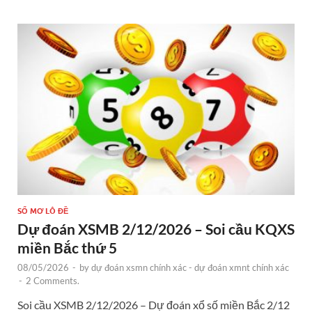
SỔ MƠ LÔ ĐỀ
Dự đoán XSMB 2/12/2026 – Soi cầu KQXS
miền Bắc thứ 5
08/05/2026
-
by
dự đoán xsmn chính xác - dự đoán xmnt chính xác
-
2 Comments.
Soi cầu XSMB 2/12/2026 – Dự đoán xổ số miền Bắc 2/12