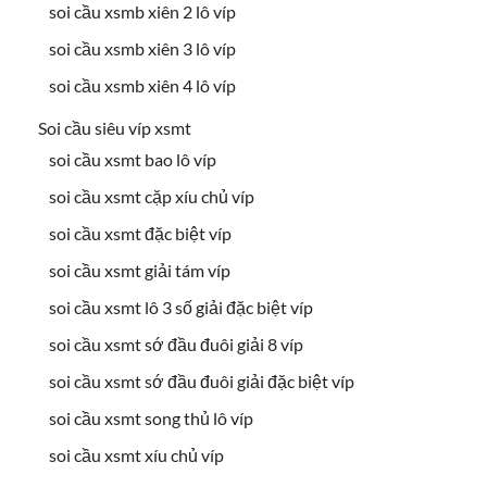
soi cầu xsmb xiên 2 lô víp
soi cầu xsmb xiên 3 lô víp
soi cầu xsmb xiên 4 lô víp
Soi cầu siêu víp xsmt
soi cầu xsmt bao lô víp
soi cầu xsmt cặp xíu chủ víp
soi cầu xsmt đặc biệt víp
soi cầu xsmt giải tám víp
soi cầu xsmt lô 3 số giải đặc biệt víp
soi cầu xsmt sớ đầu đuôi giải 8 víp
soi cầu xsmt sớ đầu đuôi giải đặc biệt víp
soi cầu xsmt song thủ lô víp
soi cầu xsmt xíu chủ víp