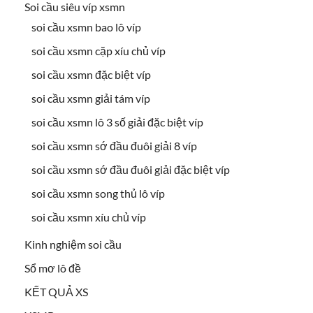
Soi cầu siêu víp xsmn
soi cầu xsmn bao lô víp
soi cầu xsmn cặp xíu chủ víp
soi cầu xsmn đặc biệt víp
soi cầu xsmn giải tám víp
soi cầu xsmn lô 3 số giải đặc biệt víp
soi cầu xsmn sớ đầu đuôi giải 8 víp
soi cầu xsmn sớ đầu đuôi giải đặc biệt víp
soi cầu xsmn song thủ lô víp
soi cầu xsmn xíu chủ víp
Kinh nghiệm soi cầu
Sổ mơ lô đề
KẾT QUẢ XS