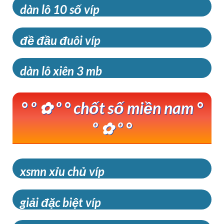
dàn lô 10 số víp
đề đầu đuôi víp
dàn lô xiên 3 mb
° º ✿ º ° chốt số miền nam
°
º ✿ º °
xsmn xỉu chủ víp
giải đặc biệt víp