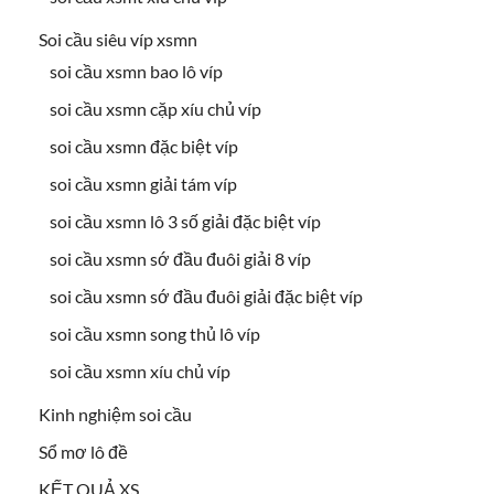
Soi cầu siêu víp xsmn
soi cầu xsmn bao lô víp
soi cầu xsmn cặp xíu chủ víp
soi cầu xsmn đặc biệt víp
soi cầu xsmn giải tám víp
soi cầu xsmn lô 3 số giải đặc biệt víp
soi cầu xsmn sớ đầu đuôi giải 8 víp
soi cầu xsmn sớ đầu đuôi giải đặc biệt víp
soi cầu xsmn song thủ lô víp
soi cầu xsmn xíu chủ víp
Kinh nghiệm soi cầu
Sổ mơ lô đề
KẾT QUẢ XS