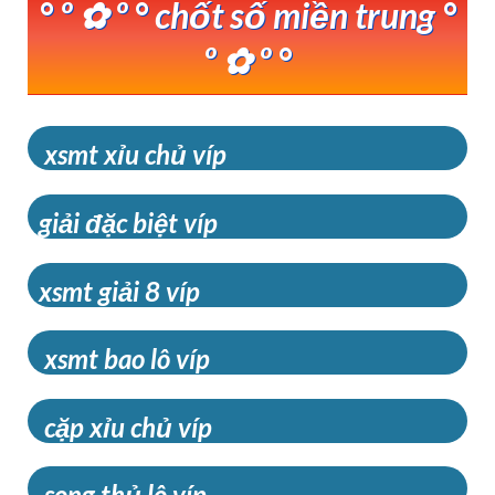
° º ✿ º ° chốt số miền trung
°
º ✿ º °
xsmt xỉu chủ víp
giải đặc biệt víp
xsmt giải 8 víp
xsmt bao lô víp
cặp xỉu chủ víp
song thủ lô víp