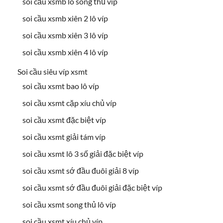
soi cầu xsmb lô song thủ víp
soi cầu xsmb xiên 2 lô víp
soi cầu xsmb xiên 3 lô víp
soi cầu xsmb xiên 4 lô víp
Soi cầu siêu víp xsmt
soi cầu xsmt bao lô víp
soi cầu xsmt cặp xíu chủ víp
soi cầu xsmt đặc biệt víp
soi cầu xsmt giải tám víp
soi cầu xsmt lô 3 số giải đặc biệt víp
soi cầu xsmt sớ đầu đuôi giải 8 víp
soi cầu xsmt sớ đầu đuôi giải đặc biệt víp
soi cầu xsmt song thủ lô víp
soi cầu xsmt xíu chủ víp