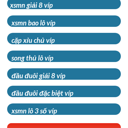
xsmn giải 8 víp
xsmn bao lô víp
cặp xỉu chủ víp
song thủ lô víp
đầu đuôi giải 8 víp
đầu đuôi đặc biệt víp
xsmn lô 3 số víp