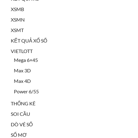
XSMB
XSMN
XSMT
KẾT QUẢ XỔ SỐ
VIETLOTT
Mega 6×45
Max 3D
Max 4D
Power 6/55
THỐNG KÊ
SOI CẦU
DÒ VÉ SỐ
SỔ MƠ