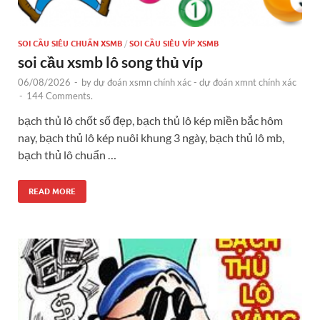
SOI CẦU SIÊU CHUẨN XSMB
/
SOI CẦU SIÊU VÍP XSMB
soi cầu xsmb lô song thủ víp
06/08/2026
-
by
dự đoán xsmn chính xác - dự đoán xmnt chính xác
-
144 Comments.
bạch thủ lô chốt số đẹp, bạch thủ lô kép miền bắc hôm
nay, bạch thủ lô kép nuôi khung 3 ngày, bạch thủ lô mb,
bạch thủ lô chuẩn …
READ MORE