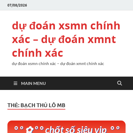
07/08/2026
dự đoán xsmn chính
xác – dự đoán xmnt
chính xác
dự đoán xsmn chính xác – dự đoán xmnt chính xác
MAIN MENU
THẺ:
BẠCH THỦ LÔ MB
° º ✿ º °
chốt số siêu vip
° º