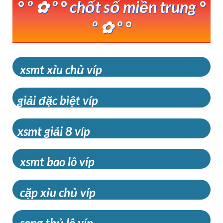
° º ✿ º ° chốt số miền trung
°
º ✿ º °
xsmt xỉu chủ víp
giải đặc biệt víp
xsmt giải 8 víp
xsmt bao lô víp
cặp xỉu chủ víp
song thủ lô víp