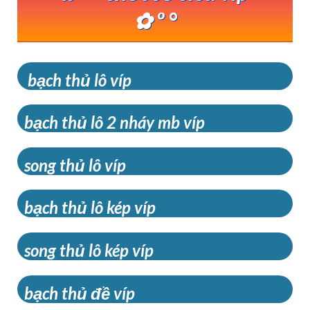
✿ º °
bạch thủ lô víp
bạch thủ lô 2 nháy mb víp
song thủ lô víp
bạch thủ lô kép víp
song thủ lô kép víp
bạch thủ đề víp