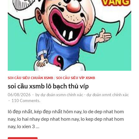
SOI CẦU SIÊU CHUẨN XSMB
/
SOI CẦU SIÊU VÍP XSMB
soi cầu xsmb lô bạch thủ víp
06/08/2026
-
by
dự đoán xsmn chính xác - dự đoán xmnt chính xác
-
110 Comments.
lô đẹp nhất, kép đẹp nhất hôm nay, lo de dep nhat hom
nay, lo hai nhay dep nhat hom nay, lo kep dep nhat hom
nay, lo xien 3 …