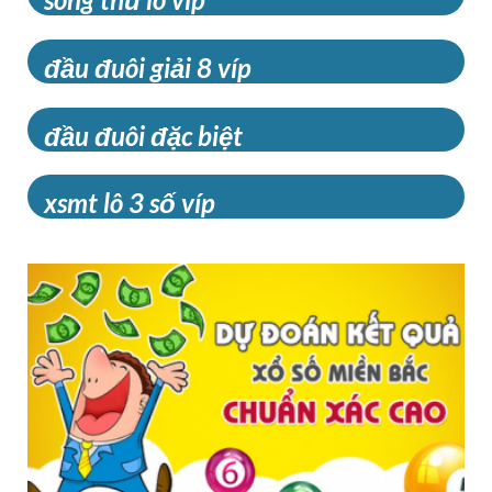
đầu đuôi giải 8 víp
đầu đuôi đặc biệt
xsmt lô 3 số víp