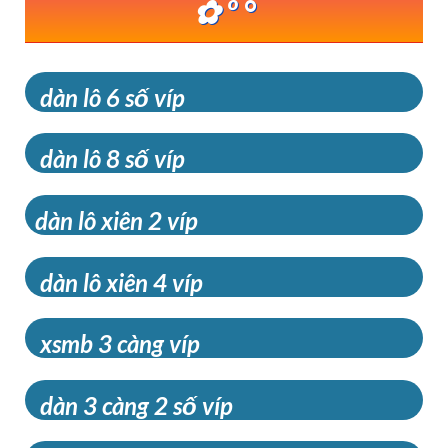
✿ º °
dàn lô 6 số víp
dàn lô 8 số víp
dàn lô xiên 2 víp
dàn lô xiên 4 víp
xsmb 3 càng víp
dàn 3 càng 2 số víp