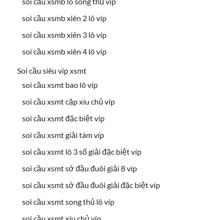
soi cầu xsmb lô song thủ víp
soi cầu xsmb xiên 2 lô víp
soi cầu xsmb xiên 3 lô víp
soi cầu xsmb xiên 4 lô víp
Soi cầu siêu víp xsmt
soi cầu xsmt bao lô víp
soi cầu xsmt cặp xíu chủ víp
soi cầu xsmt đặc biệt víp
soi cầu xsmt giải tám víp
soi cầu xsmt lô 3 số giải đặc biệt víp
soi cầu xsmt sớ đầu đuôi giải 8 víp
soi cầu xsmt sớ đầu đuôi giải đặc biệt víp
soi cầu xsmt song thủ lô víp
soi cầu xsmt xíu chủ víp