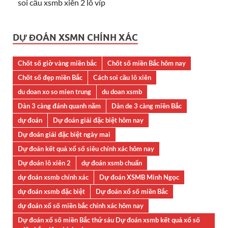
soi cầu xsmb xiên 2 lô víp
DỰ ĐOÁN XSMN CHÍNH XÁC
Chốt số giờ vàng miền bắc
Chốt số miền Bắc hôm nay
Chốt số đẹp miền Bắc
Cách soi cầu lô xiên
du doan xo so mien trung
du doan xsmb
Dàn 3 càng đánh quanh năm
Dàn de 3 càng miền Bắc
dự đoán
Dự đoán giải đặc biệt hôm nay
Dự đoán giải đặc biệt ngày mai
Dự đoán kết quả xổ số siêu chính xác hôm nay
Dự đoán lô xiên 2
dự đoán xsmb chuẩn
dự đoán xsmb chính xác
Dự đoán XSMB Minh Ngọc
dự đoán xsmb đặc biệt
Dự đoán xổ số miền Bắc
dự đoán xổ số miền bắc chính xác hôm nay
Dự đoán xổ số miền Bắc thứ sáu Dự đoán xsmb kết quả xổ số