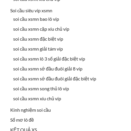
Soi cầu siêu víp xsmn
soi cầu xsmn bao lô víp
soi cầu xsmn cặp xíu chủ víp
soi cầu xsmn đặc biệt víp
soi cầu xsmn giải tám víp
soi cầu xsmn lô 3 số giải đặc biệt víp
soi cầu xsmn sớ đầu đuôi giải 8 víp
soi cầu xsmn sớ đầu đuôi giải đặc biệt víp
soi cầu xsmn song thủ lô víp
soi cầu xsmn xíu chủ víp
Kinh nghiệm soi cầu
Sổ mơ lô đề
KẾT QUẢ XS