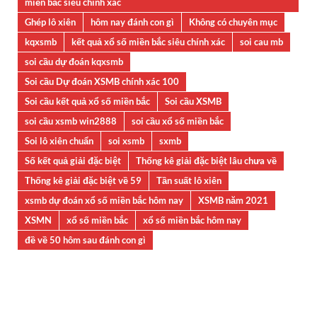
miền bắc siêu chính xác
Ghép lô xiên
hôm nay đánh con gì
Không có chuyên mục
kqxsmb
kết quả xổ số miền bắc siêu chính xác
soi cau mb
soi cầu dự đoán kqxsmb
Soi cầu Dự đoán XSMB chính xác 100
Soi cầu kết quả xổ số miền bắc
Soi cầu XSMB
soi cầu xsmb win2888
soi cầu xổ số miền bắc
Soi lô xiên chuẩn
soi xsmb
sxmb
Số kết quả giải đặc biệt
Thống kê giải đặc biệt lâu chưa về
Thống kê giải đặc biệt về 59
Tần suất lô xiên
xsmb dự đoán xổ số miền bắc hôm nay
XSMB năm 2021
XSMN
xổ số miền bắc
xổ số miền bắc hôm nay
đề về 50 hôm sau đánh con gì