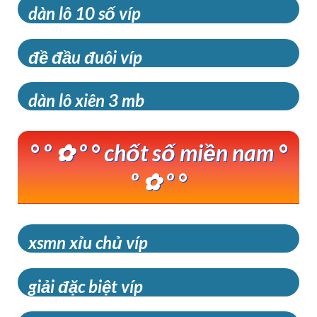
dàn lô 10 số víp
đề đầu đuôi víp
dàn lô xiên 3 mb
° º ✿ º ° chốt số miền nam
°
º ✿ º °
xsmn xỉu chủ víp
giải đặc biệt víp