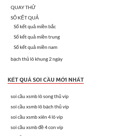
QUAY THỬ
SỐ KẾT QUẢ
Số kết quả miền bắc
Số kết quả miền trung
Số kết quả miền nam
bạch thủ lô khung 2 ngày
KẾT QUẢ SOI CẦU MỚI NHẤT
soi cầu xsmb lô song thủ víp
soi cầu xsmb lô bạch thủ víp
soi cầu xsmb xiên 4 lô víp
soi cầu xsmb đề 4 con víp