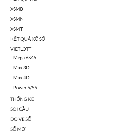
XSMB
XSMN
XSMT
KẾT QUẢ XỔ SỐ
VIETLOTT
Mega 6×45
Max 3D
Max 4D
Power 6/55
THỐNG KÊ
SOI CẦU
DÒ VÉ SỐ
SỔ MƠ