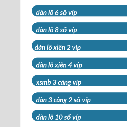
dàn lô 6 số víp
dàn lô 8 số víp
dàn lô xiên 2 víp
dàn lô xiên 4 víp
xsmb 3 càng víp
dàn 3 càng 2 số víp
dàn lô 10 số víp