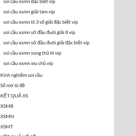
soi cầu xsmn đặc biệt víp
soi cầu xsmn giải tám víp
soi cầu xsmn lô 3 số giải đặc biệt víp
soi cầu xsmn sớ đầu đuôi giải 8 víp
soi cầu xsmn sớ đầu đuôi giải đặc biệt víp
soi cầu xsmn song thủ lô víp
soi cầu xsmn xíu chủ víp
Kinh nghiệm soi cầu
Sổ mơ lô đề
KẾT QUẢ XS
XSMB
XSMN
XSMT