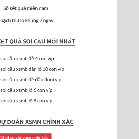
Số kết quả miền nam
bạch thủ lô khung 2 ngày
KẾT QUẢ SOI CẦU MỚI NHẤT
soi cầu xsmb đề 4 con víp
soi cầu xsmb dàn lô 10 con víp
soi cầu xsmb đề đầu đuôi víp
soi cầu xsmb lô 6 con víp
soi cầu xsmb lô 8 con víp
DỰ ĐOÁN XSMN CHÍNH XÁC
Chốt số giờ vàng miền bắc