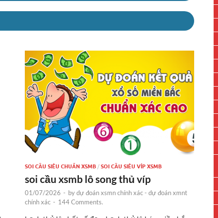
SOI CẦU SIÊU CHUẨN XSMB
/
SOI CẦU SIÊU VÍP XSMB
soi cầu xsmb lô song thủ víp
01/07/2026
-
by
dự đoán xsmn chính xác - dự đoán xmnt
chính xác
-
144 Comments.