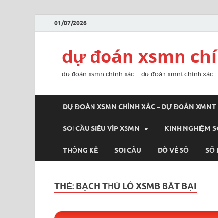
01/07/2026
dự đoán xsmn chí
dự đoán xsmn chính xác – dự đoán xmnt chính xác
DỰ ĐOÁN XSMN CHÍNH XÁC – DỰ ĐOÁN XMNT 
SOI CẦU SIÊU VÍP XSMN
KINH NGHIỆM S
THỐNG KÊ
SOI CẦU
DÒ VÉ SỐ
SỔ
THẺ:
BẠCH THỦ LÔ XSMB BẤT BẠI