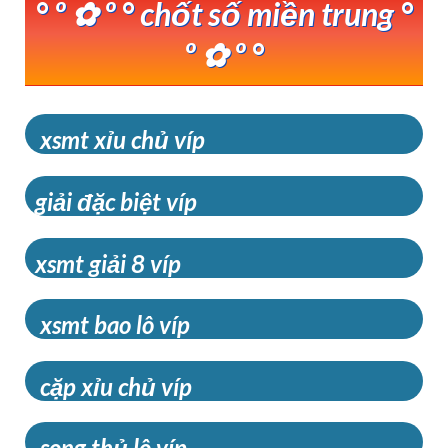
° º ✿ º ° chốt số miền trung
°
º ✿ º °
xsmt xỉu chủ víp
giải đặc biệt víp
xsmt giải 8 víp
xsmt bao lô víp
cặp xỉu chủ víp
song thủ lô víp