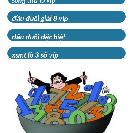
đầu đuôi giải 8 víp
đầu đuôi đặc biệt
xsmt lô 3 số víp