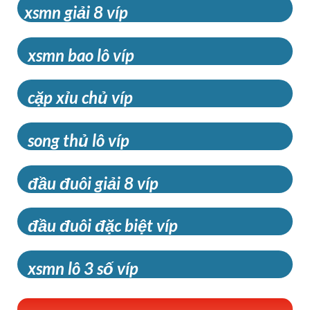
xsmn giải 8 víp
xsmn bao lô víp
cặp xỉu chủ víp
song thủ lô víp
đầu đuôi giải 8 víp
đầu đuôi đặc biệt víp
xsmn lô 3 số víp