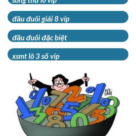
đầu đuôi giải 8 víp
đầu đuôi đặc biệt
xsmt lô 3 số víp