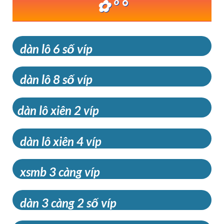
✿ º °
dàn lô 6 số víp
dàn lô 8 số víp
dàn lô xiên 2 víp
dàn lô xiên 4 víp
xsmb 3 càng víp
dàn 3 càng 2 số víp