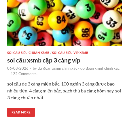
SOI CẦU SIÊU CHUẨN XSMB
/
SOI CẦU SIÊU VÍP XSMB
soi cầu xsmb cặp 3 càng víp
06/08/2026
-
by
dự đoán xsmn chính xác - dự đoán xmnt chính xác
-
122 Comments.
soi cầu de 3 càng miền bắc, 100 nghìn 3 càng được bao
nhiêu tiền, 4 càng miền bắc, bạch thủ ba càng hôm nay, soi
3 càng chuẩn nhất, …
READ MORE