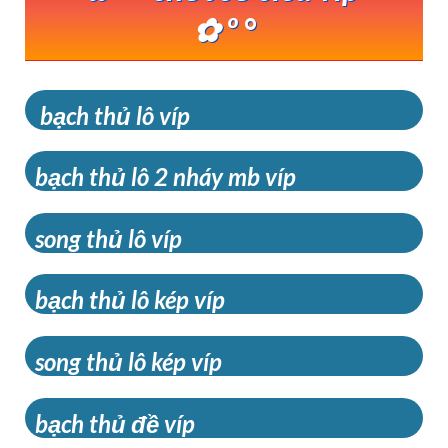
✿ º °
bạch thủ lô víp
bạch thủ lô 2 nháy mb víp
song thủ lô víp
bạch thủ lô kép víp
song thủ lô kép víp
bạch thủ đề víp