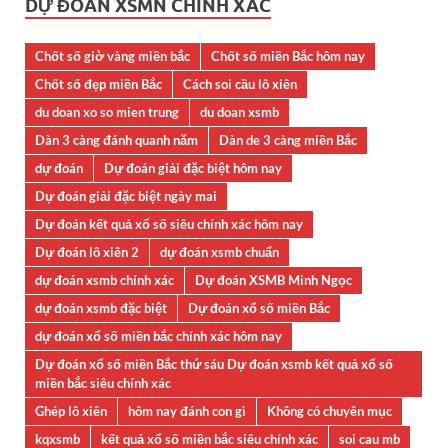
DỰ ĐOÁN XSMN CHÍNH XÁC
Chốt số giờ vàng miền bắc
Chốt số miền Bắc hôm nay
Chốt số đẹp miền Bắc
Cách soi cầu lô xiên
du doan xo so mien trung
du doan xsmb
Dàn 3 càng đánh quanh năm
Dàn de 3 càng miền Bắc
dự đoán
Dự đoán giải đặc biệt hôm nay
Dự đoán giải đặc biệt ngày mai
Dự đoán kết quả xổ số siêu chính xác hôm nay
Dự đoán lô xiên 2
dự đoán xsmb chuẩn
dự đoán xsmb chính xác
Dự đoán XSMB Minh Ngọc
dự đoán xsmb đặc biệt
Dự đoán xổ số miền Bắc
dự đoán xổ số miền bắc chính xác hôm nay
Dự đoán xổ số miền Bắc thứ sáu Dự đoán xsmb kết quả xổ số
miền bắc siêu chính xác
Ghép lô xiên
hôm nay đánh con gì
Không có chuyên mục
kqxsmb
kết quả xổ số miền bắc siêu chính xác
soi cau mb