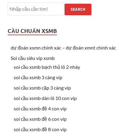
SEARCH
CẦU CHUẨN XSMB
dự đoán xsmn chính xác – dự đoán xmnt chính xác
Soi cầu siêu víp xsmb
soi cầu xsmb bạch thủ lô 2 nháy
soi cầu xsmb 3 càng víp
soi cầu xsmb cặp 3 càng víp
soi cầu xsmb dàn lô 10 con víp
soi cầu xsmb đề 4 con víp
soi cầu xsmb đề 6 con víp
soi cầu xsmb đề 8 con víp