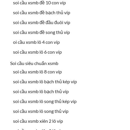
soi cầu xsmb đề 10 con víp
soi cầu xsmb đề bạch thủ víp
soi cầu xsmb đề đầu đuôi víp
soi cầu xsmb đề song thủ víp
oi cầu xsmb lô 4 con víp
soi cầu xsmb lô 6 con víp
Soi cầu siêu chuẩn xsmb
soi cầu xsmb lô 8 con víp
soi cầu xsmb lô bạch thủ kép víp
soi cầu xsmb lô bạch thủ víp
soi cầu xsmb lô song thủ kép víp
soi cầu xsmb lô song thủ víp
soi cầu xsmb xiên 2 lô víp