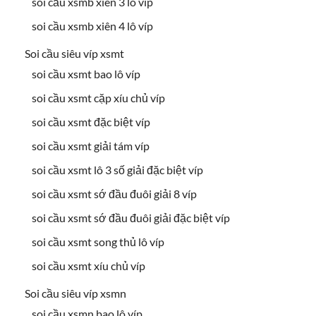
soi cầu xsmb xiên 3 lô víp
soi cầu xsmb xiên 4 lô víp
Soi cầu siêu víp xsmt
soi cầu xsmt bao lô víp
soi cầu xsmt cặp xíu chủ víp
soi cầu xsmt đặc biệt víp
soi cầu xsmt giải tám víp
soi cầu xsmt lô 3 số giải đặc biệt víp
soi cầu xsmt sớ đầu đuôi giải 8 víp
soi cầu xsmt sớ đầu đuôi giải đặc biệt víp
soi cầu xsmt song thủ lô víp
soi cầu xsmt xíu chủ víp
Soi cầu siêu víp xsmn
soi cầu xsmn bao lô víp