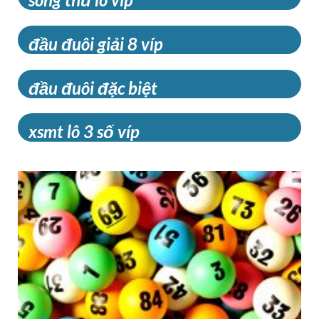
đầu đuôi giải 8 víp
đầu đuôi đặc biệt
xsmt lô 3 số víp