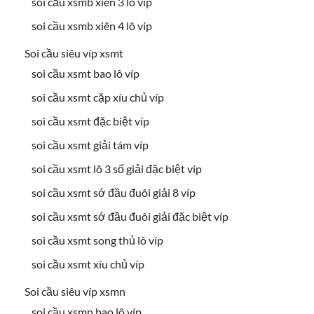
soi cầu xsmb xiên 3 lô víp
soi cầu xsmb xiên 4 lô víp
Soi cầu siêu víp xsmt
soi cầu xsmt bao lô víp
soi cầu xsmt cặp xíu chủ víp
soi cầu xsmt đặc biệt víp
soi cầu xsmt giải tám víp
soi cầu xsmt lô 3 số giải đặc biệt víp
soi cầu xsmt sớ đầu đuôi giải 8 víp
soi cầu xsmt sớ đầu đuôi giải đặc biệt víp
soi cầu xsmt song thủ lô víp
soi cầu xsmt xíu chủ víp
Soi cầu siêu víp xsmn
soi cầu xsmn bao lô víp