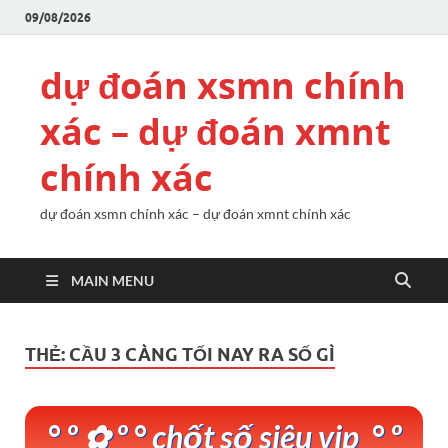
09/08/2026
dự đoán xsmn chính
xác – dự đoán xmnt
chính xác
dự đoán xsmn chính xác – dự đoán xmnt chính xác
MAIN MENU
THẺ:
CẦU 3 CÀNG TỐI NAY RA SỐ GÌ
° º ✿ º °
chốt số siêu vip
° º