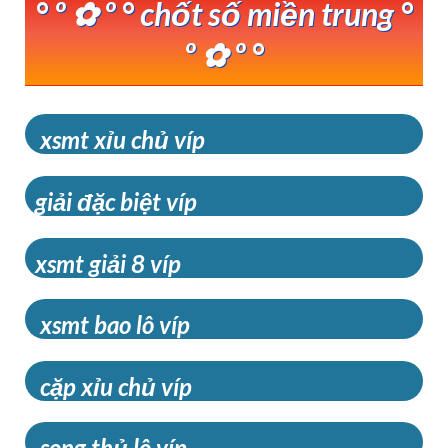
° º ✿ º ° chốt số miền trung
°
º ✿ º °
xsmt xỉu chủ víp
giải đặc biệt víp
xsmt giải 8 víp
xsmt bao lô víp
cặp xỉu chủ víp
song thủ lô víp