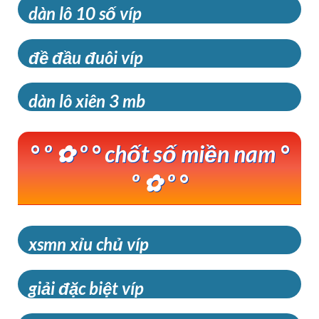
dàn lô 10 số víp
đề đầu đuôi víp
dàn lô xiên 3 mb
° º ✿ º ° chốt số miền nam
°
º ✿ º °
xsmn xỉu chủ víp
giải đặc biệt víp