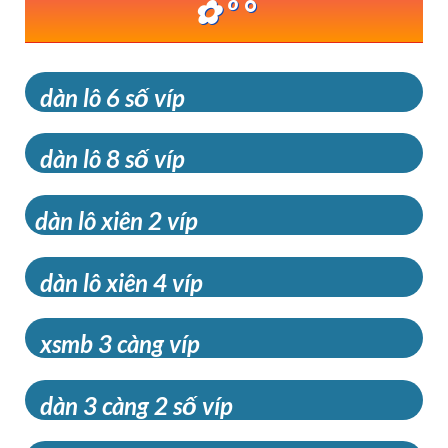
✿ º °
dàn lô 6 số víp
dàn lô 8 số víp
dàn lô xiên 2 víp
dàn lô xiên 4 víp
xsmb 3 càng víp
dàn 3 càng 2 số víp