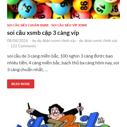
SOI CẦU SIÊU CHUẨN XSMB
/
SOI CẦU SIÊU VÍP XSMB
soi cầu xsmb cặp 3 càng víp
08/08/2026
-
by
dự đoán xsmn chính xác - dự đoán xmnt chính xác
-
122 Comments.
soi cầu de 3 càng miền bắc, 100 nghìn 3 càng được bao
nhiêu tiền, 4 càng miền bắc, bạch thủ ba càng hôm nay, soi
3 càng chuẩn nhất, …
READ MORE