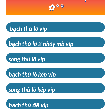
✿ º °
bạch thủ lô víp
bạch thủ lô 2 nháy mb víp
song thủ lô víp
bạch thủ lô kép víp
song thủ lô kép víp
bạch thủ đề víp