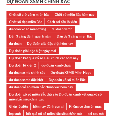
DỰ ĐOÁN XSMN CHÍNH XÁC
Chốt số giờ vàng miền bắc
Chốt số miền Bắc hôm nay
Chốt số đẹp miền Bắc
Cách soi cầu lô xiên
du doan xo so mien trung
du doan xsmb
Dàn 3 càng đánh quanh năm
Dàn de 3 càng miền Bắc
dự đoán
Dự đoán giải đặc biệt hôm nay
Dự đoán giải đặc biệt ngày mai
Dự đoán kết quả xổ số siêu chính xác hôm nay
Dự đoán lô xiên 2
dự đoán xsmb chuẩn
dự đoán xsmb chính xác
Dự đoán XSMB Minh Ngọc
dự đoán xsmb đặc biệt
Dự đoán xổ số miền Bắc
dự đoán xổ số miền bắc chính xác hôm nay
Dự đoán xổ số miền Bắc thứ sáu Dự đoán xsmb kết quả xổ số
miền bắc siêu chính xác
Ghép lô xiên
hôm nay đánh con gì
Không có chuyên mục
kqxsmb
kết quả xổ số miền bắc siêu chính xác
soi cau mb