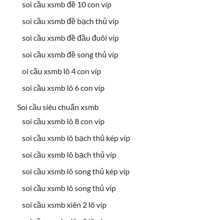
soi cầu xsmb đề 10 con víp
soi cầu xsmb đề bạch thủ víp
soi cầu xsmb đề đầu đuôi víp
soi cầu xsmb đề song thủ víp
oi cầu xsmb lô 4 con víp
soi cầu xsmb lô 6 con víp
Soi cầu siêu chuẩn xsmb
soi cầu xsmb lô 8 con víp
soi cầu xsmb lô bạch thủ kép víp
soi cầu xsmb lô bạch thủ víp
soi cầu xsmb lô song thủ kép víp
soi cầu xsmb lô song thủ víp
soi cầu xsmb xiên 2 lô víp