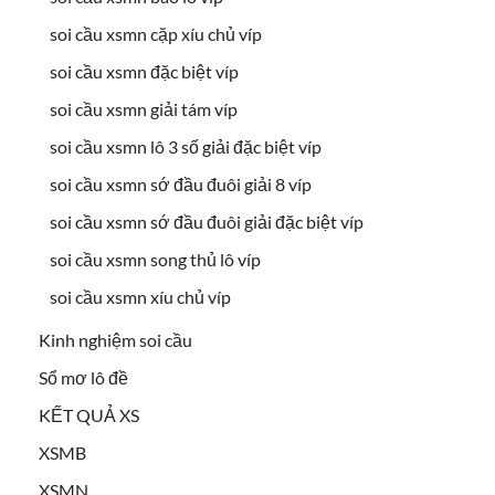
soi cầu xsmn cặp xíu chủ víp
soi cầu xsmn đặc biệt víp
soi cầu xsmn giải tám víp
soi cầu xsmn lô 3 số giải đặc biệt víp
soi cầu xsmn sớ đầu đuôi giải 8 víp
soi cầu xsmn sớ đầu đuôi giải đặc biệt víp
soi cầu xsmn song thủ lô víp
soi cầu xsmn xíu chủ víp
Kinh nghiệm soi cầu
Sổ mơ lô đề
KẾT QUẢ XS
XSMB
XSMN