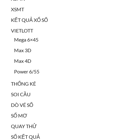
XSMT
KẾT QUẢ XỔ SỐ
VIETLOTT
Mega 6×45
Max 3D
Max 4D
Power 6/55
THỐNG KÊ
SOI CẦU
DÒ VÉ SỐ
SỔ MƠ
QUAY THỬ
SỐ KẾT QUẢ