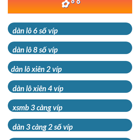
✿ º °
dàn lô 6 số víp
dàn lô 8 số víp
dàn lô xiên 2 víp
dàn lô xiên 4 víp
xsmb 3 càng víp
dàn 3 càng 2 số víp