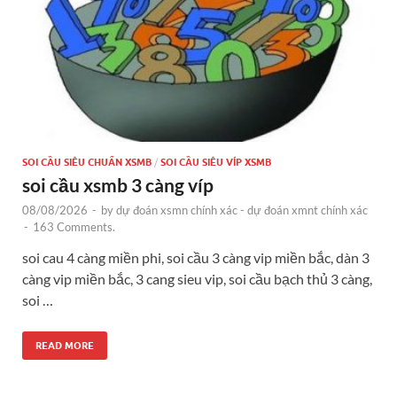
SOI CẦU SIÊU CHUẨN XSMB
/
SOI CẦU SIÊU VÍP XSMB
soi cầu xsmb 3 càng víp
08/08/2026
-
by
dự đoán xsmn chính xác - dự đoán xmnt chính xác
-
163 Comments.
soi cau 4 càng miền phi, soi cầu 3 càng vip miền bắc, dàn 3
càng vip miền bắc, 3 cang sieu vip, soi cầu bạch thủ 3 càng,
soi …
READ MORE