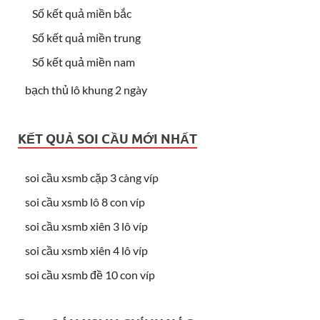
Số kết quả miền bắc
Số kết quả miền trung
Số kết quả miền nam
bạch thủ lô khung 2 ngày
KẾT QUẢ SOI CẦU MỚI NHẤT
soi cầu xsmb cặp 3 càng víp
soi cầu xsmb lô 8 con víp
soi cầu xsmb xiên 3 lô víp
soi cầu xsmb xiên 4 lô víp
soi cầu xsmb đề 10 con víp