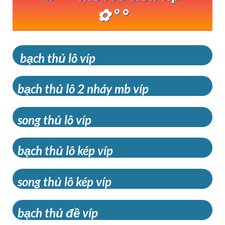
✿ º °
bạch thủ lô víp
bạch thủ lô 2 nháy mb víp
song thủ lô víp
bạch thủ lô kép víp
song thủ lô kép víp
bạch thủ đề víp