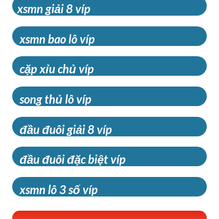
xsmn giải 8 víp
xsmn bao lô víp
cặp xỉu chủ víp
song thủ lô víp
đầu đuôi giải 8 víp
đầu đuôi đặc biệt víp
xsmn lô 3 số víp