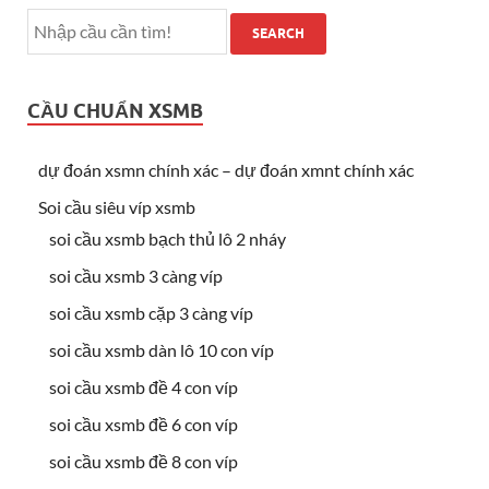
SEARCH
CẦU CHUẨN XSMB
dự đoán xsmn chính xác – dự đoán xmnt chính xác
Soi cầu siêu víp xsmb
soi cầu xsmb bạch thủ lô 2 nháy
soi cầu xsmb 3 càng víp
soi cầu xsmb cặp 3 càng víp
soi cầu xsmb dàn lô 10 con víp
soi cầu xsmb đề 4 con víp
soi cầu xsmb đề 6 con víp
soi cầu xsmb đề 8 con víp