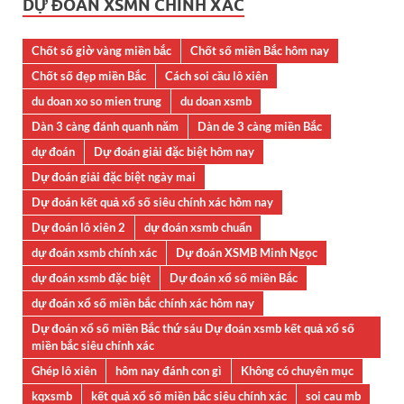
DỰ ĐOÁN XSMN CHÍNH XÁC
Chốt số giờ vàng miền bắc
Chốt số miền Bắc hôm nay
Chốt số đẹp miền Bắc
Cách soi cầu lô xiên
du doan xo so mien trung
du doan xsmb
Dàn 3 càng đánh quanh năm
Dàn de 3 càng miền Bắc
dự đoán
Dự đoán giải đặc biệt hôm nay
Dự đoán giải đặc biệt ngày mai
Dự đoán kết quả xổ số siêu chính xác hôm nay
Dự đoán lô xiên 2
dự đoán xsmb chuẩn
dự đoán xsmb chính xác
Dự đoán XSMB Minh Ngọc
dự đoán xsmb đặc biệt
Dự đoán xổ số miền Bắc
dự đoán xổ số miền bắc chính xác hôm nay
Dự đoán xổ số miền Bắc thứ sáu Dự đoán xsmb kết quả xổ số
miền bắc siêu chính xác
Ghép lô xiên
hôm nay đánh con gì
Không có chuyên mục
kqxsmb
kết quả xổ số miền bắc siêu chính xác
soi cau mb