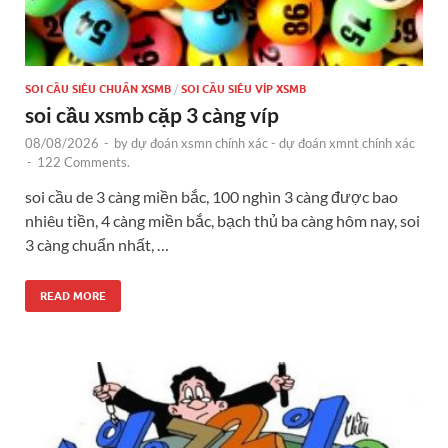
SOI CẦU SIÊU CHUẨN XSMB
/
SOI CẦU SIÊU VÍP XSMB
soi cầu xsmb cặp 3 càng víp
08/08/2026
-
by
dự đoán xsmn chính xác - dự đoán xmnt chính xác
-
122 Comments.
soi cầu de 3 càng miền bắc, 100 nghìn 3 càng được bao
nhiêu tiền, 4 càng miền bắc, bạch thủ ba càng hôm nay, soi
3 càng chuẩn nhất, …
READ MORE