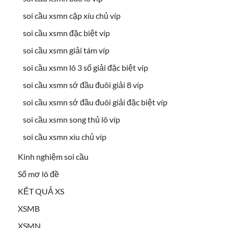
soi cầu xsmn cặp xíu chủ víp
soi cầu xsmn đặc biệt víp
soi cầu xsmn giải tám víp
soi cầu xsmn lô 3 số giải đặc biệt víp
soi cầu xsmn sớ đầu đuôi giải 8 víp
soi cầu xsmn sớ đầu đuôi giải đặc biệt víp
soi cầu xsmn song thủ lô víp
soi cầu xsmn xíu chủ víp
Kinh nghiệm soi cầu
Sổ mơ lô đề
KẾT QUẢ XS
XSMB
XSMN