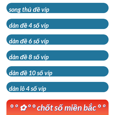
song thủ đề víp
dàn đề 4 số víp
dàn đề 6 số víp
dàn đề 8 số víp
dàn đề 10 số víp
dàn lô 4 số víp
° º ✿ º ° chốt số miền bắc
° º