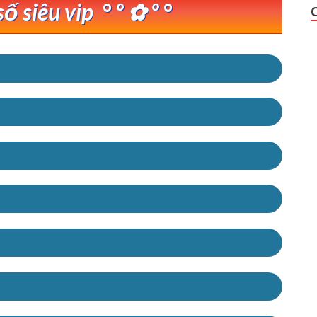
số siêu vip
° º ✿ º °