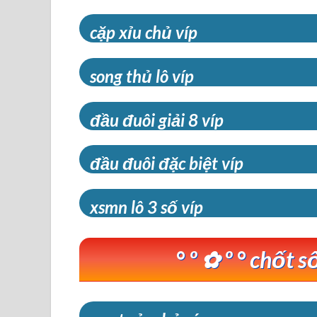
cặp xỉu chủ víp
song thủ lô víp
đầu đuôi giải 8 víp
đầu đuôi đặc biệt víp
xsmn lô 3 số víp
° º ✿ º ° chốt 