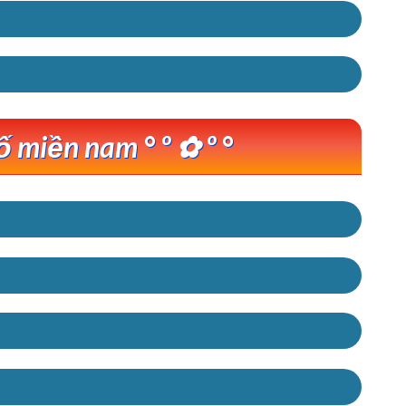
 số miền nam
° º ✿ º °