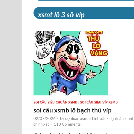
xsmt lô 3 số víp
SOI CẦU SIÊU CHUẨN XSMB
/
SOI CẦU SIÊU VÍP XSMB
soi cầu xsmb lô bạch thủ víp
02/07/2026
-
by
dự đoán xsmn chính xác - dự đoán xmnt
chính xác
-
110 Comments.