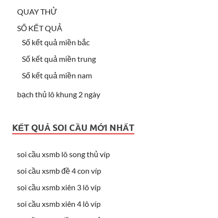
QUAY THỬ
SỐ KẾT QUẢ
Số kết quả miền bắc
Số kết quả miền trung
Số kết quả miền nam
bạch thủ lô khung 2 ngày
KẾT QUẢ SOI CẦU MỚI NHẤT
soi cầu xsmb lô song thủ víp
soi cầu xsmb đề 4 con víp
soi cầu xsmb xiên 3 lô víp
soi cầu xsmb xiên 4 lô víp