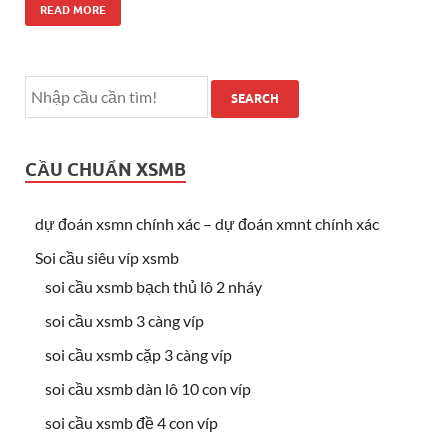
READ MORE
SEARCH
CẦU CHUẨN XSMB
dự đoán xsmn chính xác – dự đoán xmnt chính xác
Soi cầu siêu víp xsmb
soi cầu xsmb bạch thủ lô 2 nháy
soi cầu xsmb 3 càng víp
soi cầu xsmb cặp 3 càng víp
soi cầu xsmb dàn lô 10 con víp
soi cầu xsmb đề 4 con víp