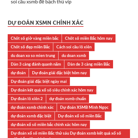
soi cầu xsmb đề bạch thủ víp
DỰ ĐOÁN XSMN CHÍNH XÁC
Chốt số giờ vàng miền bắc
Chốt số miền Bắc hôm nay
Chốt số đẹp miền Bắc
Cách soi cầu lô xiên
du doan xo so mien trung
du doan xsmb
Dàn 3 càng đánh quanh năm
Dàn de 3 càng miền Bắc
dự đoán
Dự đoán giải đặc biệt hôm nay
Dự đoán giải đặc biệt ngày mai
Dự đoán kết quả xổ số siêu chính xác hôm nay
Dự đoán lô xiên 2
dự đoán xsmb chuẩn
dự đoán xsmb chính xác
Dự đoán XSMB Minh Ngọc
dự đoán xsmb đặc biệt
Dự đoán xổ số miền Bắc
dự đoán xổ số miền bắc chính xác hôm nay
Dự đoán xổ số miền Bắc thứ sáu Dự đoán xsmb kết quả xổ số