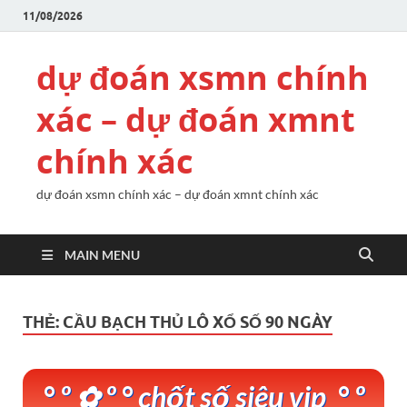
11/08/2026
dự đoán xsmn chính
xác – dự đoán xmnt
chính xác
dự đoán xsmn chính xác – dự đoán xmnt chính xác
MAIN MENU
THẺ:
CẦU BẠCH THỦ LÔ XỔ SỐ 90 NGÀY
° º ✿ º °
chốt số siêu vip
° º