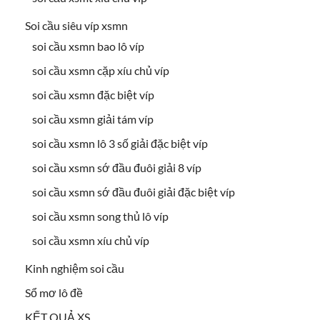
Soi cầu siêu víp xsmn
soi cầu xsmn bao lô víp
soi cầu xsmn cặp xíu chủ víp
soi cầu xsmn đặc biệt víp
soi cầu xsmn giải tám víp
soi cầu xsmn lô 3 số giải đặc biệt víp
soi cầu xsmn sớ đầu đuôi giải 8 víp
soi cầu xsmn sớ đầu đuôi giải đặc biệt víp
soi cầu xsmn song thủ lô víp
soi cầu xsmn xíu chủ víp
Kinh nghiệm soi cầu
Sổ mơ lô đề
KẾT QUẢ XS