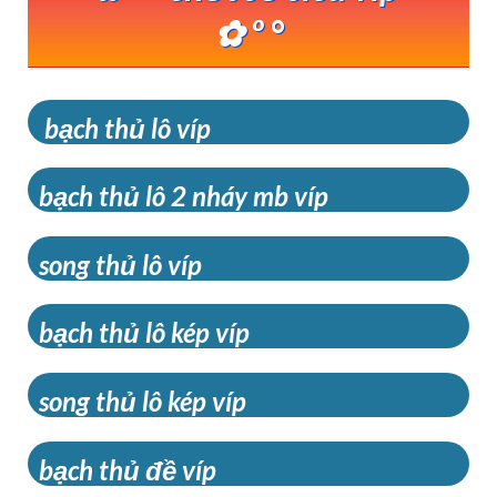
✿ º °
bạch thủ lô víp
bạch thủ lô 2 nháy mb víp
song thủ lô víp
bạch thủ lô kép víp
song thủ lô kép víp
bạch thủ đề víp