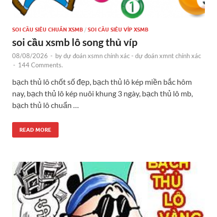
SOI CẦU SIÊU CHUẨN XSMB
/
SOI CẦU SIÊU VÍP XSMB
soi cầu xsmb lô song thủ víp
08/08/2026
-
by
dự đoán xsmn chính xác - dự đoán xmnt chính xác
-
144 Comments.
bạch thủ lô chốt số đẹp, bạch thủ lô kép miền bắc hôm
nay, bạch thủ lô kép nuôi khung 3 ngày, bạch thủ lô mb,
bạch thủ lô chuẩn …
READ MORE