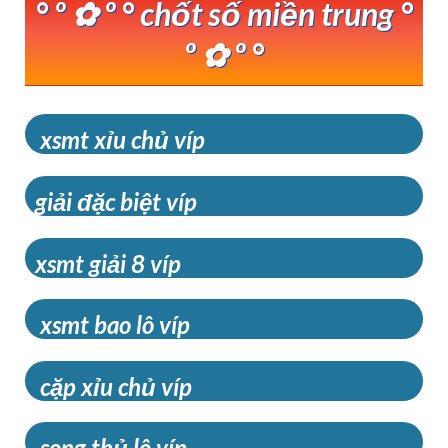
° º ✿ º ° chốt số miền trung
°
º ✿ º °
xsmt xỉu chủ víp
giải đặc biệt víp
xsmt giải 8 víp
xsmt bao lô víp
cặp xỉu chủ víp
song thủ lô víp