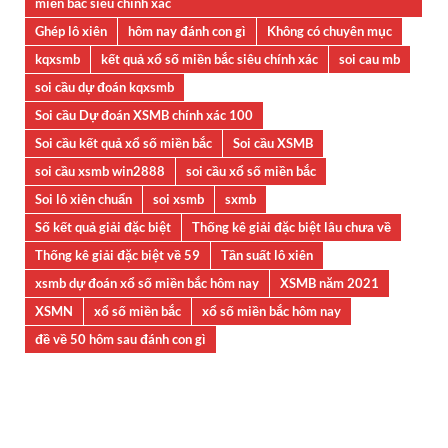
miền bắc siêu chính xác
Ghép lô xiên
hôm nay đánh con gì
Không có chuyên mục
kqxsmb
kết quả xổ số miền bắc siêu chính xác
soi cau mb
soi cầu dự đoán kqxsmb
Soi cầu Dự đoán XSMB chính xác 100
Soi cầu kết quả xổ số miền bắc
Soi cầu XSMB
soi cầu xsmb win2888
soi cầu xổ số miền bắc
Soi lô xiên chuẩn
soi xsmb
sxmb
Số kết quả giải đặc biệt
Thống kê giải đặc biệt lâu chưa về
Thống kê giải đặc biệt về 59
Tần suất lô xiên
xsmb dự đoán xổ số miền bắc hôm nay
XSMB năm 2021
XSMN
xổ số miền bắc
xổ số miền bắc hôm nay
đề về 50 hôm sau đánh con gì