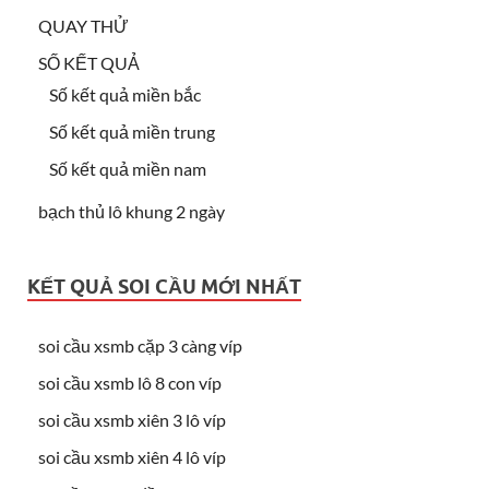
QUAY THỬ
SỐ KẾT QUẢ
Số kết quả miền bắc
Số kết quả miền trung
Số kết quả miền nam
bạch thủ lô khung 2 ngày
KẾT QUẢ SOI CẦU MỚI NHẤT
soi cầu xsmb cặp 3 càng víp
soi cầu xsmb lô 8 con víp
soi cầu xsmb xiên 3 lô víp
soi cầu xsmb xiên 4 lô víp