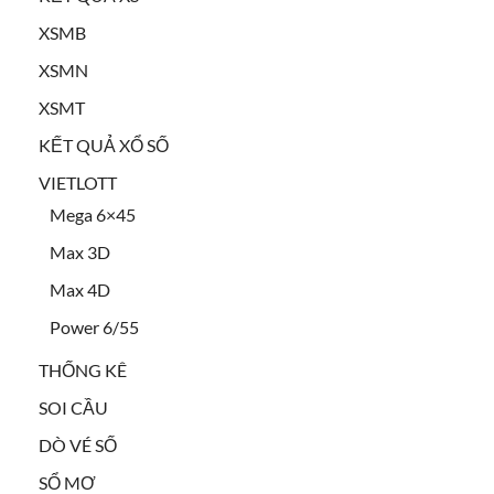
XSMB
XSMN
XSMT
KẾT QUẢ XỔ SỐ
VIETLOTT
Mega 6×45
Max 3D
Max 4D
Power 6/55
THỐNG KÊ
SOI CẦU
DÒ VÉ SỐ
SỔ MƠ