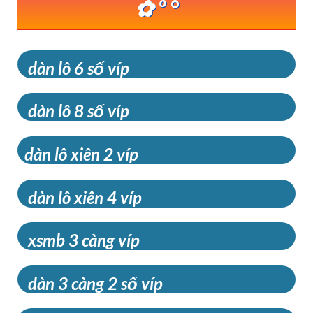
✿ º °
dàn lô 6 số víp
dàn lô 8 số víp
dàn lô xiên 2 víp
dàn lô xiên 4 víp
xsmb 3 càng víp
dàn 3 càng 2 số víp