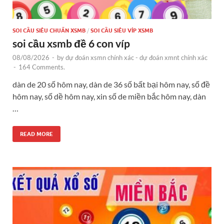
SOI CẦU SIÊU CHUẨN XSMB
/
SOI CẦU SIÊU VÍP XSMB
soi cầu xsmb đề 6 con víp
08/08/2026
-
by
dự đoán xsmn chính xác - dự đoán xmnt chính xác
-
164 Comments.
dàn de 20 số hôm nay, dàn de 36 số bất bại hôm nay, số đề
hôm nay, số dề hôm nay, xin số de miền bắc hôm nay, dàn
…
READ MORE