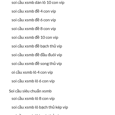
soi cầu xsmb dàn lô 10 con víp
soi cầu xsmb đề 4 con víp
soi cầu xsmb đề 6 con víp
soi cầu xsmb đề 8 con víp
soi cầu xsmb đề 10 con víp
soi cầu xsmb đề bạch thủ víp
soi cầu xsmb đề đầu đuôi víp
soi cầu xsmb đề song thủ víp
oi cầu xsmb lô 4 con víp
soi cầu xsmb lô 6 con víp
Soi cầu siêu chuẩn xsmb
soi cầu xsmb lô 8 con víp
soi cầu xsmb lô bạch thủ kép víp