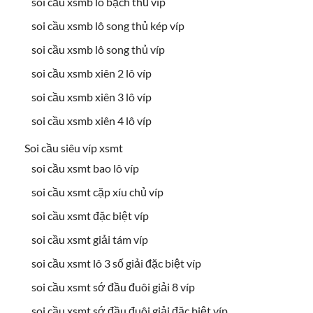
soi cầu xsmb lô bạch thủ víp
soi cầu xsmb lô song thủ kép víp
soi cầu xsmb lô song thủ víp
soi cầu xsmb xiên 2 lô víp
soi cầu xsmb xiên 3 lô víp
soi cầu xsmb xiên 4 lô víp
Soi cầu siêu víp xsmt
soi cầu xsmt bao lô víp
soi cầu xsmt cặp xíu chủ víp
soi cầu xsmt đặc biệt víp
soi cầu xsmt giải tám víp
soi cầu xsmt lô 3 số giải đặc biệt víp
soi cầu xsmt sớ đầu đuôi giải 8 víp
soi cầu xsmt sớ đầu đuôi giải đặc biệt víp