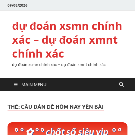
09/08/2026
dự đoán xsmn chính
xác – dự đoán xmnt
chính xác
dự đoán xsmn chính xác – dự đoán xmnt chính xác
MAIN MENU
THẺ:
CẦU DÀN ĐỀ HÔM NAY YÊN BÁI
° º ✿ º °
chốt số siêu vip
° º