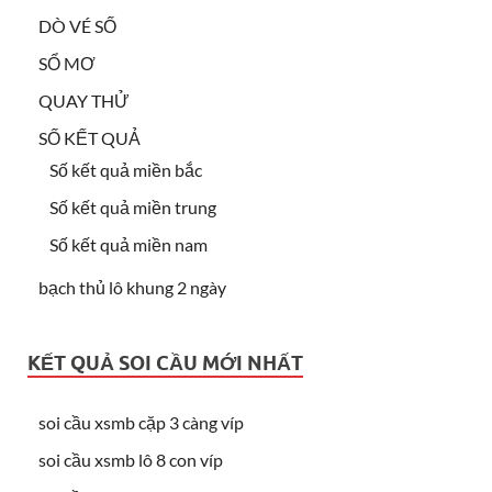
DÒ VÉ SỐ
SỔ MƠ
QUAY THỬ
SỐ KẾT QUẢ
Số kết quả miền bắc
Số kết quả miền trung
Số kết quả miền nam
bạch thủ lô khung 2 ngày
KẾT QUẢ SOI CẦU MỚI NHẤT
soi cầu xsmb cặp 3 càng víp
soi cầu xsmb lô 8 con víp