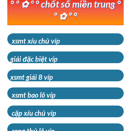
° º ✿ º ° chốt số miền trung
°
º ✿ º °
xsmt xỉu chủ víp
giải đặc biệt víp
xsmt giải 8 víp
xsmt bao lô víp
cặp xỉu chủ víp
song thủ lô víp