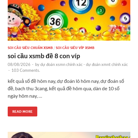
SOI CẦU SIÊU CHUẨN XSMB
/
SOI CẦU SIÊU VÍP XSMB
soi cầu xsmb đề 8 con víp
08/08/2026
-
by
dự đoán xsmn chính xác - dự đoán xmnt chính xác
-
103 Comments.
kết quả số đề hôm nay, dự đoán lô hôm nay, dự đoán số
đề, bach thu 3cang, kết quả đề hôm qua, dàn de 10 số
ngày hôm nay, …
READ MORE