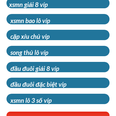
xsmn giải 8 víp
xsmn bao lô víp
cặp xỉu chủ víp
song thủ lô víp
đầu đuôi giải 8 víp
đầu đuôi đặc biệt víp
xsmn lô 3 số víp