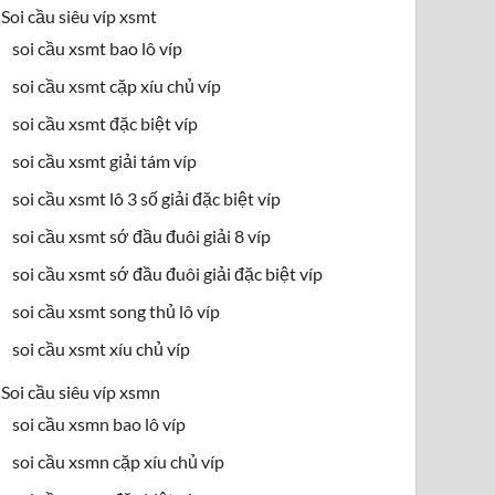
Soi cầu siêu víp xsmt
soi cầu xsmt bao lô víp
soi cầu xsmt cặp xíu chủ víp
soi cầu xsmt đặc biệt víp
soi cầu xsmt giải tám víp
soi cầu xsmt lô 3 số giải đặc biệt víp
soi cầu xsmt sớ đầu đuôi giải 8 víp
soi cầu xsmt sớ đầu đuôi giải đặc biệt víp
soi cầu xsmt song thủ lô víp
soi cầu xsmt xíu chủ víp
Soi cầu siêu víp xsmn
soi cầu xsmn bao lô víp
soi cầu xsmn cặp xíu chủ víp