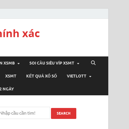
hính xác
ẨN XSMB
SOI CẦU SIÊU VÍP XSMT
XSMT
KẾT QUẢ XỔ SỐ
VIETLOTT
2 NGÀY
SEARCH