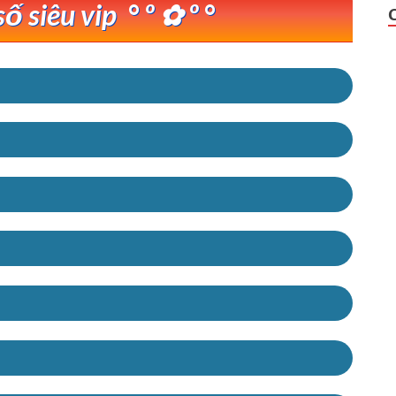
số siêu vip
° º ✿ º °