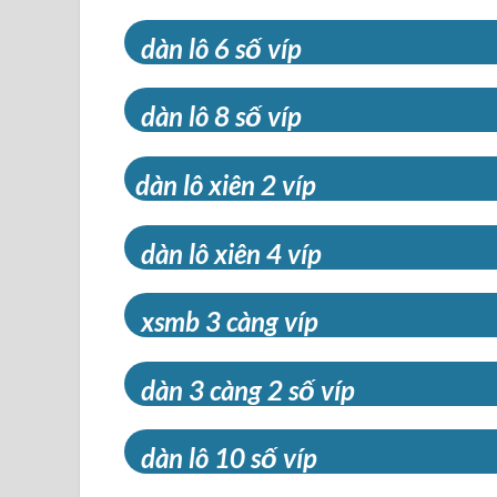
dàn lô 6 số víp
dàn lô 8 số víp
dàn lô xiên 2 víp
dàn lô xiên 4 víp
xsmb 3 càng víp
dàn 3 càng 2 số víp
dàn lô 10 số víp