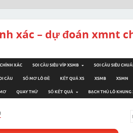
nh xác – dự đoán xmnt c
CHÍNH XÁC
SOI CẦU SIÊU VÍP XSMB
SOI CẦU SIÊU CHU
OI CẦU
SỔ MƠ LÔ ĐỀ
KẾT QUẢ XS
XSMB
XSMN
 MƠ
QUAY THỬ
SỐ KẾT QUẢ
BẠCH THỦ LÔ KHUNG 
U