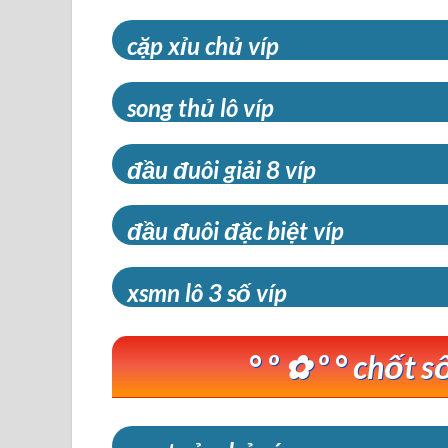
cặp xỉu chủ víp
song thủ lô víp
đầu đuôi giải 8 víp
đầu đuôi đặc biệt víp
xsmn lô 3 số víp
° º ✿ º ° chốt 