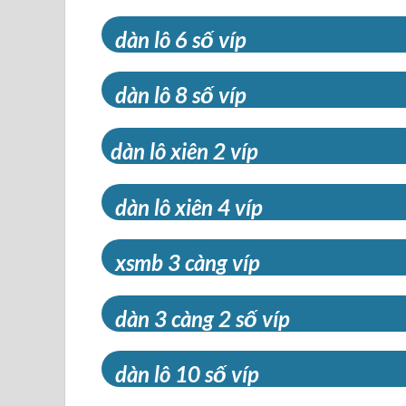
dàn lô 6 số víp
dàn lô 8 số víp
dàn lô xiên 2 víp
dàn lô xiên 4 víp
xsmb 3 càng víp
dàn 3 càng 2 số víp
dàn lô 10 số víp