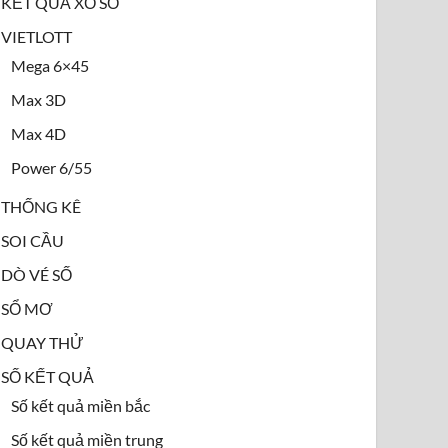
KẾT QUẢ XỔ SỐ
VIETLOTT
Mega 6×45
Max 3D
Max 4D
Power 6/55
THỐNG KÊ
SOI CẦU
DÒ VÉ SỐ
SỔ MƠ
QUAY THỬ
SỐ KẾT QUẢ
Số kết quả miền bắc
Số kết quả miền trung