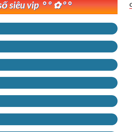
số siêu vip
° º ✿ º °