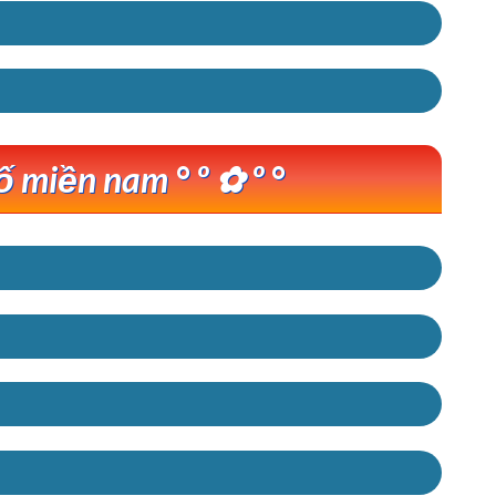
 số miền nam
° º ✿ º °