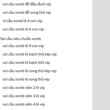
soi cầu xsmb đề đầu đuôi víp
soi cầu xsmb đề song thủ víp
oi cầu xsmb lô 4 con víp
soi cầu xsmb lô 6 con víp
Soi cầu siêu chuẩn xsmb
soi cầu xsmb lô 8 con víp
soi cầu xsmb lô bạch thủ kép víp
soi cầu xsmb lô bạch thủ víp
soi cầu xsmb lô song thủ kép víp
soi cầu xsmb lô song thủ víp
soi cầu xsmb xiên 2 lô víp
soi cầu xsmb xiên 3 lô víp
soi cầu xsmb xiên 4 lô víp