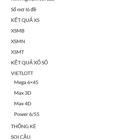
Sổ mơ lô đề
KẾT QUẢ XS
XSMB
XSMN
XSMT
KẾT QUẢ XỔ SỐ
VIETLOTT
Mega 6×45
Max 3D
Max 4D
Power 6/55
THỐNG KÊ
SOI CẦU