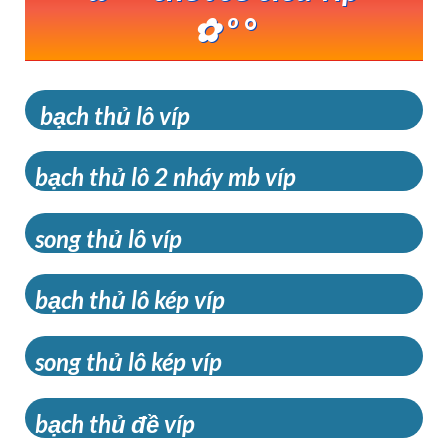
✿ º °
bạch thủ lô víp
bạch thủ lô 2 nháy mb víp
song thủ lô víp
bạch thủ lô kép víp
song thủ lô kép víp
bạch thủ đề víp