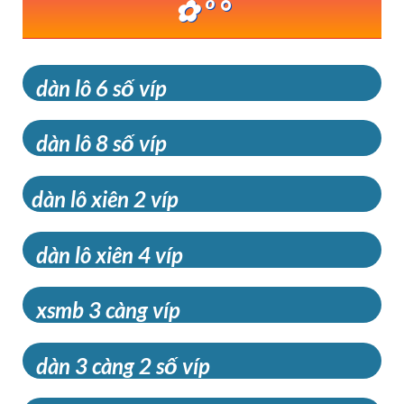
✿ º °
dàn lô 6 số víp
dàn lô 8 số víp
dàn lô xiên 2 víp
dàn lô xiên 4 víp
xsmb 3 càng víp
dàn 3 càng 2 số víp