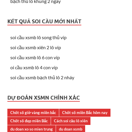
bạch thủ lô khung 2 ngày
KẾT QUẢ SOI CẦU MỚI NHẤT
soi cầu xsmb lô song thủ víp
soi cầu xsmb xiên 2 lô víp
soi cầu xsmb lô 6 con víp
oi cầu xsmb lô 4 con víp
soi cầu xsmb bạch thủ lô 2 nháy
DỰ ĐOÁN XSMN CHÍNH XÁC
Chốt số giờ vàng miền bắc
Chốt số miền Bắc hôm nay
Chốt số đẹp miền Bắc
Cách soi cầu lô xiên
du doan xo so mien trung
du doan xsmb