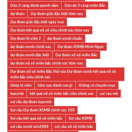
Dàn 3 càng đánh quanh năm
Dàn de 3 càng miền Bắc
dự đoán
Dự đoán giải đặc biệt hôm nay
Dự đoán giải đặc biệt ngày mai
Dự đoán kết quả xổ số siêu chính xác hôm nay
Dự đoán lô xiên 2
dự đoán xsmb chuẩn
dự đoán xsmb chính xác
Dự đoán XSMB Minh Ngọc
dự đoán xsmb đặc biệt
Dự đoán xổ số miền Bắc
dự đoán xổ số miền bắc chính xác hôm nay
Dự đoán xổ số miền Bắc thứ sáu Dự đoán xsmb kết quả xổ số
miền bắc siêu chính xác
Ghép lô xiên
hôm nay đánh con gì
Không có chuyên mục
kqxsmb
kết quả xổ số miền bắc siêu chính xác
soi cau mb
soi cầu dự đoán kqxsmb
Soi cầu Dự đoán XSMB chính xác 100
Soi cầu kết quả xổ số miền bắc
Soi cầu XSMB
soi cầu xsmb win2888
soi cầu xổ số miền bắc