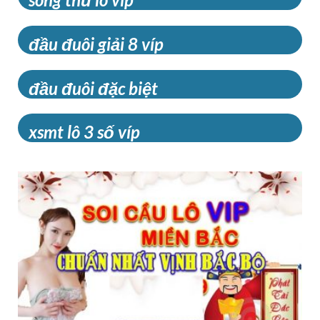
đầu đuôi giải 8 víp
đầu đuôi đặc biệt
xsmt lô 3 số víp