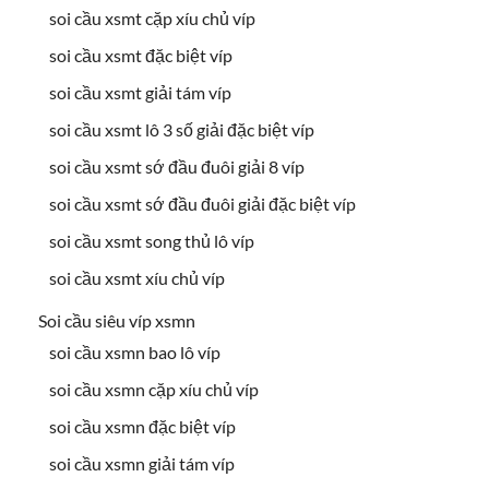
soi cầu xsmt cặp xíu chủ víp
soi cầu xsmt đặc biệt víp
soi cầu xsmt giải tám víp
soi cầu xsmt lô 3 số giải đặc biệt víp
soi cầu xsmt sớ đầu đuôi giải 8 víp
soi cầu xsmt sớ đầu đuôi giải đặc biệt víp
soi cầu xsmt song thủ lô víp
soi cầu xsmt xíu chủ víp
Soi cầu siêu víp xsmn
soi cầu xsmn bao lô víp
soi cầu xsmn cặp xíu chủ víp
soi cầu xsmn đặc biệt víp
soi cầu xsmn giải tám víp