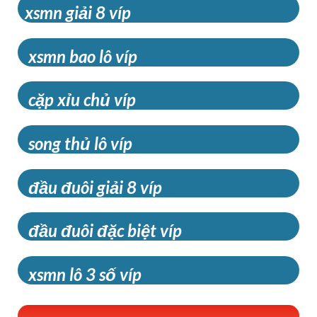
xsmn giải 8 víp
xsmn bao lô víp
cặp xỉu chủ víp
song thủ lô víp
đầu đuôi giải 8 víp
đầu đuôi đặc biệt víp
xsmn lô 3 số víp