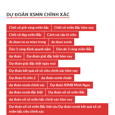
DỰ ĐOÁN XSMN CHÍNH XÁC
Chốt số giờ vàng miền bắc
Chốt số miền Bắc hôm nay
Chốt số đẹp miền Bắc
Cách soi cầu lô xiên
du doan xo so mien trung
du doan xsmb
Dàn 3 càng đánh quanh năm
Dàn de 3 càng miền Bắc
dự đoán
Dự đoán giải đặc biệt hôm nay
Dự đoán giải đặc biệt ngày mai
Dự đoán kết quả xổ số siêu chính xác hôm nay
Dự đoán lô xiên 2
dự đoán xsmb chuẩn
dự đoán xsmb chính xác
Dự đoán XSMB Minh Ngọc
dự đoán xsmb đặc biệt
Dự đoán xổ số miền Bắc
dự đoán xổ số miền bắc chính xác hôm nay
Dự đoán xổ số miền Bắc thứ sáu Dự đoán xsmb kết quả xổ số
miền bắc siêu chính xác