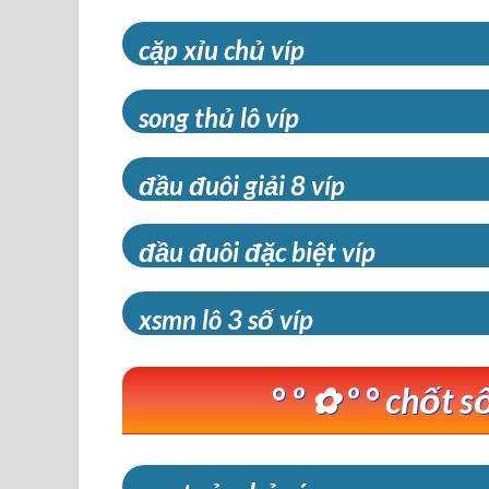
cặp xỉu chủ víp
song thủ lô víp
đầu đuôi giải 8 víp
đầu đuôi đặc biệt víp
xsmn lô 3 số víp
° º ✿ º ° chốt 