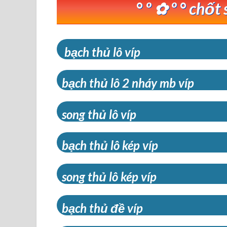
° º ✿ º °
chốt 
bạch thủ lô víp
bạch thủ lô 2 nháy mb víp
song thủ lô víp
bạch thủ lô kép víp
song thủ lô kép víp
bạch thủ đề víp