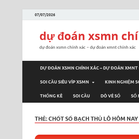
07/07/2026
dự đoán xsmn chí
dự đoán xsmn chính xác – dự đoán xmnt chính xác
DỰ ĐOÁN XSMN CHÍNH XÁC – DỰ ĐOÁN XMNT 
SOI CẦU SIÊU VÍP XSMN
KINH NGHIỆM S
THỐNG KÊ
SOI CẦU
DÒ VÉ SỐ
SỔ
THẺ:
CHỐT SỐ BẠCH THỦ LÔ HÔM NAY