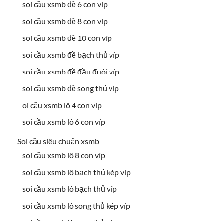
soi cầu xsmb đề 6 con víp
soi cầu xsmb đề 8 con víp
soi cầu xsmb đề 10 con víp
soi cầu xsmb đề bạch thủ víp
soi cầu xsmb đề đầu đuôi víp
soi cầu xsmb đề song thủ víp
oi cầu xsmb lô 4 con víp
soi cầu xsmb lô 6 con víp
Soi cầu siêu chuẩn xsmb
soi cầu xsmb lô 8 con víp
soi cầu xsmb lô bạch thủ kép víp
soi cầu xsmb lô bạch thủ víp
soi cầu xsmb lô song thủ kép víp