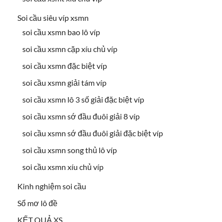
Soi cầu siêu víp xsmn
soi cầu xsmn bao lô víp
soi cầu xsmn cặp xíu chủ víp
soi cầu xsmn đặc biệt víp
soi cầu xsmn giải tám víp
soi cầu xsmn lô 3 số giải đặc biệt víp
soi cầu xsmn sớ đầu đuôi giải 8 víp
soi cầu xsmn sớ đầu đuôi giải đặc biệt víp
soi cầu xsmn song thủ lô víp
soi cầu xsmn xíu chủ víp
Kinh nghiệm soi cầu
Sổ mơ lô đề
KẾT QUẢ XS