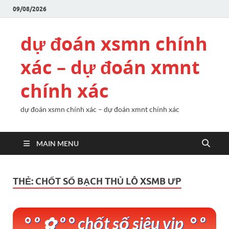
09/08/2026
dự đoán xsmn chính
xác – dự đoán xmnt
chính xác
dự đoán xsmn chính xác – dự đoán xmnt chính xác
MAIN MENU
THẺ:
CHỐT SỐ BẠCH THỦ LÔ XSMB ƯP
° º ✿ º °
chốt số siêu vip
° º