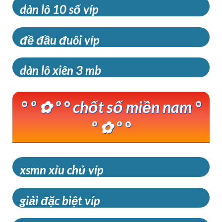
dàn lô 10 số víp
đề đầu đuôi víp
dàn lô xiên 3 mb
° º ✿ º ° chốt số miền nam
°
º ✿ º °
xsmn xỉu chủ víp
giải đặc biệt víp