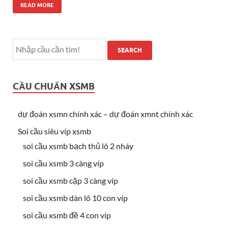
READ MORE
SEARCH
CẦU CHUẨN XSMB
dự đoán xsmn chính xác – dự đoán xmnt chính xác
Soi cầu siêu víp xsmb
soi cầu xsmb bạch thủ lô 2 nháy
soi cầu xsmb 3 càng víp
soi cầu xsmb cặp 3 càng víp
soi cầu xsmb dàn lô 10 con víp
soi cầu xsmb đề 4 con víp