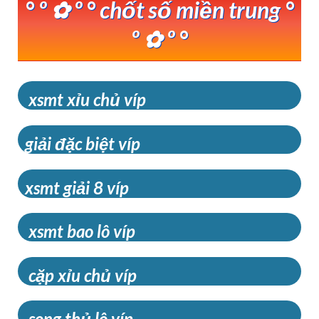
° º ✿ º ° chốt số miền trung
°
º ✿ º °
xsmt xỉu chủ víp
giải đặc biệt víp
xsmt giải 8 víp
xsmt bao lô víp
cặp xỉu chủ víp
song thủ lô víp