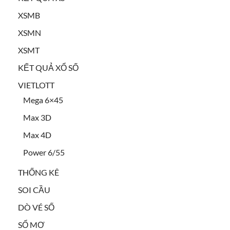
XSMB
XSMN
XSMT
KẾT QUẢ XỔ SỐ
VIETLOTT
Mega 6×45
Max 3D
Max 4D
Power 6/55
THỐNG KÊ
SOI CẦU
DÒ VÉ SỐ
SỔ MƠ