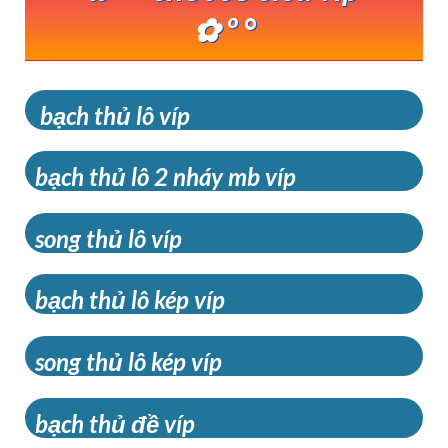
✿ º °
bạch thủ lô víp
bạch thủ lô 2 nháy mb víp
song thủ lô víp
bạch thủ lô kép víp
song thủ lô kép víp
bạch thủ đề víp