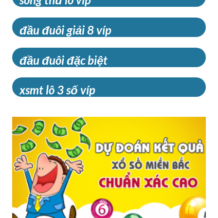
đầu đuôi giải 8 víp
đầu đuôi đặc biệt
xsmt lô 3 số víp