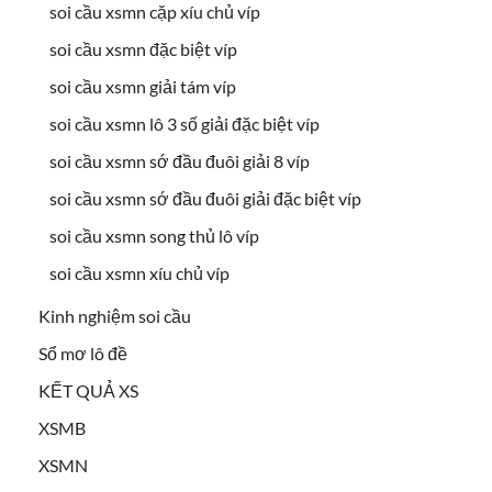
soi cầu xsmn cặp xíu chủ víp
soi cầu xsmn đặc biệt víp
soi cầu xsmn giải tám víp
soi cầu xsmn lô 3 số giải đặc biệt víp
soi cầu xsmn sớ đầu đuôi giải 8 víp
soi cầu xsmn sớ đầu đuôi giải đặc biệt víp
soi cầu xsmn song thủ lô víp
soi cầu xsmn xíu chủ víp
Kinh nghiệm soi cầu
Sổ mơ lô đề
KẾT QUẢ XS
XSMB
XSMN