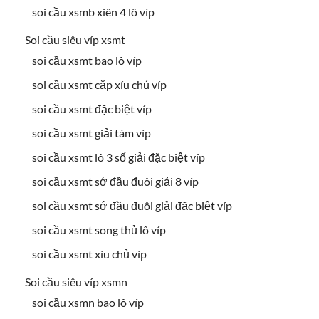
soi cầu xsmb xiên 4 lô víp
Soi cầu siêu víp xsmt
soi cầu xsmt bao lô víp
soi cầu xsmt cặp xíu chủ víp
soi cầu xsmt đặc biệt víp
soi cầu xsmt giải tám víp
soi cầu xsmt lô 3 số giải đặc biệt víp
soi cầu xsmt sớ đầu đuôi giải 8 víp
soi cầu xsmt sớ đầu đuôi giải đặc biệt víp
soi cầu xsmt song thủ lô víp
soi cầu xsmt xíu chủ víp
Soi cầu siêu víp xsmn
soi cầu xsmn bao lô víp