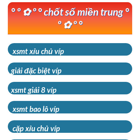
° º ✿ º ° chốt số miền trung
°
º ✿ º °
xsmt xỉu chủ víp
giải đặc biệt víp
xsmt giải 8 víp
xsmt bao lô víp
cặp xỉu chủ víp