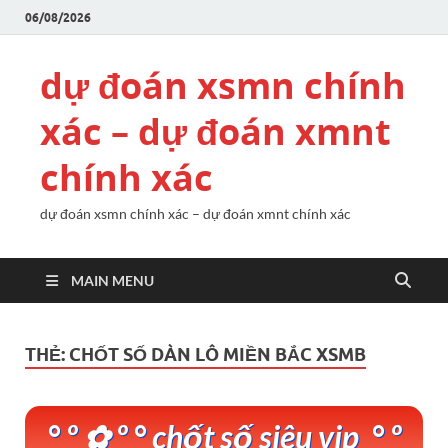
06/08/2026
dự đoán xsmn chính
xác – dự đoán xmnt
chính xác
dự đoán xsmn chính xác – dự đoán xmnt chính xác
MAIN MENU
THẺ:
CHỐT SỐ DÀN LÔ MIỀN BẮC XSMB
° º ✿ º °
chốt số siêu vip
° º