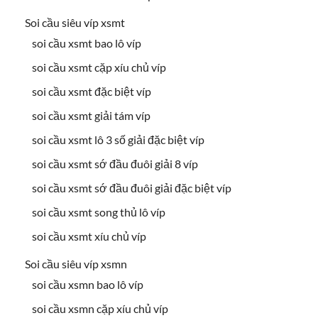
Soi cầu siêu víp xsmt
soi cầu xsmt bao lô víp
soi cầu xsmt cặp xíu chủ víp
soi cầu xsmt đặc biệt víp
soi cầu xsmt giải tám víp
soi cầu xsmt lô 3 số giải đặc biệt víp
soi cầu xsmt sớ đầu đuôi giải 8 víp
soi cầu xsmt sớ đầu đuôi giải đặc biệt víp
soi cầu xsmt song thủ lô víp
soi cầu xsmt xíu chủ víp
Soi cầu siêu víp xsmn
soi cầu xsmn bao lô víp
soi cầu xsmn cặp xíu chủ víp