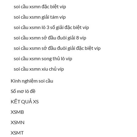
soi cầu xsmn đặc biệt víp
soi cầu xsmn giải tám víp
soi cầu xsmn lô 3 số giải đặc biệt víp
soi cầu xsmn sớ đầu đuôi giải 8 víp
soi cầu xsmn sớ đầu đuôi giải đặc biệt víp
soi cầu xsmn song thủ lô víp
soi cầu xsmn xíu chủ víp
Kinh nghiệm soi cầu
Sổ mơ lô đề
KẾT QUẢ XS
XSMB
XSMN
XSMT