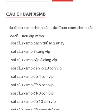
CẦU CHUẨN XSMB
dự đoán xsmn chính xác – dự đoán xmnt chính xác
Soi cầu siêu víp xsmb
soi cầu xsmb bạch thủ lô 2 nháy
soi cầu xsmb 3 càng víp
soi cầu xsmb cặp 3 càng víp
soi cầu xsmb dàn lô 10 con víp
soi cầu xsmb đề 4 con víp
soi cầu xsmb đề 6 con víp
soi cầu xsmb đề 8 con víp
soi cầu xsmb đề 10 con víp
soi cầu xsmb đề bạch thủ víp