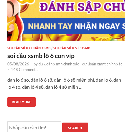
SOI CẦU SIÊU CHUẨN XSMB
/
SOI CẦU SIÊU VÍP XSMB
soi cầu xsmb lô 6 con víp
05/08/2026
-
by
dự đoán xsmn chính xác - dự đoán xmnt chính xác
-
148 Comments.
dan lo 6 so, dàn lô 6 số, dàn lô 6 số miền phí, dan lo 6, dan
lo 4 so, dàn lô 4 số, dàn lô 4 số miền …
READ MORE
SEARCH