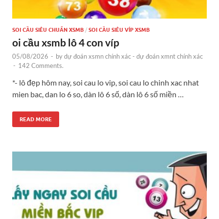
SOI CẦU SIÊU CHUẨN XSMB
/
SOI CẦU SIÊU VÍP XSMB
oi cầu xsmb lô 4 con víp
05/08/2026
-
by
dự đoán xsmn chính xác - dự đoán xmnt chính xác
-
142 Comments.
*- lô đẹp hôm nay, soi cau lo vip, soi cau lo chinh xac nhat
mien bac, dan lo 6 so, dàn lô 6 số, dàn lô 6 số miền …
READ MORE