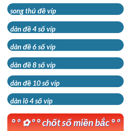
song thủ đề víp
dàn đề 4 số víp
dàn đề 6 số víp
dàn đề 8 số víp
dàn đề 10 số víp
dàn lô 4 số víp
° º ✿ º ° chốt số miền bắc
° º