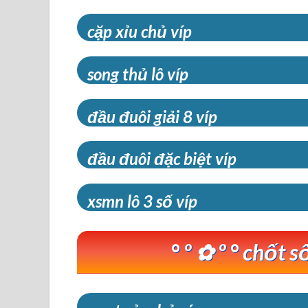
cặp xỉu chủ víp
song thủ lô víp
đầu đuôi giải 8 víp
đầu đuôi đặc biệt víp
xsmn lô 3 số víp
° º ✿ º ° chốt 