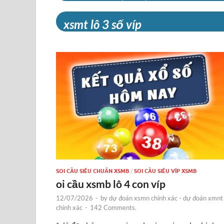
xsmt lô 3 số víp
SOI CẦU SIÊU CHUẨN XSMB
/
SOI CẦU SIÊU VÍP XSMB
oi cầu xsmb lô 4 con víp
12/07/2026
-
by
dự đoán xsmn chính xác - dự đoán xmnt
chính xác
-
142 Comments.