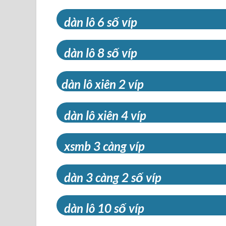
dàn lô 6 số víp
dàn lô 8 số víp
dàn lô xiên 2 víp
dàn lô xiên 4 víp
xsmb 3 càng víp
dàn 3 càng 2 số víp
dàn lô 10 số víp