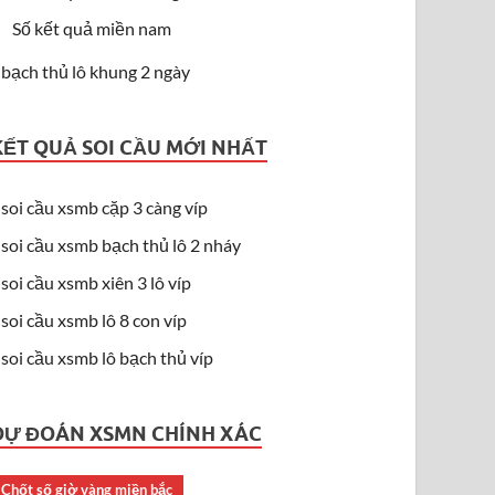
Số kết quả miền nam
bạch thủ lô khung 2 ngày
KẾT QUẢ SOI CẦU MỚI NHẤT
soi cầu xsmb cặp 3 càng víp
soi cầu xsmb bạch thủ lô 2 nháy
soi cầu xsmb xiên 3 lô víp
soi cầu xsmb lô 8 con víp
soi cầu xsmb lô bạch thủ víp
DỰ ĐOÁN XSMN CHÍNH XÁC
Chốt số giờ vàng miền bắc