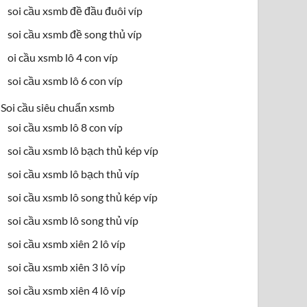
soi cầu xsmb đề đầu đuôi víp
soi cầu xsmb đề song thủ víp
oi cầu xsmb lô 4 con víp
soi cầu xsmb lô 6 con víp
Soi cầu siêu chuẩn xsmb
soi cầu xsmb lô 8 con víp
soi cầu xsmb lô bạch thủ kép víp
soi cầu xsmb lô bạch thủ víp
soi cầu xsmb lô song thủ kép víp
soi cầu xsmb lô song thủ víp
soi cầu xsmb xiên 2 lô víp
soi cầu xsmb xiên 3 lô víp
soi cầu xsmb xiên 4 lô víp