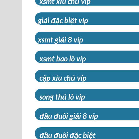
xsmt xỉu chủ víp
giải đặc biệt víp
xsmt giải 8 víp
xsmt bao lô víp
cặp xỉu chủ víp
song thủ lô víp
đầu đuôi giải 8 víp
đầu đuôi đặc biệt