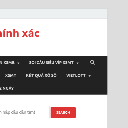
hính xác
ẨN XSMB
SOI CẦU SIÊU VÍP XSMT
XSMT
KẾT QUẢ XỔ SỐ
VIETLOTT
2 NGÀY
SEARCH