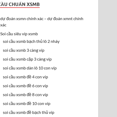
CẦU CHUẨN XSMB
dự đoán xsmn chính xác – dự đoán xmnt chính
xác
Soi cầu siêu víp xsmb
soi cầu xsmb bạch thủ lô 2 nháy
soi cầu xsmb 3 càng víp
soi cầu xsmb cặp 3 càng víp
soi cầu xsmb dàn lô 10 con víp
soi cầu xsmb đề 4 con víp
soi cầu xsmb đề 6 con víp
soi cầu xsmb đề 8 con víp
soi cầu xsmb đề 10 con víp
soi cầu xsmb đề bạch thủ víp