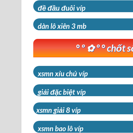
đề đầu đuôi víp
dàn lô xiên 3 mb
° º ✿ º ° chốt
xsmn xỉu chủ víp
giải đặc biệt víp
xsmn giải 8 víp
xsmn bao lô víp