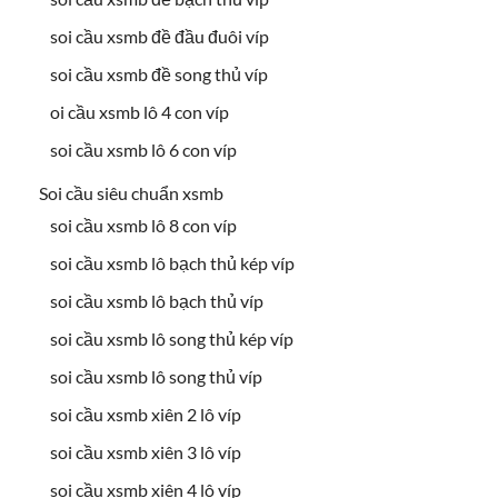
soi cầu xsmb đề đầu đuôi víp
soi cầu xsmb đề song thủ víp
oi cầu xsmb lô 4 con víp
soi cầu xsmb lô 6 con víp
Soi cầu siêu chuẩn xsmb
soi cầu xsmb lô 8 con víp
soi cầu xsmb lô bạch thủ kép víp
soi cầu xsmb lô bạch thủ víp
soi cầu xsmb lô song thủ kép víp
soi cầu xsmb lô song thủ víp
soi cầu xsmb xiên 2 lô víp
soi cầu xsmb xiên 3 lô víp
soi cầu xsmb xiên 4 lô víp