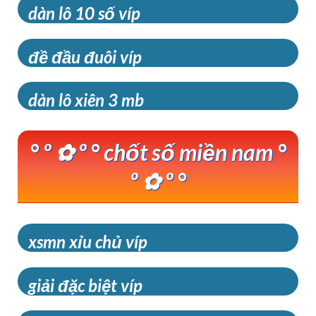
dàn lô 10 số víp
đề đầu đuôi víp
dàn lô xiên 3 mb
° º ✿ º ° chốt số miền nam
°
º ✿ º °
xsmn xỉu chủ víp
giải đặc biệt víp