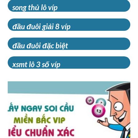
song thủ lô víp
đầu đuôi giải 8 víp
đầu đuôi đặc biệt
xsmt lô 3 số víp