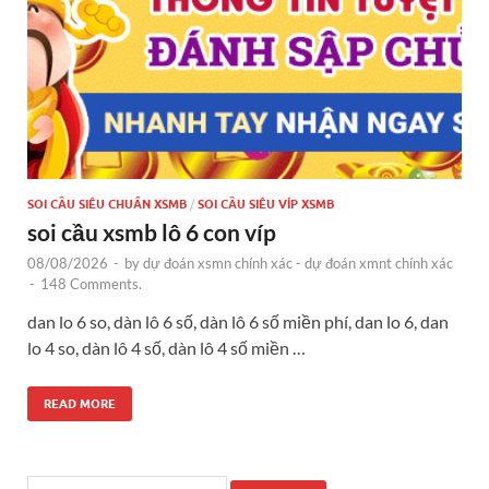
SOI CẦU SIÊU CHUẨN XSMB
/
SOI CẦU SIÊU VÍP XSMB
soi cầu xsmb lô 6 con víp
08/08/2026
-
by
dự đoán xsmn chính xác - dự đoán xmnt chính xác
-
148 Comments.
dan lo 6 so, dàn lô 6 số, dàn lô 6 số miền phí, dan lo 6, dan
lo 4 so, dàn lô 4 số, dàn lô 4 số miền …
READ MORE