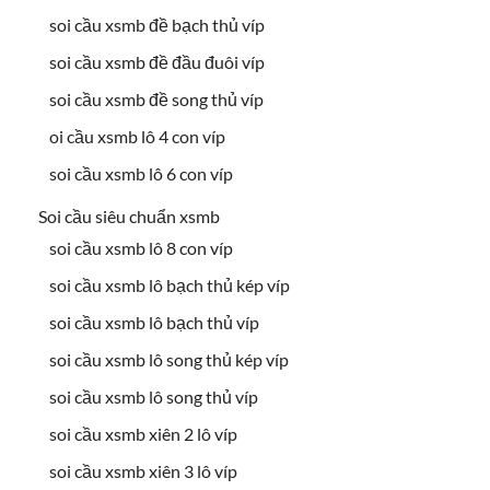
soi cầu xsmb đề bạch thủ víp
soi cầu xsmb đề đầu đuôi víp
soi cầu xsmb đề song thủ víp
oi cầu xsmb lô 4 con víp
soi cầu xsmb lô 6 con víp
Soi cầu siêu chuẩn xsmb
soi cầu xsmb lô 8 con víp
soi cầu xsmb lô bạch thủ kép víp
soi cầu xsmb lô bạch thủ víp
soi cầu xsmb lô song thủ kép víp
soi cầu xsmb lô song thủ víp
soi cầu xsmb xiên 2 lô víp
soi cầu xsmb xiên 3 lô víp