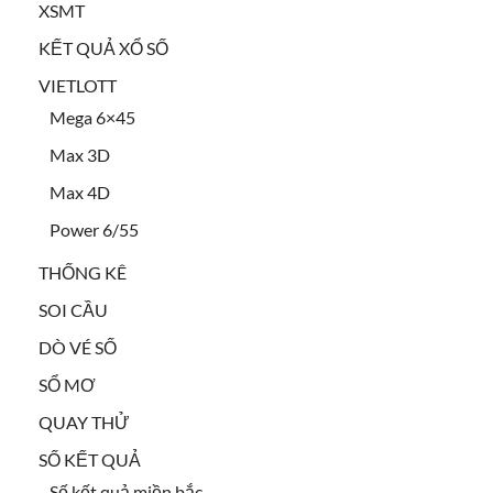
XSMT
KẾT QUẢ XỔ SỐ
VIETLOTT
Mega 6×45
Max 3D
Max 4D
Power 6/55
THỐNG KÊ
SOI CẦU
DÒ VÉ SỐ
SỔ MƠ
QUAY THỬ
SỐ KẾT QUẢ
Số kết quả miền bắc