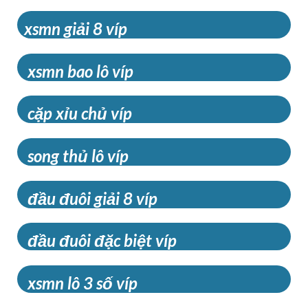
xsmn giải 8 víp
xsmn bao lô víp
cặp xỉu chủ víp
song thủ lô víp
đầu đuôi giải 8 víp
đầu đuôi đặc biệt víp
xsmn lô 3 số víp