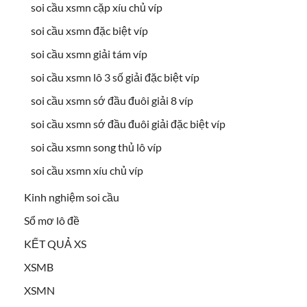
soi cầu xsmn cặp xíu chủ víp
soi cầu xsmn đặc biệt víp
soi cầu xsmn giải tám víp
soi cầu xsmn lô 3 số giải đặc biệt víp
soi cầu xsmn sớ đầu đuôi giải 8 víp
soi cầu xsmn sớ đầu đuôi giải đặc biệt víp
soi cầu xsmn song thủ lô víp
soi cầu xsmn xíu chủ víp
Kinh nghiệm soi cầu
Sổ mơ lô đề
KẾT QUẢ XS
XSMB
XSMN