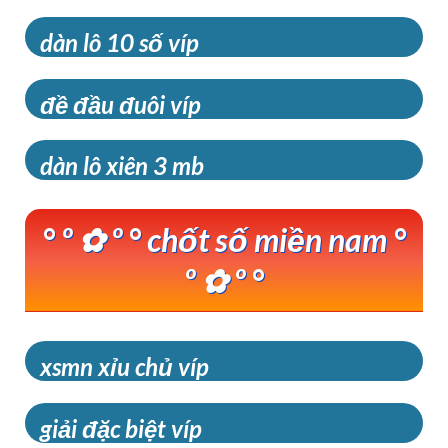
dàn lô 10 số víp
đề đầu đuôi víp
dàn lô xiên 3 mb
° º ✿ º ° chốt số miền nam
°
º ✿ º °
xsmn xỉu chủ víp
giải đặc biệt víp