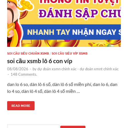
SOI CẦU SIÊU CHUẨN XSMB
/
SOI CẦU SIÊU VÍP XSMB
soi cầu xsmb lô 6 con víp
08/08/2026
-
by
dự đoán xsmn chính xác - dự đoán xmnt chính xác
-
148 Comments.
dan lo 6 so, dàn lô 6 số, dàn lô 6 số miền phí, dan lo 6, dan
lo 4 so, dàn lô 4 số, dàn lô 4 số miền …
READ MORE