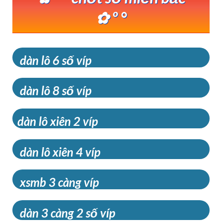
✿ º °
dàn lô 6 số víp
dàn lô 8 số víp
dàn lô xiên 2 víp
dàn lô xiên 4 víp
xsmb 3 càng víp
dàn 3 càng 2 số víp