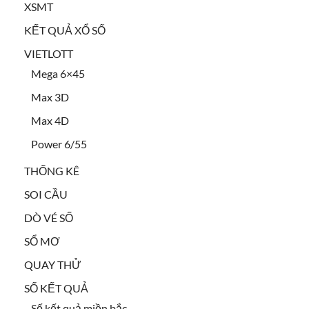
XSMT
KẾT QUẢ XỔ SỐ
VIETLOTT
Mega 6×45
Max 3D
Max 4D
Power 6/55
THỐNG KÊ
SOI CẦU
DÒ VÉ SỐ
SỔ MƠ
QUAY THỬ
SỐ KẾT QUẢ
Số kết quả miền bắc