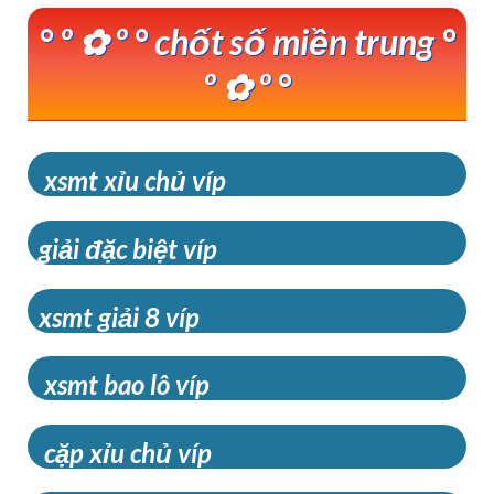
° º ✿ º ° chốt số miền trung
°
º ✿ º °
xsmt xỉu chủ víp
giải đặc biệt víp
xsmt giải 8 víp
xsmt bao lô víp
cặp xỉu chủ víp