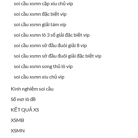
soi cầu xsmn cặp xíu chủ víp
soi cầu xsmn đặc biệt víp
soi cầu xsmn giải tám víp
soi cầu xsmn lô 3 số giải đặc biệt víp
soi cầu xsmn sớ đầu đuôi giải 8 víp
soi cầu xsmn sớ đầu đuôi giải đặc biệt víp
soi cầu xsmn song thủ lô víp
soi cầu xsmn xíu chủ víp
Kinh nghiệm soi cầu
Sổ mơ lô đề
KẾT QUẢ XS
XSMB
XSMN