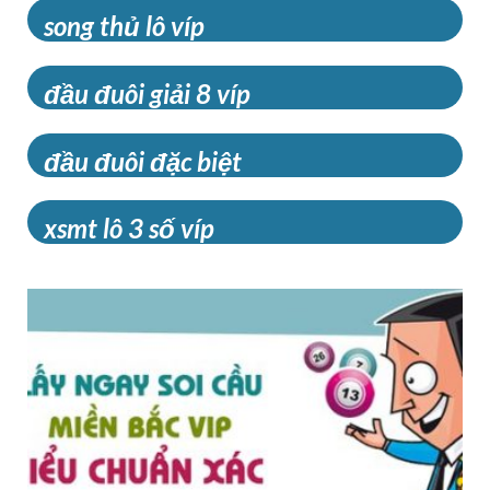
song thủ lô víp
đầu đuôi giải 8 víp
đầu đuôi đặc biệt
xsmt lô 3 số víp