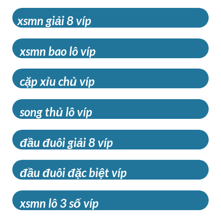
xsmn giải 8 víp
xsmn bao lô víp
cặp xỉu chủ víp
song thủ lô víp
đầu đuôi giải 8 víp
đầu đuôi đặc biệt víp
xsmn lô 3 số víp