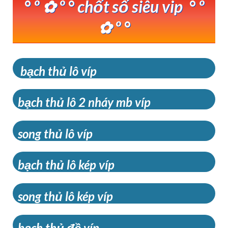
° º ✿ º °
chốt số siêu vip
° º
✿ º °
bạch thủ lô víp
bạch thủ lô 2 nháy mb víp
song thủ lô víp
bạch thủ lô kép víp
song thủ lô kép víp
bạch thủ đề víp