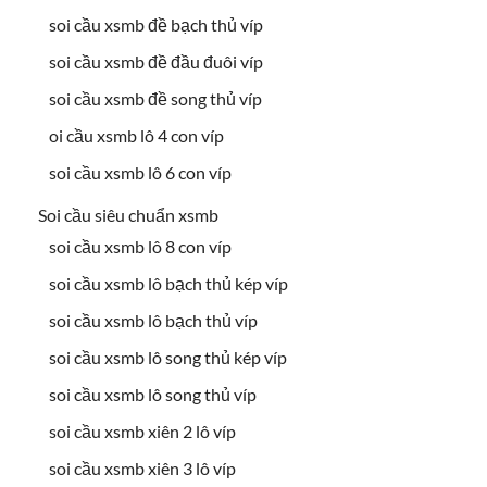
soi cầu xsmb đề bạch thủ víp
soi cầu xsmb đề đầu đuôi víp
soi cầu xsmb đề song thủ víp
oi cầu xsmb lô 4 con víp
soi cầu xsmb lô 6 con víp
Soi cầu siêu chuẩn xsmb
soi cầu xsmb lô 8 con víp
soi cầu xsmb lô bạch thủ kép víp
soi cầu xsmb lô bạch thủ víp
soi cầu xsmb lô song thủ kép víp
soi cầu xsmb lô song thủ víp
soi cầu xsmb xiên 2 lô víp
soi cầu xsmb xiên 3 lô víp