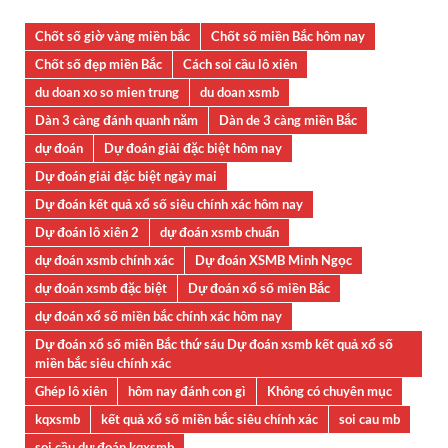
Chốt số giờ vàng miền bắc
Chốt số miền Bắc hôm nay
Chốt số đẹp miền Bắc
Cách soi cầu lô xiên
du doan xo so mien trung
du doan xsmb
Dàn 3 càng đánh quanh năm
Dàn de 3 càng miền Bắc
dự đoán
Dự đoán giải đặc biệt hôm nay
Dự đoán giải đặc biệt ngày mai
Dự đoán kết quả xổ số siêu chính xác hôm nay
Dự đoán lô xiên 2
dự đoán xsmb chuẩn
dự đoán xsmb chính xác
Dự đoán XSMB Minh Ngọc
dự đoán xsmb đặc biệt
Dự đoán xổ số miền Bắc
dự đoán xổ số miền bắc chính xác hôm nay
Dự đoán xổ số miền Bắc thứ sáu Dự đoán xsmb kết quả xổ số
miền bắc siêu chính xác
Ghép lô xiên
hôm nay đánh con gì
Không có chuyên mục
kqxsmb
kết quả xổ số miền bắc siêu chính xác
soi cau mb
soi cầu dự đoán kqxsmb