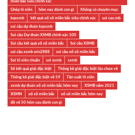
miền bắc siêu chính xác
Ghép lô xiên
hôm nay đánh con gì
Không có chuyên mục
kqxsmb
kết quả xổ số miền bắc siêu chính xác
soi cau mb
soi cầu dự đoán kqxsmb
Soi cầu Dự đoán XSMB chính xác 100
Soi cầu kết quả xổ số miền bắc
Soi cầu XSMB
soi cầu xsmb win2888
soi cầu xổ số miền bắc
Soi lô xiên chuẩn
soi xsmb
sxmb
Số kết quả giải đặc biệt
Thống kê giải đặc biệt lâu chưa về
Thống kê giải đặc biệt về 59
Tần suất lô xiên
xsmb dự đoán xổ số miền bắc hôm nay
XSMB năm 2021
XSMN
xổ số miền bắc
xổ số miền bắc hôm nay
đề về 50 hôm sau đánh con gì