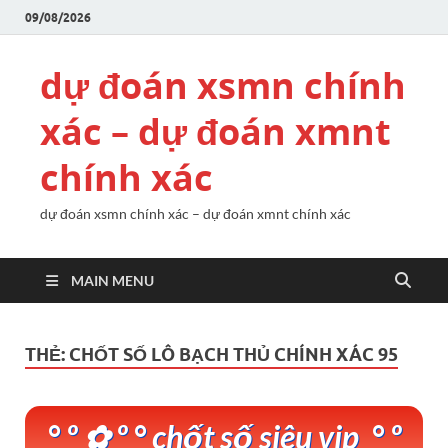
09/08/2026
dự đoán xsmn chính
xác – dự đoán xmnt
chính xác
dự đoán xsmn chính xác – dự đoán xmnt chính xác
MAIN MENU
THẺ:
CHỐT SỐ LÔ BẠCH THỦ CHÍNH XÁC 95
° º ✿ º °
chốt số siêu vip
° º