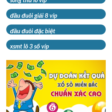
đầu đuôi giải 8 víp
đầu đuôi đặc biệt
xsmt lô 3 số víp