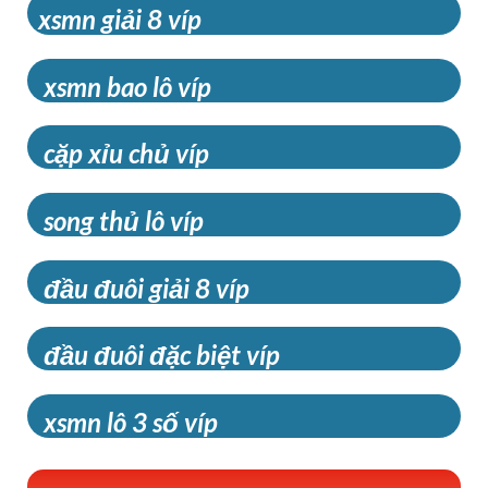
xsmn giải 8 víp
xsmn bao lô víp
cặp xỉu chủ víp
song thủ lô víp
đầu đuôi giải 8 víp
đầu đuôi đặc biệt víp
xsmn lô 3 số víp