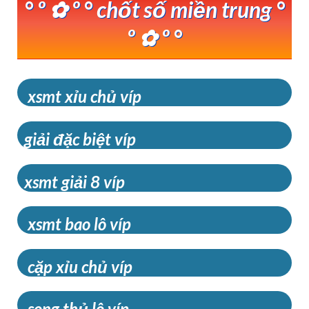
° º ✿ º ° chốt số miền trung
°
º ✿ º °
xsmt xỉu chủ víp
giải đặc biệt víp
xsmt giải 8 víp
xsmt bao lô víp
cặp xỉu chủ víp
song thủ lô víp