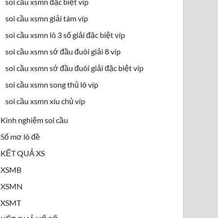
soi cầu xsmn đặc biệt víp
soi cầu xsmn giải tám víp
soi cầu xsmn lô 3 số giải đặc biệt víp
soi cầu xsmn sớ đầu đuôi giải 8 víp
soi cầu xsmn sớ đầu đuôi giải đặc biệt víp
soi cầu xsmn song thủ lô víp
soi cầu xsmn xíu chủ víp
Kinh nghiệm soi cầu
Sổ mơ lô đề
KẾT QUẢ XS
XSMB
XSMN
XSMT