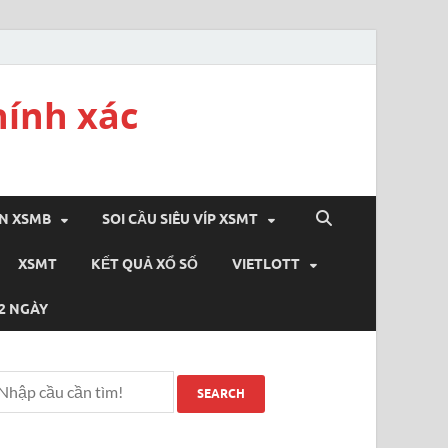
hính xác
ẨN XSMB
SOI CẦU SIÊU VÍP XSMT
XSMT
KẾT QUẢ XỔ SỐ
VIETLOTT
2 NGÀY
SEARCH