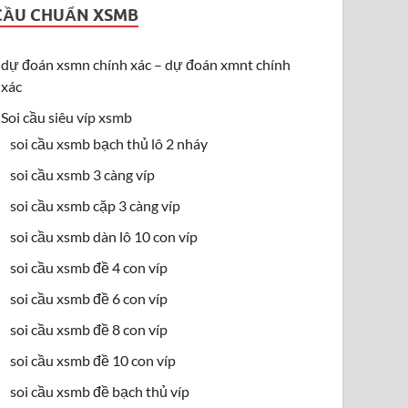
CẦU CHUẨN XSMB
dự đoán xsmn chính xác – dự đoán xmnt chính
xác
Soi cầu siêu víp xsmb
soi cầu xsmb bạch thủ lô 2 nháy
soi cầu xsmb 3 càng víp
soi cầu xsmb cặp 3 càng víp
soi cầu xsmb dàn lô 10 con víp
soi cầu xsmb đề 4 con víp
soi cầu xsmb đề 6 con víp
soi cầu xsmb đề 8 con víp
soi cầu xsmb đề 10 con víp
soi cầu xsmb đề bạch thủ víp