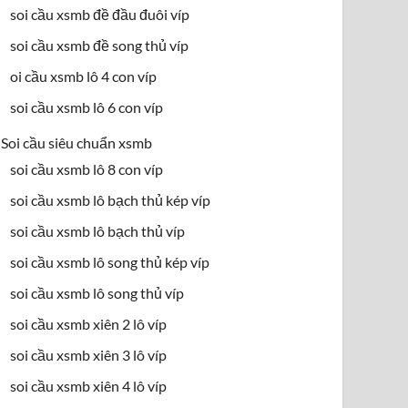
soi cầu xsmb đề đầu đuôi víp
soi cầu xsmb đề song thủ víp
oi cầu xsmb lô 4 con víp
soi cầu xsmb lô 6 con víp
Soi cầu siêu chuẩn xsmb
soi cầu xsmb lô 8 con víp
soi cầu xsmb lô bạch thủ kép víp
soi cầu xsmb lô bạch thủ víp
soi cầu xsmb lô song thủ kép víp
soi cầu xsmb lô song thủ víp
soi cầu xsmb xiên 2 lô víp
soi cầu xsmb xiên 3 lô víp
soi cầu xsmb xiên 4 lô víp