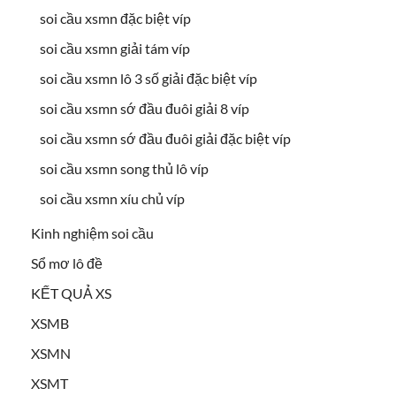
soi cầu xsmn đặc biệt víp
soi cầu xsmn giải tám víp
soi cầu xsmn lô 3 số giải đặc biệt víp
soi cầu xsmn sớ đầu đuôi giải 8 víp
soi cầu xsmn sớ đầu đuôi giải đặc biệt víp
soi cầu xsmn song thủ lô víp
soi cầu xsmn xíu chủ víp
Kinh nghiệm soi cầu
Sổ mơ lô đề
KẾT QUẢ XS
XSMB
XSMN
XSMT