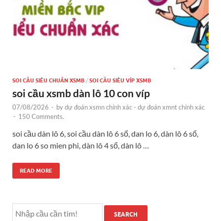
SOI CẦU SIÊU CHUẨN XSMB
/
SOI CẦU SIÊU VÍP XSMB
soi cầu xsmb dàn lô 10 con víp
07/08/2026
-
by
dự đoán xsmn chính xác - dự đoán xmnt chính xác
-
150 Comments.
soi cầu dàn lô 6, soi cầu dàn lô 6 số, dan lo 6, dàn lô 6 số,
dan lo 6 so mien phi, dàn lô 4 số, dàn lô …
READ MORE
SEARCH