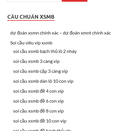
CẦU CHUẨN XSMB
dự đoán xsmn chính xác – dự đoán xmnt chính xác
Soi cầu siêu víp xsmb
soi cầu xsmb bạch thủ lô 2 nháy
soi cầu xsmb 3 càng víp
soi cầu xsmb cặp 3 càng víp
soi cầu xsmb dàn lô 10 con víp
soi cầu xsmb đề 4 con víp
soi cầu xsmb đề 6 con víp
soi cầu xsmb đề 8 con víp
soi cầu xsmb đề 10 con víp
soi cầu xsmb đề bạch thủ víp