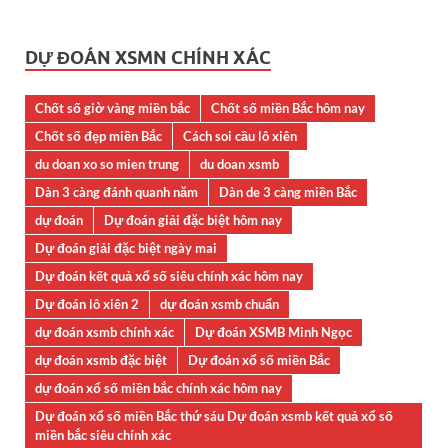
DỰ ĐOÁN XSMN CHÍNH XÁC
Chốt số giờ vàng miền bắc
Chốt số miền Bắc hôm nay
Chốt số đẹp miền Bắc
Cách soi cầu lô xiên
du doan xo so mien trung
du doan xsmb
Dàn 3 càng đánh quanh năm
Dàn de 3 càng miền Bắc
dự đoán
Dự đoán giải đặc biệt hôm nay
Dự đoán giải đặc biệt ngày mai
Dự đoán kết quả xổ số siêu chính xác hôm nay
Dự đoán lô xiên 2
dự đoán xsmb chuẩn
dự đoán xsmb chính xác
Dự đoán XSMB Minh Ngọc
dự đoán xsmb đặc biệt
Dự đoán xổ số miền Bắc
dự đoán xổ số miền bắc chính xác hôm nay
Dự đoán xổ số miền Bắc thứ sáu Dự đoán xsmb kết quả xổ số
miền bắc siêu chính xác