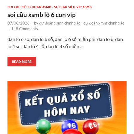
SOI CẦU SIÊU CHUẨN XSMB
/
SOI CẦU SIÊU VÍP XSMB
soi cầu xsmb lô 6 con víp
07/08/2026
-
by
dự đoán xsmn chính xác - dự đoán xmnt chính xác
-
148 Comments.
dan lo 6 so, dàn lô 6 số, dàn lô 6 số miền phí, dan lo 6, dan
lo 4 so, dàn lô 4 số, dàn lô 4 số miền …
READ MORE