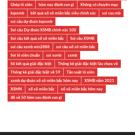
Ghép lô xiên
hôm nay đánh con gì
Không có chuyên mục
kqxsmb
kết quả xổ số miền bắc siêu chính xác
soi cau mb
soi cầu dự đoán kqxsmb
Soi cầu Dự đoán XSMB chính xác 100
Soi cầu kết quả xổ số miền bắc
Soi cầu XSMB
soi cầu xsmb win2888
soi cầu xổ số miền bắc
Soi lô xiên chuẩn
soi xsmb
sxmb
Số kết quả giải đặc biệt
Thống kê giải đặc biệt lâu chưa về
Thống kê giải đặc biệt về 59
Tần suất lô xiên
xsmb dự đoán xổ số miền bắc hôm nay
XSMB năm 2021
XSMN
xổ số miền bắc
xổ số miền bắc hôm nay
đề về 50 hôm sau đánh con gì