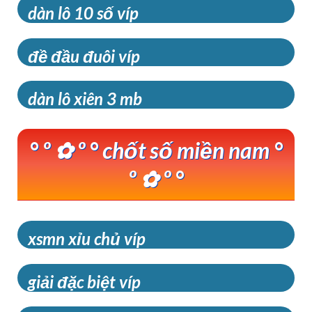
dàn lô 10 số víp
đề đầu đuôi víp
dàn lô xiên 3 mb
° º ✿ º ° chốt số miền nam
°
º ✿ º °
xsmn xỉu chủ víp
giải đặc biệt víp