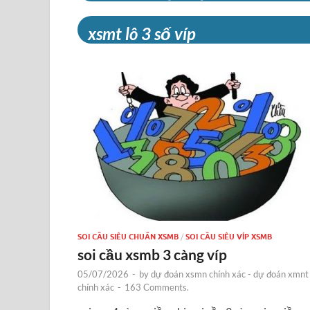
xsmt lô 3 số víp
SOI CẦU SIÊU CHUẨN XSMB
/
SOI CẦU SIÊU VÍP XSMB
soi cầu xsmb 3 càng víp
05/07/2026
-
by
dự đoán xsmn chính xác - dự đoán xmnt
chính xác
-
163 Comments.