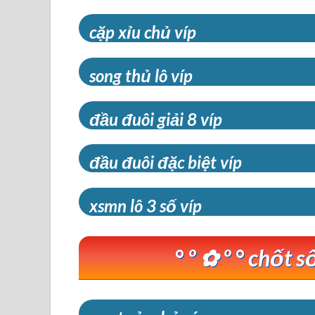
cặp xỉu chủ víp
song thủ lô víp
đầu đuôi giải 8 víp
đầu đuôi đặc biệt víp
xsmn lô 3 số víp
° º ✿ º ° chốt 