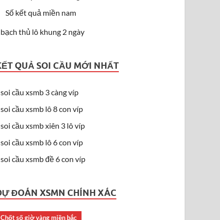
Số kết quả miền nam
bạch thủ lô khung 2 ngày
KẾT QUẢ SOI CẦU MỚI NHẤT
soi cầu xsmb 3 càng víp
soi cầu xsmb lô 8 con víp
soi cầu xsmb xiên 3 lô víp
soi cầu xsmb lô 6 con víp
soi cầu xsmb đề 6 con víp
DỰ ĐOÁN XSMN CHÍNH XÁC
Chốt số giờ vàng miền bắc