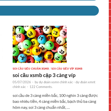
SOI CẦU SIÊU CHUẨN XSMB
/
SOI CẦU SIÊU VÍP XSMB
soi cầu xsmb cặp 3 càng víp
05/07/2026
-
by
dự đoán xsmn chính xác - dự đoán xmnt
chính xác
-
122 Comments.
soi cầu de 3 càng miền bắc, 100 nghìn 3 càng được
bao nhiêu tiền, 4 càng miền bắc, bạch thủ ba càng
hôm nay, soi 3 càng chuẩn nhất, …