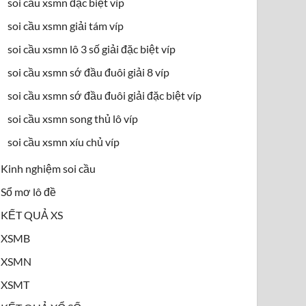
soi cầu xsmn đặc biệt víp
soi cầu xsmn giải tám víp
soi cầu xsmn lô 3 số giải đặc biệt víp
soi cầu xsmn sớ đầu đuôi giải 8 víp
soi cầu xsmn sớ đầu đuôi giải đặc biệt víp
soi cầu xsmn song thủ lô víp
soi cầu xsmn xíu chủ víp
Kinh nghiệm soi cầu
Sổ mơ lô đề
KẾT QUẢ XS
XSMB
XSMN
XSMT