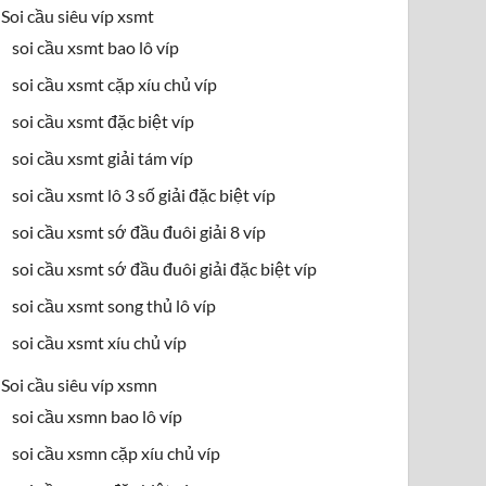
Soi cầu siêu víp xsmt
soi cầu xsmt bao lô víp
soi cầu xsmt cặp xíu chủ víp
soi cầu xsmt đặc biệt víp
soi cầu xsmt giải tám víp
soi cầu xsmt lô 3 số giải đặc biệt víp
soi cầu xsmt sớ đầu đuôi giải 8 víp
soi cầu xsmt sớ đầu đuôi giải đặc biệt víp
soi cầu xsmt song thủ lô víp
soi cầu xsmt xíu chủ víp
Soi cầu siêu víp xsmn
soi cầu xsmn bao lô víp
soi cầu xsmn cặp xíu chủ víp