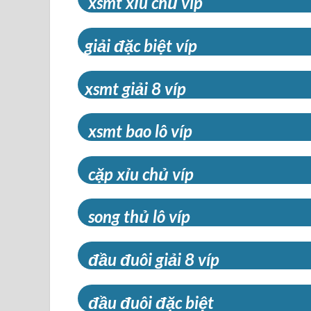
xsmt xỉu chủ víp
giải đặc biệt víp
xsmt giải 8 víp
xsmt bao lô víp
cặp xỉu chủ víp
song thủ lô víp
đầu đuôi giải 8 víp
đầu đuôi đặc biệt