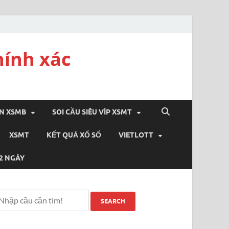
hính xác
ẨN XSMB
SOI CẦU SIÊU VÍP XSMT
XSMT
KẾT QUẢ XỔ SỐ
VIETLOTT
2 NGÀY
SEARCH