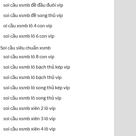
soi cầu xsmb đề đầu đuôi víp
soi cầu xsmb đề song thủ víp
oi cầu xsmb lô 4 con víp
soi cầu xsmb lô 6 con víp
Soi cầu siêu chuẩn xsmb
soi cầu xsmb lô 8 con víp
soi cầu xsmb lô bạch thủ kép víp
soi cầu xsmb lô bạch thủ víp
soi cầu xsmb lô song thủ kép víp
soi cầu xsmb lô song thủ víp
soi cầu xsmb xiên 2 lô víp
soi cầu xsmb xiên 3 lô víp
soi cầu xsmb xiên 4 lô víp