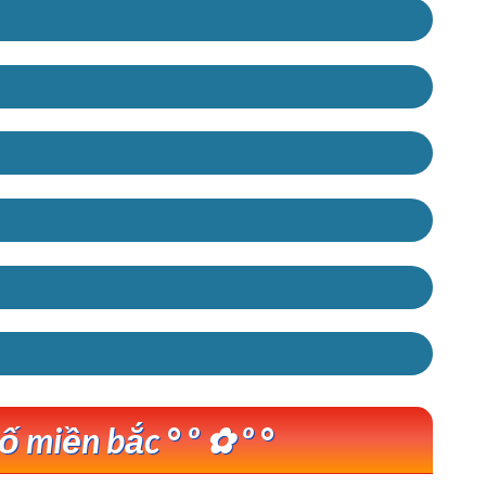
 số miền bắc
° º ✿ º °