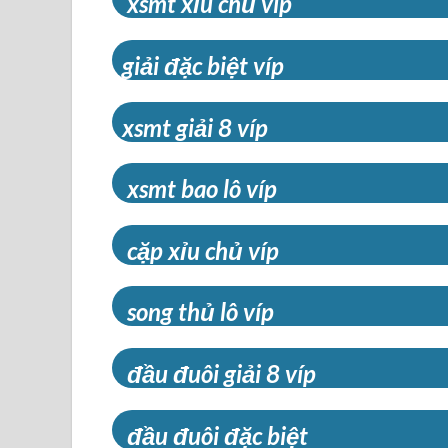
xsmt xỉu chủ víp
giải đặc biệt víp
xsmt giải 8 víp
xsmt bao lô víp
cặp xỉu chủ víp
song thủ lô víp
đầu đuôi giải 8 víp
đầu đuôi đặc biệt