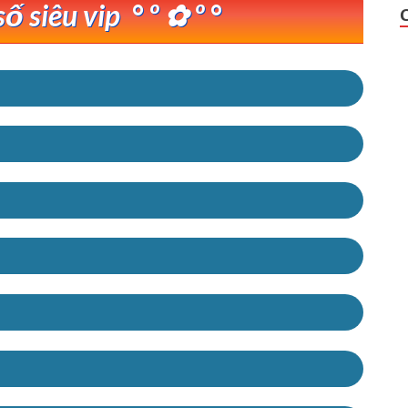
số siêu vip
° º ✿ º °