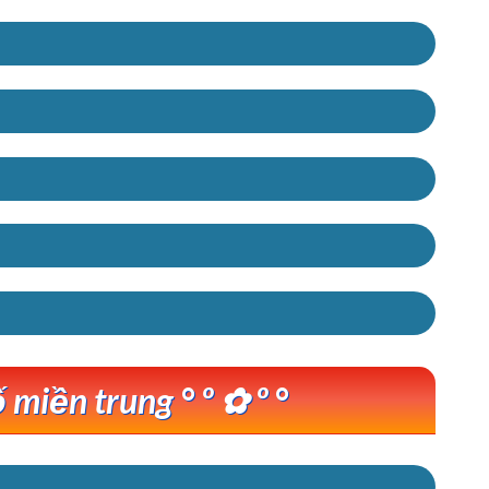
số miền trung
° º ✿ º °