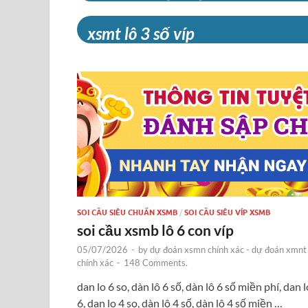
xsmt lô 3 số víp
SOI CẦU SIÊU CHUẨN XSMB
/
SOI CẦU SIÊU VÍP XSMB
soi cầu xsmb lô 6 con víp
05/07/2026
-
by
dự đoán xsmn chính xác - dự đoán xmnt
chính xác
-
148 Comments.
dan lo 6 so, dàn lô 6 số, dàn lô 6 số miền phí, dan l
6, dan lo 4 so, dàn lô 4 số, dàn lô 4 số miền …