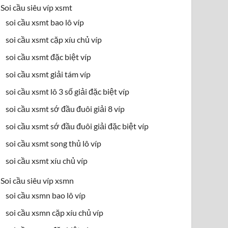
Soi cầu siêu víp xsmt
soi cầu xsmt bao lô víp
soi cầu xsmt cặp xíu chủ víp
soi cầu xsmt đặc biệt víp
soi cầu xsmt giải tám víp
soi cầu xsmt lô 3 số giải đặc biệt víp
soi cầu xsmt sớ đầu đuôi giải 8 víp
soi cầu xsmt sớ đầu đuôi giải đặc biệt víp
soi cầu xsmt song thủ lô víp
soi cầu xsmt xíu chủ víp
Soi cầu siêu víp xsmn
soi cầu xsmn bao lô víp
soi cầu xsmn cặp xíu chủ víp