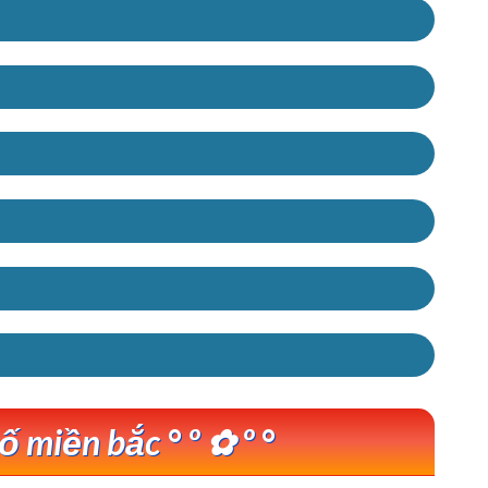
 số miền bắc
° º ✿ º °