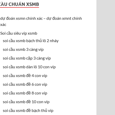
CẦU CHUẨN XSMB
dự đoán xsmn chính xác – dự đoán xmnt chính
xác
Soi cầu siêu víp xsmb
soi cầu xsmb bạch thủ lô 2 nháy
soi cầu xsmb 3 càng víp
soi cầu xsmb cặp 3 càng víp
soi cầu xsmb dàn lô 10 con víp
soi cầu xsmb đề 4 con víp
soi cầu xsmb đề 6 con víp
soi cầu xsmb đề 8 con víp
soi cầu xsmb đề 10 con víp
soi cầu xsmb đề bạch thủ víp