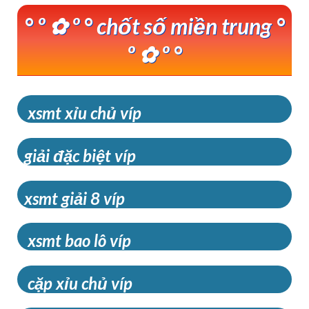
° º ✿ º ° chốt số miền trung
°
º ✿ º °
xsmt xỉu chủ víp
giải đặc biệt víp
xsmt giải 8 víp
xsmt bao lô víp
cặp xỉu chủ víp