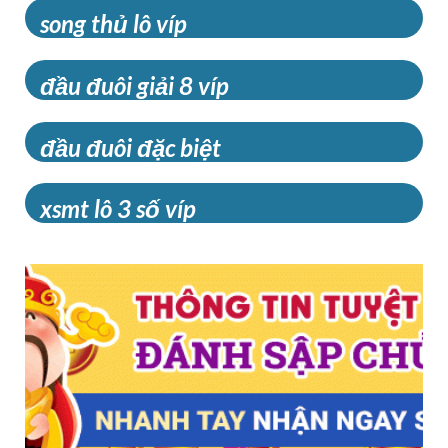
song thủ lô víp
đầu đuôi giải 8 víp
đầu đuôi đặc biệt
xsmt lô 3 số víp