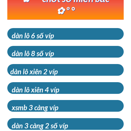
✿ º °
dàn lô 6 số víp
dàn lô 8 số víp
dàn lô xiên 2 víp
dàn lô xiên 4 víp
xsmb 3 càng víp
dàn 3 càng 2 số víp