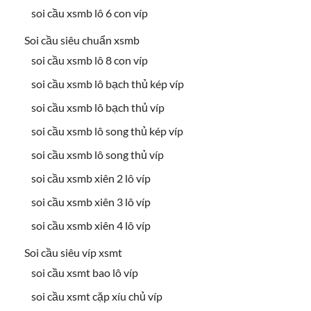
soi cầu xsmb lô 6 con víp
Soi cầu siêu chuẩn xsmb
soi cầu xsmb lô 8 con víp
soi cầu xsmb lô bạch thủ kép víp
soi cầu xsmb lô bạch thủ víp
soi cầu xsmb lô song thủ kép víp
soi cầu xsmb lô song thủ víp
soi cầu xsmb xiên 2 lô víp
soi cầu xsmb xiên 3 lô víp
soi cầu xsmb xiên 4 lô víp
Soi cầu siêu víp xsmt
soi cầu xsmt bao lô víp
soi cầu xsmt cặp xíu chủ víp