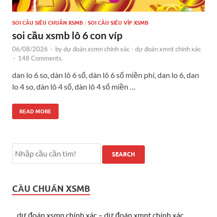
SOI CẦU SIÊU CHUẨN XSMB
/
SOI CẦU SIÊU VÍP XSMB
soi cầu xsmb lô 6 con víp
06/08/2026
-
by
dự đoán xsmn chính xác - dự đoán xmnt chính xác
-
148 Comments.
dan lo 6 so, dàn lô 6 số, dàn lô 6 số miền phí, dan lo 6, dan
lo 4 so, dàn lô 4 số, dàn lô 4 số miền …
READ MORE
SEARCH
CẦU CHUẨN XSMB
dự đoán xsmn chính xác – dự đoán xmnt chính xác