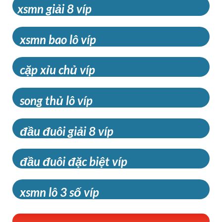
xsmn giải 8 víp
xsmn bao lô víp
cặp xỉu chủ víp
song thủ lô víp
đầu đuôi giải 8 víp
đầu đuôi đặc biệt víp
xsmn lô 3 số víp