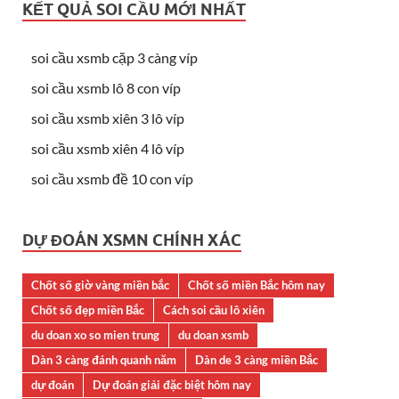
KẾT QUẢ SOI CẦU MỚI NHẤT
soi cầu xsmb cặp 3 càng víp
soi cầu xsmb lô 8 con víp
soi cầu xsmb xiên 3 lô víp
soi cầu xsmb xiên 4 lô víp
soi cầu xsmb đề 10 con víp
DỰ ĐOÁN XSMN CHÍNH XÁC
Chốt số giờ vàng miền bắc
Chốt số miền Bắc hôm nay
Chốt số đẹp miền Bắc
Cách soi cầu lô xiên
du doan xo so mien trung
du doan xsmb
Dàn 3 càng đánh quanh năm
Dàn de 3 càng miền Bắc
dự đoán
Dự đoán giải đặc biệt hôm nay