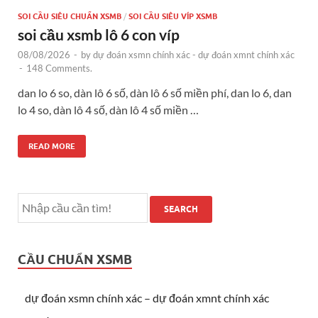
SOI CẦU SIÊU CHUẨN XSMB
/
SOI CẦU SIÊU VÍP XSMB
soi cầu xsmb lô 6 con víp
08/08/2026
-
by
dự đoán xsmn chính xác - dự đoán xmnt chính xác
-
148 Comments.
dan lo 6 so, dàn lô 6 số, dàn lô 6 số miền phí, dan lo 6, dan
lo 4 so, dàn lô 4 số, dàn lô 4 số miền …
READ MORE
SEARCH
CẦU CHUẨN XSMB
dự đoán xsmn chính xác – dự đoán xmnt chính xác