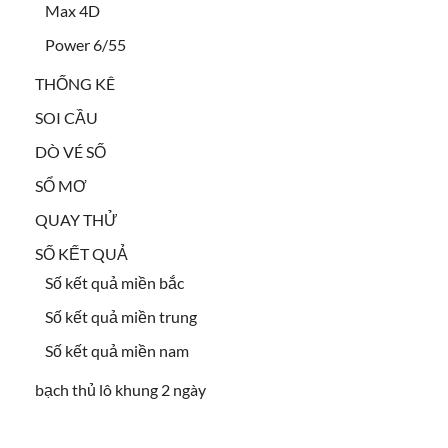
Max 4D
Power 6/55
THỐNG KÊ
SOI CẦU
DÒ VÉ SỐ
SỔ MƠ
QUAY THỬ
SỐ KẾT QUẢ
Số kết quả miền bắc
Số kết quả miền trung
Số kết quả miền nam
bạch thủ lô khung 2 ngày