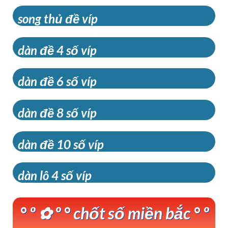
song thủ đề víp
dàn đề 4 số víp
dàn đề 6 số víp
dàn đề 8 số víp
dàn đề 10 số víp
dàn lô 4 số víp
° º ✿ º ° chốt số miền bắc
° º