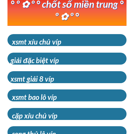
° º ✿ º ° chốt số miền trung
°
º ✿ º °
xsmt xỉu chủ víp
giải đặc biệt víp
xsmt giải 8 víp
xsmt bao lô víp
cặp xỉu chủ víp
song thủ lô víp