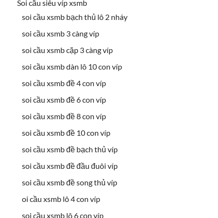
Soi cầu siêu víp xsmb
soi cầu xsmb bạch thủ lô 2 nháy
soi cầu xsmb 3 càng víp
soi cầu xsmb cặp 3 càng víp
soi cầu xsmb dàn lô 10 con víp
soi cầu xsmb đề 4 con víp
soi cầu xsmb đề 6 con víp
soi cầu xsmb đề 8 con víp
soi cầu xsmb đề 10 con víp
soi cầu xsmb đề bạch thủ víp
soi cầu xsmb đề đầu đuôi víp
soi cầu xsmb đề song thủ víp
oi cầu xsmb lô 4 con víp
soi cầu xsmb lô 6 con víp