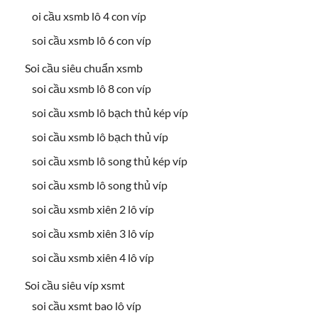
oi cầu xsmb lô 4 con víp
soi cầu xsmb lô 6 con víp
Soi cầu siêu chuẩn xsmb
soi cầu xsmb lô 8 con víp
soi cầu xsmb lô bạch thủ kép víp
soi cầu xsmb lô bạch thủ víp
soi cầu xsmb lô song thủ kép víp
soi cầu xsmb lô song thủ víp
soi cầu xsmb xiên 2 lô víp
soi cầu xsmb xiên 3 lô víp
soi cầu xsmb xiên 4 lô víp
Soi cầu siêu víp xsmt
soi cầu xsmt bao lô víp