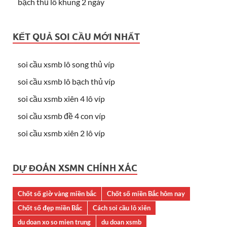
bạch thủ lô khung 2 ngày
KẾT QUẢ SOI CẦU MỚI NHẤT
soi cầu xsmb lô song thủ víp
soi cầu xsmb lô bạch thủ víp
soi cầu xsmb xiên 4 lô víp
soi cầu xsmb đề 4 con víp
soi cầu xsmb xiên 2 lô víp
DỰ ĐOÁN XSMN CHÍNH XÁC
Chốt số giờ vàng miền bắc
Chốt số miền Bắc hôm nay
Chốt số đẹp miền Bắc
Cách soi cầu lô xiên
du doan xo so mien trung
du doan xsmb