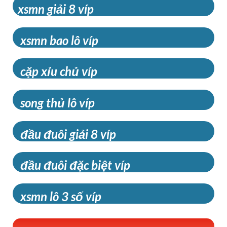
xsmn giải 8 víp
xsmn bao lô víp
cặp xỉu chủ víp
song thủ lô víp
đầu đuôi giải 8 víp
đầu đuôi đặc biệt víp
xsmn lô 3 số víp