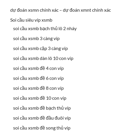
dự đoán xsmn chính xác – dự đoán xmnt chính xác
Soi cầu siêu víp xsmb
soi cầu xsmb bạch thủ lô 2 nháy
soi cầu xsmb 3 càng víp
soi cầu xsmb cặp 3 càng víp
soi cầu xsmb dàn lô 10 con víp
soi cầu xsmb đề 4 con víp
soi cầu xsmb đề 6 con víp
soi cầu xsmb đề 8 con víp
soi cầu xsmb đề 10 con víp
soi cầu xsmb đề bạch thủ víp
soi cầu xsmb đề đầu đuôi víp
soi cầu xsmb đề song thủ víp