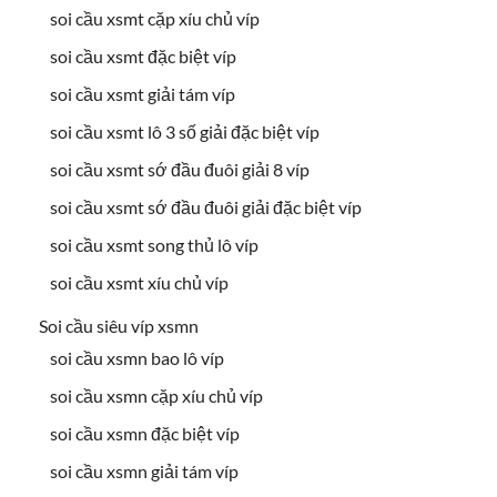
soi cầu xsmt cặp xíu chủ víp
soi cầu xsmt đặc biệt víp
soi cầu xsmt giải tám víp
soi cầu xsmt lô 3 số giải đặc biệt víp
soi cầu xsmt sớ đầu đuôi giải 8 víp
soi cầu xsmt sớ đầu đuôi giải đặc biệt víp
soi cầu xsmt song thủ lô víp
soi cầu xsmt xíu chủ víp
Soi cầu siêu víp xsmn
soi cầu xsmn bao lô víp
soi cầu xsmn cặp xíu chủ víp
soi cầu xsmn đặc biệt víp
soi cầu xsmn giải tám víp