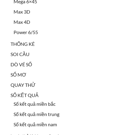
Mega 6×45
Max 3D
Max 4D
Power 6/55
THỐNG KÊ
SOI CẦU
DÒ VÉ SỐ
SỔ MƠ
QUAY THỬ
SỐ KẾT QUẢ
Số kết quả miền bắc
Số kết quả miền trung
Số kết quả miền nam