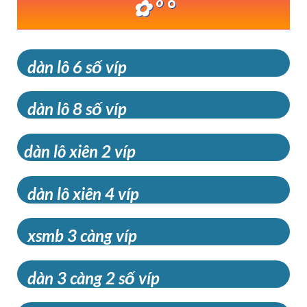
✿ º °
dàn lô 6 số víp
dàn lô 8 số víp
dàn lô xiên 2 víp
dàn lô xiên 4 víp
xsmb 3 càng víp
dàn 3 càng 2 số víp