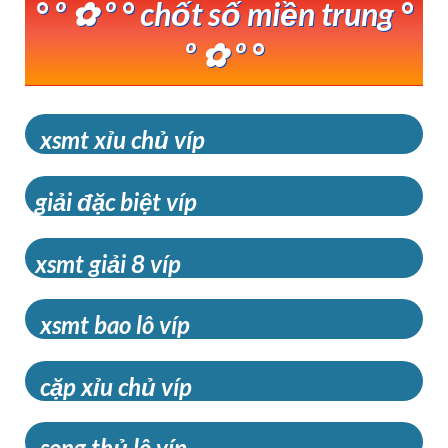
° º ✿ º ° chốt số miền trung
°
º ✿ º °
xsmt xỉu chủ víp
giải đặc biệt víp
xsmt giải 8 víp
xsmt bao lô víp
cặp xỉu chủ víp
song thủ lô víp