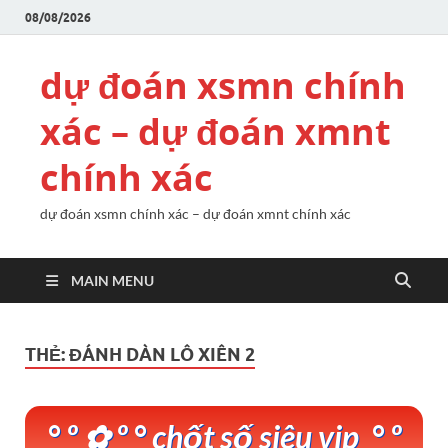
08/08/2026
dự đoán xsmn chính
xác – dự đoán xmnt
chính xác
dự đoán xsmn chính xác – dự đoán xmnt chính xác
MAIN MENU
THẺ:
ĐÁNH DÀN LÔ XIÊN 2
° º ✿ º °
chốt số siêu vip
° º