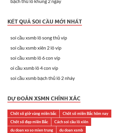
bạch thủ lô khung 2 ngày
KẾT QUẢ SOI CẦU MỚI NHẤT
soi cầu xsmb lô song thủ víp
soi cầu xsmb xiên 2 lô víp
soi cầu xsmb lô 6 con víp
oi cầu xsmb lô 4 con víp
soi cầu xsmb bạch thủ lô 2 nháy
DỰ ĐOÁN XSMN CHÍNH XÁC
Chốt số giờ vàng miền bắc
Chốt số miền Bắc hôm nay
Chốt số đẹp miền Bắc
Cách soi cầu lô xiên
du doan xo so mien trung
du doan xsmb