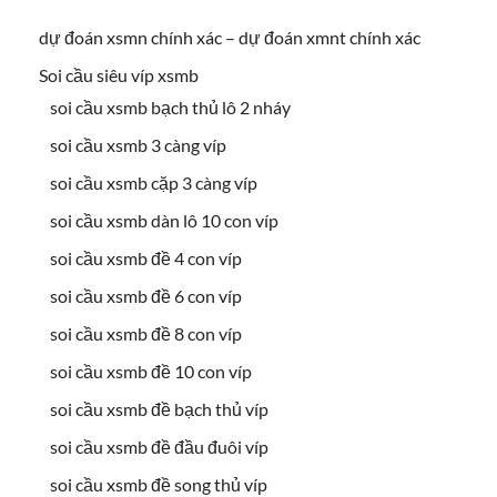
dự đoán xsmn chính xác – dự đoán xmnt chính xác
Soi cầu siêu víp xsmb
soi cầu xsmb bạch thủ lô 2 nháy
soi cầu xsmb 3 càng víp
soi cầu xsmb cặp 3 càng víp
soi cầu xsmb dàn lô 10 con víp
soi cầu xsmb đề 4 con víp
soi cầu xsmb đề 6 con víp
soi cầu xsmb đề 8 con víp
soi cầu xsmb đề 10 con víp
soi cầu xsmb đề bạch thủ víp
soi cầu xsmb đề đầu đuôi víp
soi cầu xsmb đề song thủ víp