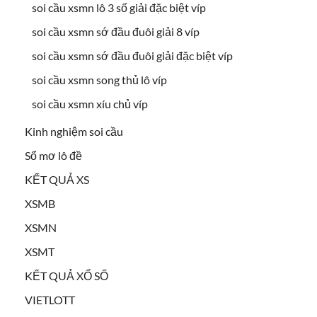
soi cầu xsmn lô 3 số giải đặc biệt víp
soi cầu xsmn sớ đầu đuôi giải 8 víp
soi cầu xsmn sớ đầu đuôi giải đặc biệt víp
soi cầu xsmn song thủ lô víp
soi cầu xsmn xíu chủ víp
Kinh nghiệm soi cầu
Sổ mơ lô đề
KẾT QUẢ XS
XSMB
XSMN
XSMT
KẾT QUẢ XỔ SỐ
VIETLOTT