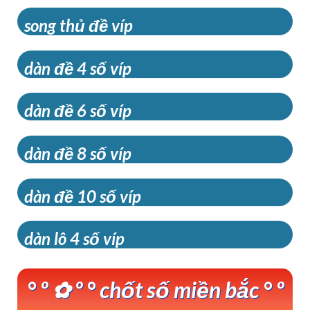
song thủ đề víp
dàn đề 4 số víp
dàn đề 6 số víp
dàn đề 8 số víp
dàn đề 10 số víp
dàn lô 4 số víp
° º ✿ º ° chốt số miền bắc
° º