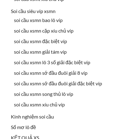
Soi cầu siêu víp xsmn
soi cầu xsmn bao lô víp
soi cầu xsmn cặp xíu chủ víp
soi cầu xsmn đặc biệt víp
soi cầu xsmn giải tám víp
soi cầu xsmn lô 3 số giải đặc biệt víp
soi cầu xsmn sớ đầu đuôi giải 8 víp
soi cầu xsmn sớ đầu đuôi giải đặc biệt víp
soi cầu xsmn song thủ lô víp
soi cầu xsmn xíu chủ víp
Kinh nghiệm soi cầu
Sổ mơ lô đề
KẾT QUẢ XS