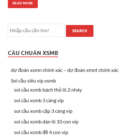
READ MORE
SEARCH
CẦU CHUẨN XSMB
dự đoán xsmn chính xác – dự đoán xmnt chính xác
Soi cầu siêu víp xsmb
soi cầu xsmb bạch thủ lô 2 nháy
soi cầu xsmb 3 càng víp
soi cầu xsmb cặp 3 càng víp
soi cầu xsmb dàn lô 10 con víp
soi cầu xsmb đề 4 con víp