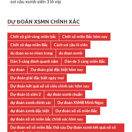
soi cầu xsmb xiên 3 lô víp
DỰ ĐOÁN XSMN CHÍNH XÁC
Chốt số giờ vàng miền bắc
Chốt số miền Bắc hôm nay
Chốt số đẹp miền Bắc
Cách soi cầu lô xiên
du doan xo so mien trung
du doan xsmb
Dàn 3 càng đánh quanh năm
Dàn de 3 càng miền Bắc
dự đoán
Dự đoán giải đặc biệt hôm nay
Dự đoán giải đặc biệt ngày mai
Dự đoán kết quả xổ số siêu chính xác hôm nay
Dự đoán lô xiên 2
dự đoán xsmb chuẩn
dự đoán xsmb chính xác
Dự đoán XSMB Minh Ngọc
dự đoán xsmb đặc biệt
Dự đoán xổ số miền Bắc
dự đoán xổ số miền bắc chính xác hôm nay
Dự đoán xổ số miền Bắc thứ sáu Dự đoán xsmb kết quả xổ số