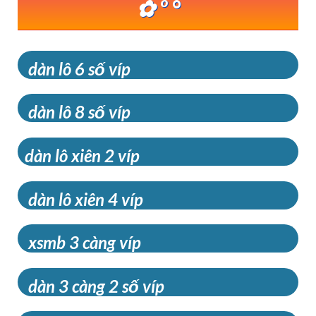
✿ º °
dàn lô 6 số víp
dàn lô 8 số víp
dàn lô xiên 2 víp
dàn lô xiên 4 víp
xsmb 3 càng víp
dàn 3 càng 2 số víp