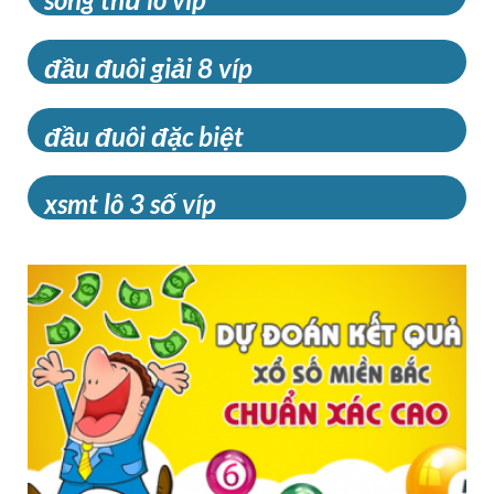
đầu đuôi giải 8 víp
đầu đuôi đặc biệt
xsmt lô 3 số víp