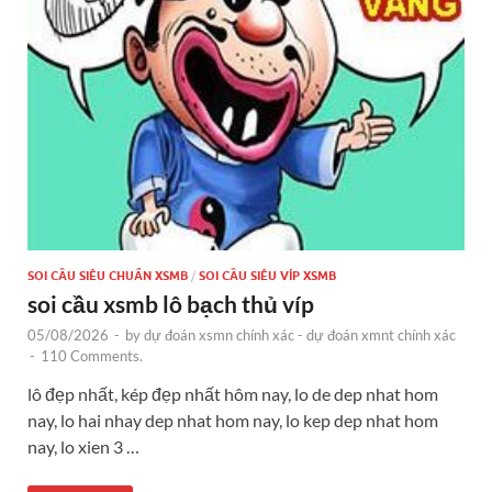
SOI CẦU SIÊU CHUẨN XSMB
/
SOI CẦU SIÊU VÍP XSMB
soi cầu xsmb lô bạch thủ víp
05/08/2026
-
by
dự đoán xsmn chính xác - dự đoán xmnt chính xác
-
110 Comments.
lô đẹp nhất, kép đẹp nhất hôm nay, lo de dep nhat hom
nay, lo hai nhay dep nhat hom nay, lo kep dep nhat hom
nay, lo xien 3 …