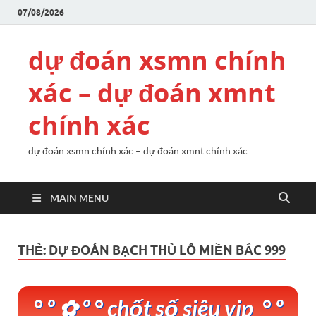
07/08/2026
dự đoán xsmn chính
xác – dự đoán xmnt
chính xác
dự đoán xsmn chính xác – dự đoán xmnt chính xác
MAIN MENU
THẺ:
DỰ ĐOÁN BẠCH THỦ LÔ MIỀN BẮC 999
° º ✿ º °
chốt số siêu vip
° º