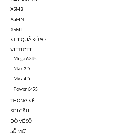
XSMB
XSMN
XSMT
KẾT QUẢ XỔ SỐ
VIETLOTT
Mega 6×45
Max 3D
Max 4D
Power 6/55
THỐNG KÊ
SOI CẦU
DÒ VÉ SỐ
SỔ MƠ