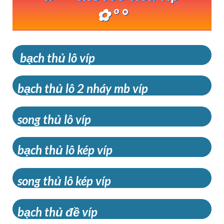
✿ º °
bạch thủ lô víp
bạch thủ lô 2 nháy mb víp
song thủ lô víp
bạch thủ lô kép víp
song thủ lô kép víp
bạch thủ đề víp