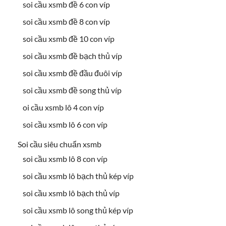
soi cầu xsmb đề 6 con víp
soi cầu xsmb đề 8 con víp
soi cầu xsmb đề 10 con víp
soi cầu xsmb đề bạch thủ víp
soi cầu xsmb đề đầu đuôi víp
soi cầu xsmb đề song thủ víp
oi cầu xsmb lô 4 con víp
soi cầu xsmb lô 6 con víp
Soi cầu siêu chuẩn xsmb
soi cầu xsmb lô 8 con víp
soi cầu xsmb lô bạch thủ kép víp
soi cầu xsmb lô bạch thủ víp
soi cầu xsmb lô song thủ kép víp