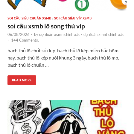
SOI CẦU SIÊU CHUẨN XSMB
/
SOI CẦU SIÊU VÍP XSMB
soi cầu xsmb lô song thủ víp
06/08/2026
-
by
dự đoán xsmn chính xác - dự đoán xmnt chính xác
-
144 Comments.
bạch thủ lô chốt số đẹp, bạch thủ lô kép miền bắc hôm
nay, bạch thủ lô kép nuôi khung 3 ngày, bạch thủ lô mb,
bạch thủ lô chuẩn …
READ MORE