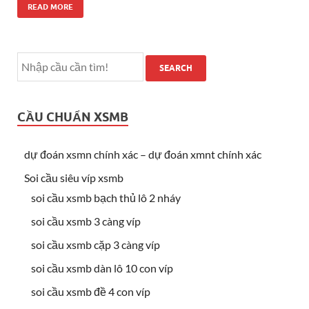
READ MORE
SEARCH
CẦU CHUẨN XSMB
dự đoán xsmn chính xác – dự đoán xmnt chính xác
Soi cầu siêu víp xsmb
soi cầu xsmb bạch thủ lô 2 nháy
soi cầu xsmb 3 càng víp
soi cầu xsmb cặp 3 càng víp
soi cầu xsmb dàn lô 10 con víp
soi cầu xsmb đề 4 con víp