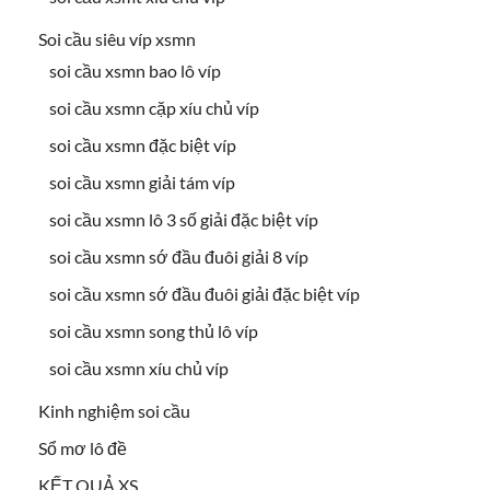
Soi cầu siêu víp xsmn
soi cầu xsmn bao lô víp
soi cầu xsmn cặp xíu chủ víp
soi cầu xsmn đặc biệt víp
soi cầu xsmn giải tám víp
soi cầu xsmn lô 3 số giải đặc biệt víp
soi cầu xsmn sớ đầu đuôi giải 8 víp
soi cầu xsmn sớ đầu đuôi giải đặc biệt víp
soi cầu xsmn song thủ lô víp
soi cầu xsmn xíu chủ víp
Kinh nghiệm soi cầu
Sổ mơ lô đề
KẾT QUẢ XS