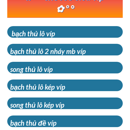
✿ º °
bạch thủ lô víp
bạch thủ lô 2 nháy mb víp
song thủ lô víp
bạch thủ lô kép víp
song thủ lô kép víp
bạch thủ đề víp