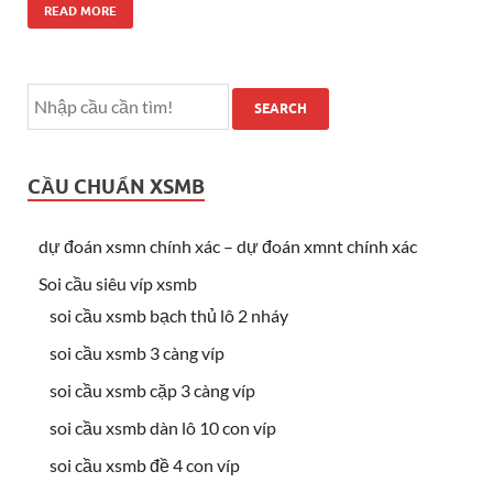
READ MORE
SEARCH
CẦU CHUẨN XSMB
dự đoán xsmn chính xác – dự đoán xmnt chính xác
Soi cầu siêu víp xsmb
soi cầu xsmb bạch thủ lô 2 nháy
soi cầu xsmb 3 càng víp
soi cầu xsmb cặp 3 càng víp
soi cầu xsmb dàn lô 10 con víp
soi cầu xsmb đề 4 con víp