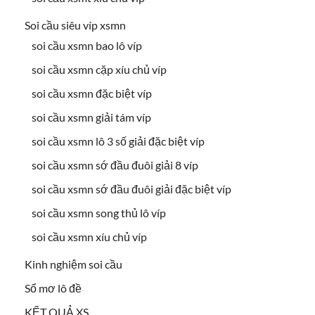
Soi cầu siêu víp xsmn
soi cầu xsmn bao lô víp
soi cầu xsmn cặp xíu chủ víp
soi cầu xsmn đặc biệt víp
soi cầu xsmn giải tám víp
soi cầu xsmn lô 3 số giải đặc biệt víp
soi cầu xsmn sớ đầu đuôi giải 8 víp
soi cầu xsmn sớ đầu đuôi giải đặc biệt víp
soi cầu xsmn song thủ lô víp
soi cầu xsmn xíu chủ víp
Kinh nghiệm soi cầu
Sổ mơ lô đề
KẾT QUẢ XS