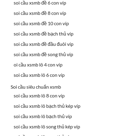
soi cầu xsmb đề 6 con víp
soi cầu xsmb đề 8 con víp
soi cầu xsmb đề 10 con víp
soi cầu xsmb đề bạch thủ víp
soi cầu xsmb đề đầu đuôi víp
soi cầu xsmb đề song thủ víp
oi cầu xsmb lô 4 con víp
soi cầu xsmb lô 6 con víp
Soi cầu siêu chuẩn xsmb
soi cầu xsmb lô 8 con víp
soi cầu xsmb lô bạch thủ kép víp
soi cầu xsmb lô bạch thủ víp
soi cầu xsmb lô song thủ kép víp