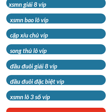
xsmn giải 8 víp
xsmn bao lô víp
cặp xỉu chủ víp
song thủ lô víp
đầu đuôi giải 8 víp
đầu đuôi đặc biệt víp
xsmn lô 3 số víp