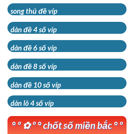
song thủ đề víp
dàn đề 4 số víp
dàn đề 6 số víp
dàn đề 8 số víp
dàn đề 10 số víp
dàn lô 4 số víp
° º ✿ º ° chốt số miền bắc
° º