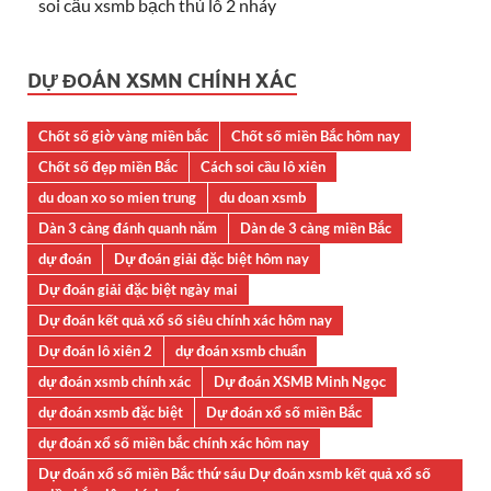
soi cầu xsmb bạch thủ lô 2 nháy
DỰ ĐOÁN XSMN CHÍNH XÁC
Chốt số giờ vàng miền bắc
Chốt số miền Bắc hôm nay
Chốt số đẹp miền Bắc
Cách soi cầu lô xiên
du doan xo so mien trung
du doan xsmb
Dàn 3 càng đánh quanh năm
Dàn de 3 càng miền Bắc
dự đoán
Dự đoán giải đặc biệt hôm nay
Dự đoán giải đặc biệt ngày mai
Dự đoán kết quả xổ số siêu chính xác hôm nay
Dự đoán lô xiên 2
dự đoán xsmb chuẩn
dự đoán xsmb chính xác
Dự đoán XSMB Minh Ngọc
dự đoán xsmb đặc biệt
Dự đoán xổ số miền Bắc
dự đoán xổ số miền bắc chính xác hôm nay
Dự đoán xổ số miền Bắc thứ sáu Dự đoán xsmb kết quả xổ số