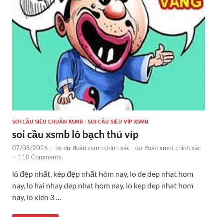
SOI CẦU SIÊU CHUẨN XSMB
/
SOI CẦU SIÊU VÍP XSMB
soi cầu xsmb lô bạch thủ víp
07/08/2026
-
by
dự đoán xsmn chính xác - dự đoán xmnt chính xác
-
110 Comments.
lô đẹp nhất, kép đẹp nhất hôm nay, lo de dep nhat hom
nay, lo hai nhay dep nhat hom nay, lo kep dep nhat hom
nay, lo xien 3 …