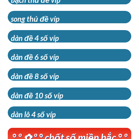
song thủ đề víp
dàn đề 4 số víp
dàn đề 6 số víp
dàn đề 8 số víp
dàn đề 10 số víp
dàn lô 4 số víp
° º ✿ º ° chốt số miền bắc
° º