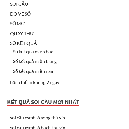
SOI CẦU
DÒ VÉ SỐ
SỔ MƠ
QUAY THỬ
SỐ KẾT QUẢ
Số kết quả miền bắc
Số kết quả miền trung
Số kết quả miền nam
bạch thủ lô khung 2 ngày
KẾT QUẢ SOI CẦU MỚI NHẤT
soi cầu xsmb lô song thủ víp
soi cầu xsmb lô bạch thủ víp