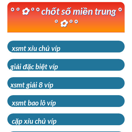
° º ✿ º ° chốt số miền trung
°
º ✿ º °
xsmt xỉu chủ víp
giải đặc biệt víp
xsmt giải 8 víp
xsmt bao lô víp
cặp xỉu chủ víp