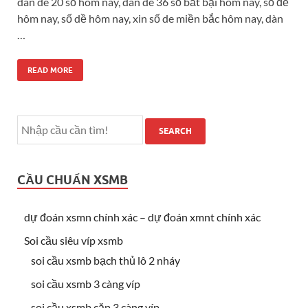
dàn de 20 số hôm nay, dàn de 36 số bất bại hôm nay, số đề
hôm nay, số dề hôm nay, xin số de miền bắc hôm nay, dàn
…
READ MORE
SEARCH
CẦU CHUẨN XSMB
dự đoán xsmn chính xác – dự đoán xmnt chính xác
Soi cầu siêu víp xsmb
soi cầu xsmb bạch thủ lô 2 nháy
soi cầu xsmb 3 càng víp
soi cầu xsmb cặp 3 càng víp