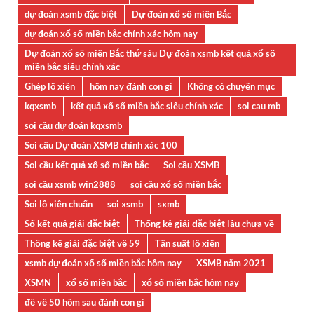
dự đoán xsmb đặc biệt
Dự đoán xổ số miền Bắc
dự đoán xổ số miền bắc chính xác hôm nay
Dự đoán xổ số miền Bắc thứ sáu Dự đoán xsmb kết quả xổ số
miền bắc siêu chính xác
Ghép lô xiên
hôm nay đánh con gì
Không có chuyên mục
kqxsmb
kết quả xổ số miền bắc siêu chính xác
soi cau mb
soi cầu dự đoán kqxsmb
Soi cầu Dự đoán XSMB chính xác 100
Soi cầu kết quả xổ số miền bắc
Soi cầu XSMB
soi cầu xsmb win2888
soi cầu xổ số miền bắc
Soi lô xiên chuẩn
soi xsmb
sxmb
Số kết quả giải đặc biệt
Thống kê giải đặc biệt lâu chưa về
Thống kê giải đặc biệt về 59
Tần suất lô xiên
xsmb dự đoán xổ số miền bắc hôm nay
XSMB năm 2021
XSMN
xổ số miền bắc
xổ số miền bắc hôm nay
đề về 50 hôm sau đánh con gì