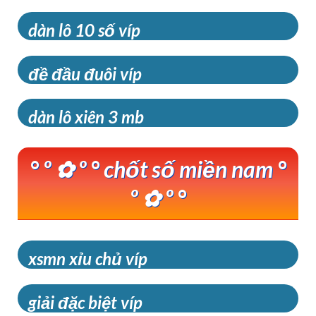
dàn lô 10 số víp
đề đầu đuôi víp
dàn lô xiên 3 mb
° º ✿ º ° chốt số miền nam
°
º ✿ º °
xsmn xỉu chủ víp
giải đặc biệt víp