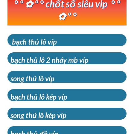
° º ✿ º °
chốt số siêu vip
° º
✿ º °
bạch thủ lô víp
bạch thủ lô 2 nháy mb víp
song thủ lô víp
bạch thủ lô kép víp
song thủ lô kép víp
bạch thủ đề víp