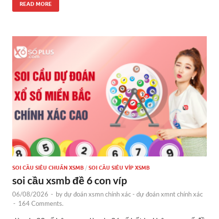
READ MORE
SOI CẦU SIÊU CHUẨN XSMB
/
SOI CẦU SIÊU VÍP XSMB
soi cầu xsmb đề 6 con víp
06/08/2026
-
by
dự đoán xsmn chính xác - dự đoán xmnt chính xác
-
164 Comments.