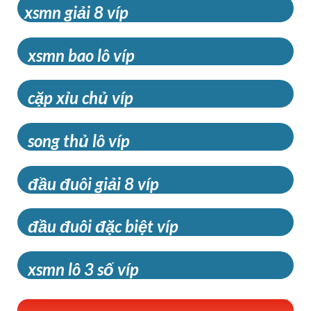
xsmn giải 8 víp
xsmn bao lô víp
cặp xỉu chủ víp
song thủ lô víp
đầu đuôi giải 8 víp
đầu đuôi đặc biệt víp
xsmn lô 3 số víp