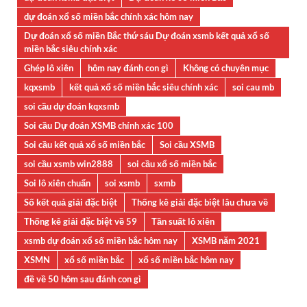
dự đoán xổ số miền bắc chính xác hôm nay
Dự đoán xổ số miền Bắc thứ sáu Dự đoán xsmb kết quả xổ số
miền bắc siêu chính xác
Ghép lô xiên
hôm nay đánh con gì
Không có chuyên mục
kqxsmb
kết quả xổ số miền bắc siêu chính xác
soi cau mb
soi cầu dự đoán kqxsmb
Soi cầu Dự đoán XSMB chính xác 100
Soi cầu kết quả xổ số miền bắc
Soi cầu XSMB
soi cầu xsmb win2888
soi cầu xổ số miền bắc
Soi lô xiên chuẩn
soi xsmb
sxmb
Số kết quả giải đặc biệt
Thống kê giải đặc biệt lâu chưa về
Thống kê giải đặc biệt về 59
Tần suất lô xiên
xsmb dự đoán xổ số miền bắc hôm nay
XSMB năm 2021
XSMN
xổ số miền bắc
xổ số miền bắc hôm nay
đề về 50 hôm sau đánh con gì