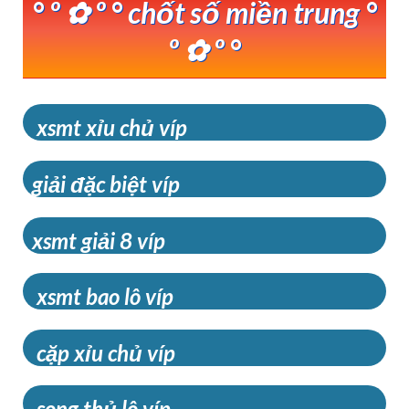
° º ✿ º ° chốt số miền trung
°
º ✿ º °
xsmt xỉu chủ víp
giải đặc biệt víp
xsmt giải 8 víp
xsmt bao lô víp
cặp xỉu chủ víp
song thủ lô víp