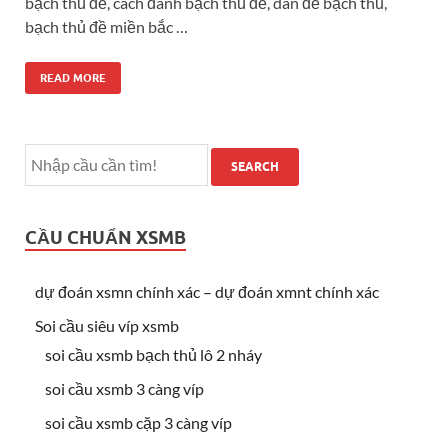
bạch thủ đề, cách đánh bạch thủ đề, dàn đề bạch thủ,
bạch thủ đề miền bắc …
READ MORE
SEARCH
CẦU CHUẨN XSMB
dự đoán xsmn chính xác – dự đoán xmnt chính xác
Soi cầu siêu víp xsmb
soi cầu xsmb bạch thủ lô 2 nháy
soi cầu xsmb 3 càng víp
soi cầu xsmb cặp 3 càng víp