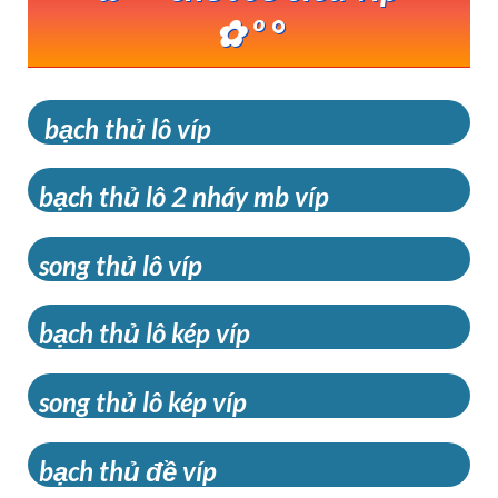
✿ º °
bạch thủ lô víp
bạch thủ lô 2 nháy mb víp
song thủ lô víp
bạch thủ lô kép víp
song thủ lô kép víp
bạch thủ đề víp