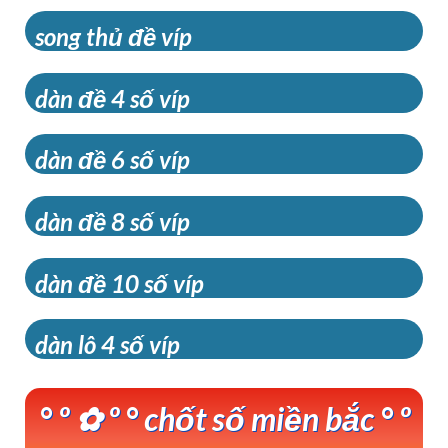
song thủ đề víp
dàn đề 4 số víp
dàn đề 6 số víp
dàn đề 8 số víp
dàn đề 10 số víp
dàn lô 4 số víp
° º ✿ º ° chốt số miền bắc
° º