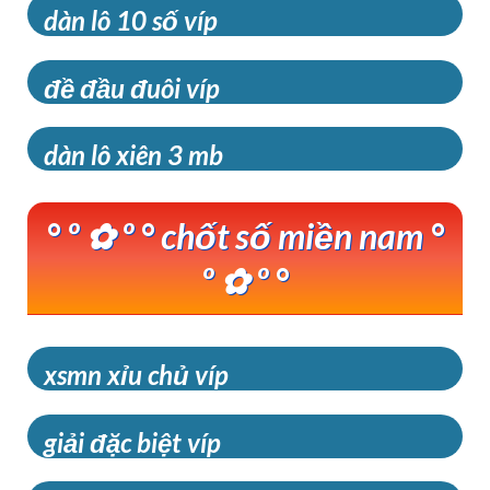
dàn lô 10 số víp
đề đầu đuôi víp
dàn lô xiên 3 mb
° º ✿ º ° chốt số miền nam
°
º ✿ º °
xsmn xỉu chủ víp
giải đặc biệt víp