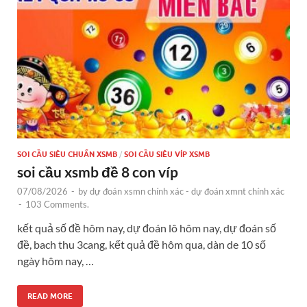
SOI CẦU SIÊU CHUẨN XSMB
/
SOI CẦU SIÊU VÍP XSMB
soi cầu xsmb đề 8 con víp
07/08/2026
-
by
dự đoán xsmn chính xác - dự đoán xmnt chính xác
-
103 Comments.
kết quả số đề hôm nay, dự đoán lô hôm nay, dự đoán số
đề, bach thu 3cang, kết quả đề hôm qua, dàn de 10 số
ngày hôm nay, …
READ MORE