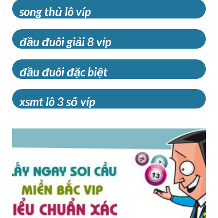
song thủ lô víp
đầu đuôi giải 8 víp
đầu đuôi đặc biệt
xsmt lô 3 số víp