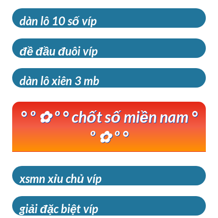
dàn lô 10 số víp
đề đầu đuôi víp
dàn lô xiên 3 mb
° º ✿ º ° chốt số miền nam
°
º ✿ º °
xsmn xỉu chủ víp
giải đặc biệt víp