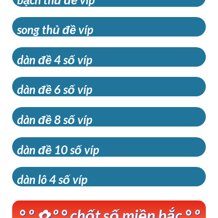
song thủ đề víp
dàn đề 4 số víp
dàn đề 6 số víp
dàn đề 8 số víp
dàn đề 10 số víp
dàn lô 4 số víp
° º ✿ º ° chốt số miền bắc
° º