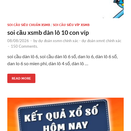
SOI CẦU SIÊU CHUẨN XSMB
/
SOI CẦU SIÊU VÍP XSMB
soi cầu xsmb dàn lô 10 con víp
08/08/2026
-
by
dự đoán xsmn chính xác - dự đoán xmnt chính xác
-
150 Comments.
soi cầu dàn lô 6, soi cầu dàn lô 6 số, dan lo 6, dàn lô 6 số,
dan lo 6 so mien phi, dàn lô 4 số, dàn lô …
READ MORE