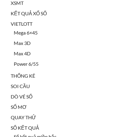
XSMT
KẾT QUẢ XỔ SỐ
VIETLOTT
Mega 6×45
Max 3D
Max 4D
Power 6/55
THỐNG KÊ
SOI CẦU
DÒ VÉ SỐ
SỔ MƠ
QUAY THỬ
SỐ KẾT QUẢ
Số kết quả miền bắc