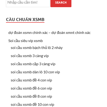
SEARCH
CẦU CHUẨN XSMB
dự đoán xsmn chính xác – dự đoán xmnt chính xác
Soi cầu siêu víp xsmb
soi cầu xsmb bạch thủ lô 2 nháy
soi cầu xsmb 3 càng víp
soi cầu xsmb cặp 3 càng víp
soi cầu xsmb dàn lô 10 con víp
soi cầu xsmb đề 4 con víp
soi cầu xsmb đề 6 con víp
soi cầu xsmb đề 8 con víp
soi cầu xsmb đề 10 con víp