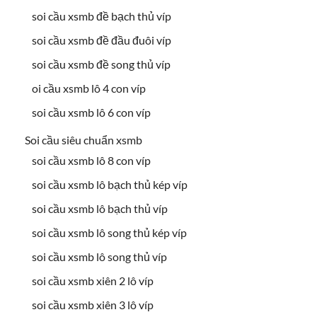
soi cầu xsmb đề bạch thủ víp
soi cầu xsmb đề đầu đuôi víp
soi cầu xsmb đề song thủ víp
oi cầu xsmb lô 4 con víp
soi cầu xsmb lô 6 con víp
Soi cầu siêu chuẩn xsmb
soi cầu xsmb lô 8 con víp
soi cầu xsmb lô bạch thủ kép víp
soi cầu xsmb lô bạch thủ víp
soi cầu xsmb lô song thủ kép víp
soi cầu xsmb lô song thủ víp
soi cầu xsmb xiên 2 lô víp
soi cầu xsmb xiên 3 lô víp