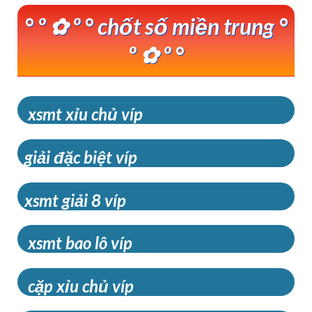
° º ✿ º ° chốt số miền trung
°
º ✿ º °
xsmt xỉu chủ víp
giải đặc biệt víp
xsmt giải 8 víp
xsmt bao lô víp
cặp xỉu chủ víp