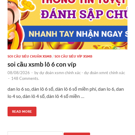
SOI CẦU SIÊU CHUẨN XSMB
/
SOI CẦU SIÊU VÍP XSMB
soi cầu xsmb lô 6 con víp
08/08/2026
-
by
dự đoán xsmn chính xác - dự đoán xmnt chính xác
-
148 Comments.
dan lo 6 so, dàn lô 6 số, dàn lô 6 số miền phí, dan lo 6, dan
lo 4 so, dàn lô 4 số, dàn lô 4 số miền …
READ MORE