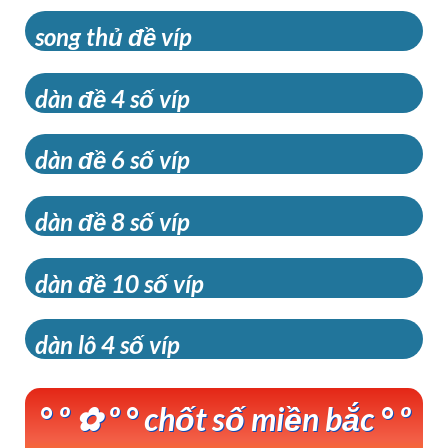
song thủ đề víp
dàn đề 4 số víp
dàn đề 6 số víp
dàn đề 8 số víp
dàn đề 10 số víp
dàn lô 4 số víp
° º ✿ º ° chốt số miền bắc
° º