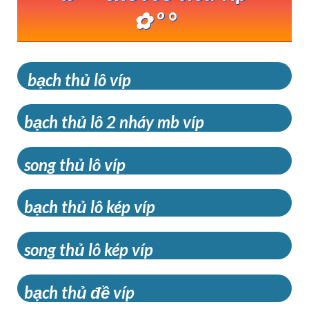
✿ º °
bạch thủ lô víp
bạch thủ lô 2 nháy mb víp
song thủ lô víp
bạch thủ lô kép víp
song thủ lô kép víp
bạch thủ đề víp