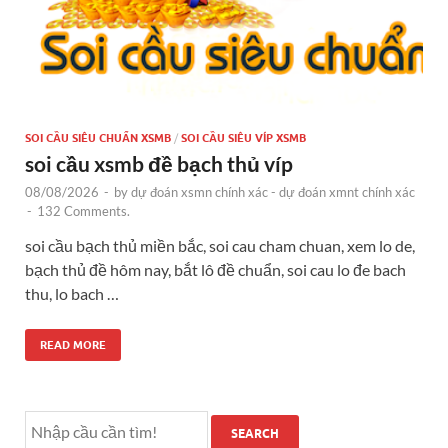
SOI CẦU SIÊU CHUẨN XSMB
/
SOI CẦU SIÊU VÍP XSMB
soi cầu xsmb đề bạch thủ víp
08/08/2026
-
by
dự đoán xsmn chính xác - dự đoán xmnt chính xác
-
132 Comments.
soi cầu bạch thủ miền bắc, soi cau cham chuan, xem lo de,
bạch thủ đề hôm nay, bắt lô đề chuẩn, soi cau lo đe bach
thu, lo bach …
READ MORE
SEARCH