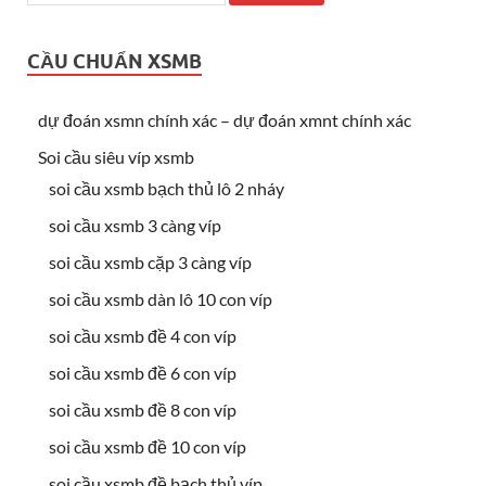
CẦU CHUẨN XSMB
dự đoán xsmn chính xác – dự đoán xmnt chính xác
Soi cầu siêu víp xsmb
soi cầu xsmb bạch thủ lô 2 nháy
soi cầu xsmb 3 càng víp
soi cầu xsmb cặp 3 càng víp
soi cầu xsmb dàn lô 10 con víp
soi cầu xsmb đề 4 con víp
soi cầu xsmb đề 6 con víp
soi cầu xsmb đề 8 con víp
soi cầu xsmb đề 10 con víp
soi cầu xsmb đề bạch thủ víp