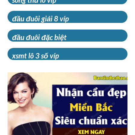
đầu đuôi giải 8 víp
đầu đuôi đặc biệt
xsmt lô 3 số víp